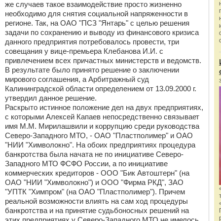
же случаев такое взаимодействие просто жизненно
необходимо для снятия социальной напряженности в
регионе. Так, на ОАО "ПСЗ "Янтарь" с целью решения
задачи по сохранению и выводу из финансового кризиса
данного предприятия потребовалось провести, три
совещания у вице-премьера Клебанова И.И. с
привлечением всех причастных министерств и ведомств.
В результате было принято решение о заключении
мирового соглашения, а Арбитражный суд
Калининградской области определением от 13.09.2000 г.
утвердил данное решение.
Раскрыто истинное положение дел на двух предприятиях,
с которыми Алексей Капаев непосредственно связывает
имя М.М. Мирилашвили и коррупцию среди руководства
Северо-Западного МТО, - ОАО "Пластполимер" и ОАО
"НИИ "Химволокно". На обоих предприятиях процедура
банкротства была начата не по инициативе Северо-
Западного МТО ФСФО России, а по инициативе
коммерческих кредиторов - ООО "Бик Автоштерн" (на
ОАО "НИИ "Химволокно") и ООО "Фирма РКД", ЗАО
"УПТК "Химпром" (на ОАО "Пластполимер"). Причем
реальной возможности влиять на сам ход процедуры
банкротства и на принятие судьбоносных решений на
этих предприятиях у Северо-Западного МТО не имелось.