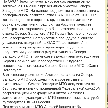
На ОАО "Пластполимер" мировое соглашение было
заключено 6.06.2001 г, при активном участии Северо-
Западного МТО. На данное предприятие в соответствии с
распоряжением правительства РФ ь 1100-р от 10.07.99 г.
как на входящее в перечень крупных, экономически и
социально значимых предприятий России в качестве
арбитражного управляющего был назначен начальник
отдела Северо-Западного МТО Роман Противень. Кроме
его непосредственного участия в процедуре внешнего
управления, введенной на ОАО "Пластполимер", в
контроле за проведением процедуры на данном
предприятии участвовал ряд сотрудников Северо-
Западного МТО, в том числе и заместитель руководителя
Сергей Салихов как непосредственный куратор
территориального органа Северо-Западного МТО в Санкт-
Петербурге.
В отношении увольнения Алексея Капа-ева из Северо-
Западного МТО сообщаем, что в соответствии с
имеющимися в Северо-Западном МТО документами он
был уволен в связи с проведенной Федеральной службой
реорганизацией и сокращением штата. Должность
заместителя руководителя МТО является номенклатурой
руководителя ФСФО России.
При реорганизации МТО Алексей Капаев не был