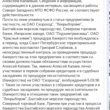
Алексеем Капаевым. Сведения и информация,
содержащиеся в данном интервью, касающиеся работы
Северо-Западного МТО ФСФО России, не соответствуют
действительности.
Почти по леем упомянутым в статье предприятиям (в
частности, на ОАО Скороход", "Ленрыбпроме",
Балтийском морском пароходстве, Северном торговом
банке, Ижорском заводе, ОАО "Подъемтрансмаш", ОАО
"Красный химик") процедура банкротства возбуждалась
в период, когда Санкт-Петербургское территориальное
агентство возглавлял Григорий Слабиков, а
непосредственный контроль за проведением процедур
банкротства на этих предприятиях в соответствии со
своими должностными обязанностями осуществлял
Алексей Капаев. Так, именно Алексей Капаев лично
участвовал в первом собрании кредиторов и в судебных
заседаниях по процедуре несостоятельности
(банкротства) на ОАО "Скороход", возбужденной 5.03.96
г. Также он лично участвовал в собраниях кредиторов и в
судебных заседаниях по процедуре несостоятельности
(банкротства) в отношении таких предприятий, как
"Ленрыбпром", Балтийское морское пароходство,
Северный торговый банк. Причем при участии в процессе
банкротства Балтийского морского пароходства Алексей