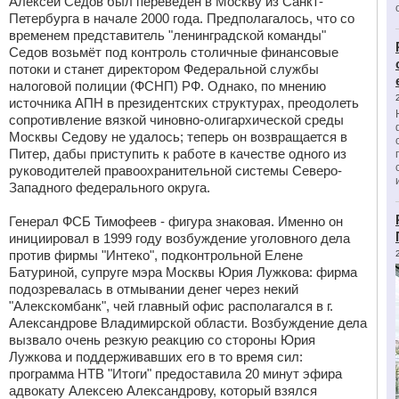
Алексей Седов был переведен в Москву из Санкт-
Петербурга в начале 2000 года. Предполагалось, что со
временем представитель "ленинградской команды"
Седов возьмёт под контроль столичные финансовые
потоки и станет директором Федеральной службы
налоговой полиции (ФСНП) РФ. Однако, по мнению
источника АПН в президентских структурах, преодолеть
сопротивление вязкой чиновно-олигархической среды
Москвы Седову не удалось; теперь он возвращается в
Питер, дабы приступить к работе в качестве одного из
руководителей правоохранительной системы Северо-
Западного федерального округа.
Генерал ФСБ Тимофеев - фигура знаковая. Именно он
инициировал в 1999 году возбуждение уголовного дела
против фирмы "Интеко", подконтрольной Елене
Батуриной, супруге мэра Москвы Юрия Лужкова: фирма
подозревалась в отмывании денег через некий
"Алекскомбанк", чей главный офис располагался в г.
Александрове Владимирской области. Возбуждение дела
вызвало очень резкую реакцию со стороны Юрия
Лужкова и поддерживавших его в то время сил:
программа НТВ "Итоги" предоставила 20 минут эфира
адвокату Алексею Александрову, который взялся