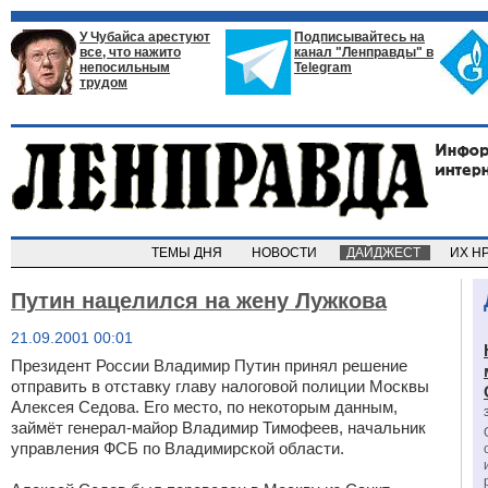
У Чубайса арестуют
Подписывайтесь на
все, что нажито
канал "Ленправды" в
непосильным
Telegram
трудом
ТЕМЫ ДНЯ
НОВОСТИ
ДАЙДЖЕСТ
ИХ Н
Путин нацелился на жену Лужкова
21.09.2001 00:01
Президент России Владимир Путин принял решение
отправить в отставку главу налоговой полиции Москвы
Алексея Седова. Его место, по некоторым данным,
займёт генерал-майор Владимир Тимофеев, начальник
управления ФСБ по Владимирской области.