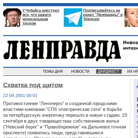
У Чубайса арестуют
Подписывайтесь на
все, что нажито
канал "Ленправды" в
непосильным
Telegram
трудом
ТЕМЫ ДНЯ
НОВОСТИ
ДАЙДЖЕСТ
ИХ Н
Схватка под щитом
22.09.2001 00:01
Противостояние "Ленэнерго" и созданной городскими
властями компании "СПб электрические сети" в борьбе
за петербургскую энергетику перешло в новую стадию. 19
сентября в двух товариществах собственников жилья
("Невский берег" и "Правобережное" на Дальневосточном
проспекте) появились люди, представившиеся