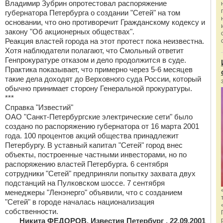
Владимир Зубрин опротестовал распоряжение
губернатора Петербурга о создании "Сетей" на том
основании, что оно противоречит Гражданскому кодексу и
закону "Об акционерных обществах".
Реакция властей города на этот протест пока неизвестна.
Хотя наблюдатели полагают, что Смольный ответит
Генпрокуратуре отказом и дело продолжится в суде.
Практика показывает, что примерно через 5-6 месяцев
такие дела доходят до Верховного суда России, который
обычно принимает сторону Генеральной прокуратуры.
***
Справка "Известий"
ОАО "Санкт-Петербургские электрические сети" было
создано по распоряжению губернатора от 16 марта 2001
года. 100 процентов акций общества принадлежит
Петербургу. В уставный капитал "Сетей" город внес
объекты, построенные частными инвесторами, но по
распоряжению властей Петербурга. 6 сентября
сотрудники "Сетей" предприняли попытку захвата двух
подстанций на Пулковском шоссе. 7 сентября
менеджеры "Ленэнерго" объявили, что с созданием
"Сетей" в городе началась национализация
собственности.
Никита ФЕДОРОВ, Известия Петербург , 22.09.2001