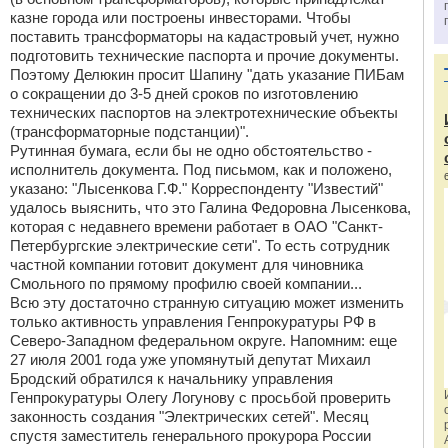
казне города или построены инвесторами. Чтобы
поставить трансформаторы на кадастровый учет, нужно
подготовить технические паспорта и прочие документы.
Поэтому Делюкин просит Шапину "дать указание ПИБам
о сокращении до 3-5 дней сроков по изготовлению
технических паспортов на электротехнические объекты
(трансформаторные подстанции)".
Рутинная бумага, если бы не одно обстоятельство -
исполнитель документа. Под письмом, как и положено,
указано: "Лысенкова Г.Ф." Корреспонденту "Известий"
удалось выяснить, что это Галина Федоровна Лысенкова,
которая с недавнего времени работает в ОАО "Санкт-
Петербургские электрические сети". То есть сотрудник
частной компании готовит документ для чиновника
Смольного по прямому профилю своей компании...
Всю эту достаточно странную ситуацию может изменить
только активность управления Генпрокуратуры РФ в
Северо-Западном федеральном округе. Напомним: еще
27 июля 2001 года уже упомянутый депутат Михаил
Бродский обратился к начальнику управления
Генпрокуратуры Олегу Логунову с просьбой проверить
законность создания "Электрических сетей". Месяц
спустя заместитель генерального прокурора России