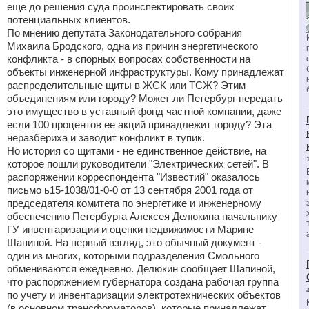
еще до решения суда проинспектировать своих
потенциальных клиентов.
По мнению депутата Законодательного собрания
Михаила Бродского, одна из причин энергетического
конфликта - в спорных вопросах собственности на
объекты инженерной инфраструктуры. Кому принадлежат
распределительные щиты в ЖСК или ТСЖ? Этим
объединениям или городу? Может ли Петербург передать
это имущество в уставный фонд частной компании, даже
если 100 процентов ее акций принадлежит городу? Эта
неразбериха и заводит конфликт в тупик.
Но история со щитами - не единственное действие, на
которое пошли руководители "Электрических сетей". В
распоряжении корреспондента "Известий" оказалось
письмо ь15-1038/01-0-0 от 13 сентября 2001 года от
председателя комитета по энергетике и инженерному
обеспечению Петербурга Алексея Делюкина начальнику
ГУ инвентаризации и оценки недвижимости Марине
Шапиной. На первый взгляд, это обычный документ -
один из многих, которыми подразделения Смольного
обмениваются ежедневно. Делюкин сообщает Шапиной,
что распоряжением губернатора создана рабочая группа
по учету и инвентаризации электротехнических объектов
(в основном трансформаторов), которые принадлежат