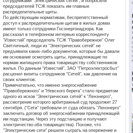
сотрудниками "Электрических сетей", и попросили
председателей ТСЖ показать им главные
распределительные щиты.
По действующим нормативам, беспрепятственный
доступ к распределительным щитам в жилых домах
имеют только сотрудники Госэнергонадзора. Как
рассказал в телефонном интервью корреспонденту
"Известий" председатель ТСЖ "Правобережное" Олег
Светличный, люди из "Электрических сетей" не
предъявили каких-либо документов, которые бы давали
им основание осмотреть щиты, принадлежащие по
нормам жилищного права товариществу собственников
жилья. По данным "Известий", ЗАО "Петроэлектросбыт"
расценил визиты сотрудников "Сетей", как давление на
своих клиентов.
Примечательно, что именно энергоснабжение
"Правобережного" и "Невского берега" стало предметом
одного из исков "Электрических сетей" к "Ленэнерго",
рассмотрение которого арбитражный суд продолжит 27
сентября. ("Сети" требовали от суда обязать "Ленэнерго"
заключить договор об энергоснабжении принадлежащей
им подстанции. Через эту подстанцию и получают
электричество оба товарищества). Похоже, что
"Электрические сети" решили сыграть на опережение и