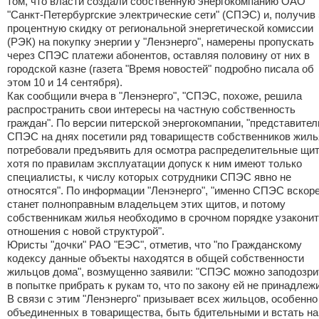
том, что власти создали собственную энергокомпанию ОАО
"Санкт-Петербургские электрические сети" (СПЭС) и, получив 
процентную скидку от региональной энергетической комиссии
(РЭК) на покупку энергии у "Ленэнерго", намерены пропускать
через СПЭС платежи абонентов, оставляя половину от них в
городской казне (газета "Время новостей" подробно писала об
этом 10 и 14 сентября).
Как сообщили вчера в "Ленэнерго", "СПЭС, похоже, решила
распространить свои интересы на частную собственность
граждан". По версии питерской энергокомпании, "представител
СПЭС на днях посетили ряд товариществ собственников жиль
потребовали предъявить для осмотра распределительные щи
хотя по правилам эксплуатации допуск к ним имеют только
специалисты, к числу которых сотрудники СПЭС явно не
относятся". По информации "Ленэнерго", "именно СПЭС вскор
станет полноправным владельцем этих щитов, и потому
собственникам жилья необходимо в срочном порядке узакони
отношения с новой структурой".
Юристы "дочки" РАО "ЕЭС", отметив, что "по Гражданскому
кодексу данные объекты находятся в общей собственности
жильцов дома", возмущенно заявили: "СПЭС можно заподозри
в попытке прибрать к рукам то, что по закону ей не принадлежи
В связи с этим "Ленэнерго" призывает всех жильцов, особенно
объединенных в товарищества, быть бдительными и встать на