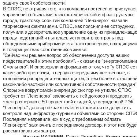
защиту своей собственности.
В СПЭС, не отрицая того, что компания постепенно приступает
управлению объектами электротехнической инфраструктуры
города, трактовку событий компанией "Ленэнерго" назвали
творческими фантазиями. СПЭС, как пояснили ее сотрудники,
получила в доверительное управление одну из принадлежащи
городу подстанций и пыталась установить контроль над
общедомовыми приборами учета электроэнергии, находящими
в товариществах собственников жилья.
"Сейчас мы решаем вопрос об обеспечении доступа наших
представителей к этим приборам", - сказали в "энергокомпании
Смольного". И опровергли информацию о том, что "у СПЭС ес
какие-либо претензии, в первую очередь имущественные, в
отношении распределительных щитов, а тем более в отношен
какой-либо частной или коллективной собственности граждан"
Споры же вокруг самой энергии до сих пор не утихли. СПЭС
требует от "Ленэнерго" заключить с ней договор и продавать
электроэнергию с 50-процентной скидкой, утвержденной РЭК.
"Ленэнерго" договор не заключает и стремится не допустить
контроля над инфраструктурными объектами со стороны СПЭ
Последняя направила иск в суд с требованием обязать
"Ленэнерго" заключить с посредником договор, и этот иск буде
рассматриваться завтра.
Виктор МАТВЕЕВ, Санкт-Петербург, Время новост