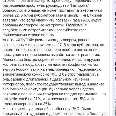
страны. Правительству, которое сразу подключилось к
разрешению проблемы, руководство "Газпрома"
объясняло, что никак не может поставлять энергетикам
более 22, 5 млрд кубометров газа в месяц. Г-н Вяхирев
заявлял, что если увеличить поставки газа РАО, будут
сорваны долгосрочные контракты "Газпрома" с
зарубежными потребителями российского газа,
приносящими стране валюту.
Анатолий Чубайс размахивал договором, ранее
заключенным с газовиками на 27, 5 млрд кубометров, но
после того, как это не произвело особого впечатления,
приступил к ограничениям выработки электроэнергии.
Монополии быстро сориентировались и стали дружно
жаловаться государству на низкие тарифы как на газ
внутри России, так и на электроэнергию. Федеральную
энергетическую комиссию (ФЭК) быстро "напрягли", и
она, забыв о длительном, тщательном изучении
материалов, подсчете государственных выгод и анализе
экономической ситуации, буквально через неделю
заявила о повышении тарифов на газ для промышленных
потребителей на 21%, для населения - на 15% и на
электроэнергию аж на 35%.
Но в то время у компаний, особенно у РАО, были
серьезные затруднения в денежных расчетах, и большую