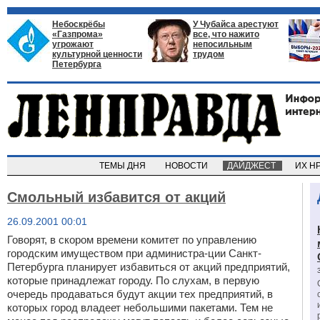
Небоскрёбы
У Чубайса арестуют
«Газпрома»
все, что нажито
угрожают
непосильным
культурной ценности
трудом
Петербурга
ТЕМЫ ДНЯ
НОВОСТИ
ДАЙДЖЕСТ
ИХ Н
Смольный избавится от акций
26.09.2001 00:01
Говорят, в скором времени комитет по управлению
городским имуществом при администра-ции Санкт-
Петербурга планирует избавиться от акций предприятий,
которые принадлежат городу. По слухам, в первую
очередь продаваться будут акции тех предприятий, в
которых город владеет небольшими пакетами. Тем не