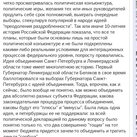
четко просматривалась политическая конъюнктура,
политические игры, желания тех или иных руководителей
продлить себе срок полномочий, выиграть очередные
выборы, спекулируя популярной в народе идеей
"преодоления раздробленности". Так или иначе 10-летняя
история Российской Федерации показала, что все те
планы, которые были основаны лишь на простой
политической конъюнктуре и не были подкреплены
какими-либо реальными условиями для интеграционных
процессов федерального уровня, попросту провалились.
Идея объединения Санкт-Петербурга и Ленинградской
области тоже имеет многолетнюю историю. Первый
Губернатор Ленинградской области Беляков в свое время
баллотировался на выборах Губернатора Санкт-
Петербурга с идеей объединения. Тогда, впрочем, как и
сейчас, было вообще не понятно, как можно объединить
два абсолютно разных субъекта Федерации, какова
законодательная процедура процесса объединения,
каковы будут его "плюсы" и "минусы". Была лишь одна
идея, и петербуржцы ее не поддержали: за всей
политической декларацией по данному вопросу было
понятно только то, что два совершенно "тощих" на тот
момент бюджета придется зачем-то объединить и тратить
деньги "сообща".