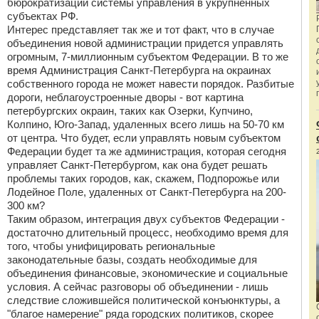
бюрократизации системы управления в укрупненных
субъектах РФ.
Интерес представляет так же и тот факт, что в случае
объединения новой администрации придется управлять
огромным, 7-миллионным субъектом Федерации. В то же
время Администрация Санкт-Петербурга на окраинах
собственного города не может навести порядок. Разбитые
дороги, неблагоустроенные дворы - вот картина
петербургских окраин, таких как Озерки, Купчино,
Колпино, Юго-Запад, удаленных всего лишь на 50-70 км
от центра. Что будет, если управлять новым субъектом
Федерации будет та же администрация, которая сегодня
управляет Санкт-Петербургом, как она будет решать
проблемы таких городов, как, скажем, Подпорожье или
Лодейное Поле, удаленных от Санкт-Петербурга на 200-
300 км?
Таким образом, интеграция двух субъектов Федерации -
достаточно длительный процесс, необходимо время для
того, чтобы унифицировать региональные
законодательные базы, создать необходимые для
объединения финансовые, экономические и социальные
условия. А сейчас разговоры об объединении - лишь
следствие сложившейся политической конъюнктуры, а
"благое намерение" ряда городских политиков, скорее