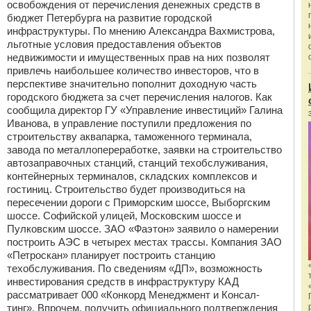
освобождения от перечисления денежных средств в
бюджет Петербурга на развитие городской
инфраструктуры. По мнению Александра Вахмистрова,
льготные условия предоставления объектов
недвижимости и имущественных прав на них позволят
привлечь наибольшее количество инвесторов, что в
перспективе значительно пополнит доходную часть
городского бюджета за счет перечисления налогов. Как
сообщила директор ГУ «Управление инвестиций» Галина
Иванова, в управление поступили предложения по
строительству аквапарка, таможенного терминала,
завода по металлопереработке, заявки на строительство
автозаправочных станций, станций техобслуживания,
контейнерных терминалов, складских комплексов и
гостиниц. Строительство будет производиться на
пересечении дороги с Приморским шоссе, Выборгским
шоссе. Софийской улицей, Московским шоссе и
Пулковским шоссе. ЗАО «Фаэтон» заявило о намерении
построить АЭС в четырех местах трассы. Компания ЗАО
«Петроскан» планирует построить станцию
техобслуживания. По сведениям «ДП», возможность
инвестирования средств в инфраструктуру КАД
рассматривает 000 «Конкорд Менеджмент и Консал-
тинг». Впрочем, получить официального подтверждения