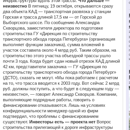
инфраструктуры вдоль этой трассы.
Что дальше —
неизвестно
В пятницу, 19 октября, открываются сразу
два объекта КАД — транспортная развязка у станции
Горская и трасса длиной 17,5 км — от Горской до
Выборгского шоссе. По сообщению Александра
Скворцова, заместителя директора по подготовке
строительства ГУ «Дирекция по строительству
транспортного обхода города Петербурга» (организация
выполняет функции заказчика), сумма вложений в
участок составила около 4 млрд руб. Таким образом, на
строительство этого участка объездной трассы ушло
почти 3 года. Когда будет сдан новый отрезок КАД длиной
42 км, представители заказчика — ГУ «Дирекция по
строительству транспортного обхода города Петербург»
(ДСТО), сказать не могут. «Мы пока работаем с расчетом
на то, что трасса вводится к 2003 году. Вот сейчас 2 млрд
руб. должны поступить, а что будет в следующем году —
неизвестно», — говорит Александр Скворцов. Компании,
выполняющие подрядные работы, говорить о
финансировании отказываются. Лишь на условиях
конфиденциальности менеджер одной из фирм
подтвердил, что проблемы с финансированием
существуют.
Инвесторы есть — проекта нет
Вопрос
строительства прилегающей к дороге инфраструктуры