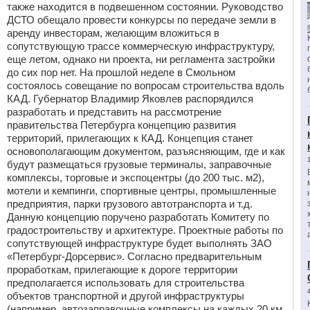
также находится в подвешенном состоянии. Руководство
ДСТО обещало провести конкурсы по передаче земли в
аренду инвесторам, желающим вложиться в
сопутствующую трассе коммерческую инфраструктуру,
еще летом, однако ни проекта, ни регламента застройки
до сих пор нет. На прошлой неделе в Смольном
состоялось совещание по вопросам строительства вдоль
КАД. Губернатор Владимир Яковлев распорядился
разработать и представить на рассмотрение
правительства Петербурга концепцию развития
территорий, прилегающих к КАД. Концепция станет
основополагающим документом, разъясняющим, где и как
будут размещаться грузовые терминалы, заправочные
комплексы, торговые и экспоцентры (до 200 тыс. м2),
мотели и кемпинги, спортивные центры, промышленные
предприятия, парки грузового автотранспорта и т.д.
Данную концепцию поручено разработать Комитету по
градостроительству и архитектуре. Проектные работы по
сопутствующей инфраструктуре будет выполнять ЗАО
«Петербург-Дорсервис». Согласно предварительным
проработкам, прилегающие к дороге территории
предполагается использовать для строительства
объектов транспортной и другой инфраструктуры
(например, автозаправочные комплексы на каждых 20 км,