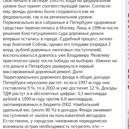
свое начало в октябре 1991-го, когда на федеральном
уровне был принят соответствующий закон. Согласно
ему, фонды должны были создаваться как на
федеральном, так и на региональном уровне.
Первоначально все собранные в Петербурге «дорожные
средства» перечислялись в Москву. Лишь в 1996-м после
решения Конституционного суда дорожные деньги
впервые остались в городе. Судебный процесс затеял
еще Анатолий Собчак, однако его плодами (порядка 2
млрд. рублей дорожных налоговых поступлений)
воспользоваться довелось уже Владимиру Яковлеву
практически сразу после победы на выборах. Именно на
эти деньги в Петербурге развернулся первый
массированный дорожный ремонт. Доля
Территориального дорожного фонда в общих доходах
Петербурга неуклонно растет: если в 1997-м году она
составляла 9 %, то в 2002-м уже достигнет 12 %. Доходы
ТДФ растут и в абсолютных цифрах: 3,3 миллиарда
рублей в 1999-м году против 6,8 миллиардов,
запланированных в бюджете-2002. Наибольший
удельный вес (около 80 %) в доходах Фонда занимают
поступления от налога на пользователей автодорог.
Естественно, у городских чиновников периодически
возникала острая необходимость потратить эти —