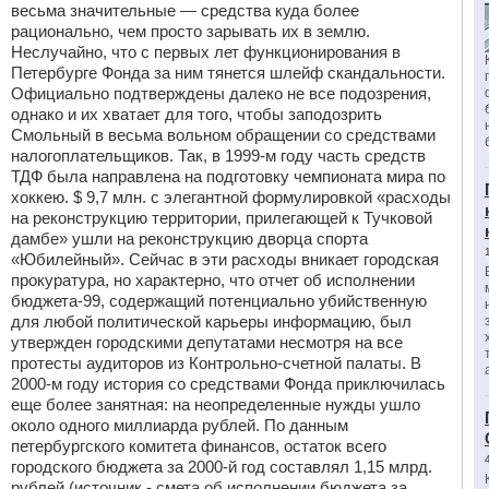
весьма значительные — средства куда более
рационально, чем просто зарывать их в землю.
Неслучайно, что с первых лет функционирования в
Петербурге Фонда за ним тянется шлейф скандальности.
Официально подтверждены далеко не все подозрения,
однако и их хватает для того, чтобы заподозрить
Смольный в весьма вольном обращении со средствами
налогоплательщиков. Так, в 1999-м году часть средств
ТДФ была направлена на подготовку чемпионата мира по
хоккею. $ 9,7 млн. с элегантной формулировкой «расходы
на реконструкцию территории, прилегающей к Тучковой
дамбе» ушли на реконструкцию дворца спорта
«Юбилейный». Сейчас в эти расходы вникает городская
прокуратура, но характерно, что отчет об исполнении
бюджета-99, содержащий потенциально убийственную
для любой политической карьеры информацию, был
утвержден городскими депутатами несмотря на все
протесты аудиторов из Контрольно-счетной палаты. В
2000-м году история со средствами Фонда приключилась
еще более занятная: на неопределенные нужды ушло
около одного миллиарда рублей. По данным
петербургского комитета финансов, остаток всего
городского бюджета за 2000-й год составлял 1,15 млрд.
рублей (источник - смета об исполнении бюджета за