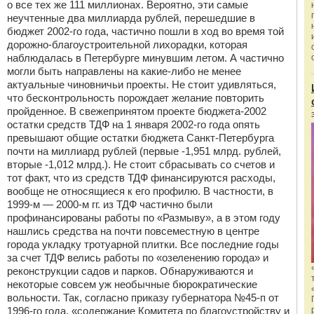
о все тех же 111 миллионах. Вероятно, эти самые
неучтенные два миллиарда рублей, перешедшие в
бюджет 2002-го года, частично пошли в ход во время той
дорожно-благоустроительной лихорадки, которая
наблюдалась в Петербурге минувшим летом. А частично
могли быть направлены на какие-либо не менее
актуальные чиновничьи проекты. Не стоит удивляться,
что бесконтрольность порождает желание повторить
пройденное. В свежепринятом проекте бюджета-2002
остатки средств ТДФ на 1 января 2002-го года опять
превышают общие остатки бюджета Санкт-Петербурга
почти на миллиард рублей (первые -1,951 млрд. рублей,
вторые -1,012 млрд.). Не стоит сбрасывать со счетов и
тот факт, что из средств ТДФ финансируются расходы,
вообще не относящиеся к его профилю. В частности, в
1999-м — 2000-м гг. из ТДФ частично были
профинансированы работы по «Размыву», а в этом году
нашлись средства на почти повсеместную в центре
города укладку тротуарной плитки. Все последние годы
за счет ТДФ велись работы по «озеленению города» и
реконструкции садов и парков. Обнаруживаются и
некоторые совсем уж необычные бюрократические
вольности. Так, согласно приказу губернатора №45-п от
1996-го года, «содержание Комитета по благоустройству и