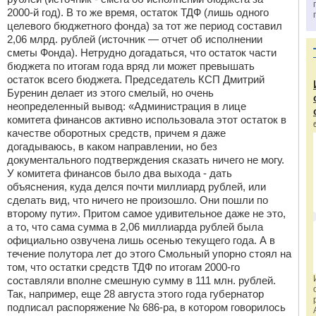
2000-й год). В то же время, остаток ТДФ (лишь одного
целевого бюджетного фонда) за тот же период составил
2,06 млрд. рублей (источник — отчет об исполнении
сметы Фонда). Нетрудно догадаться, что остаток части
бюджета по итогам года вряд ли может превышать
остаток всего бюджета. Председатель КСП Дмитрий
Буренин делает из этого смелый, но очень
неопределенный вывод: «Администрация в лице
комитета финансов активно использовала этот остаток в
качестве оборотных средств, причем я даже
догадываюсь, в каком направлении, но без
документального подтверждения сказать ничего не могу.
У комитета финансов было два выхода - дать
объяснения, куда делся почти миллиард рублей, или
сделать вид, что ничего не произошло. Они пошли по
второму пути». Притом самое удивительное даже не это,
а то, что сама сумма в 2,06 миллиарда рублей была
официально озвучена лишь осенью текущего года. А в
течение полутора лет до этого Смольный упорно стоял на
том, что остатки средств ТДФ по итогам 2000-го
составляли вполне смешную сумму в 111 млн. рублей.
Так, например, еще 28 августа этого года губернатор
подписал распоряжение № 686-ра, в котором говорилось