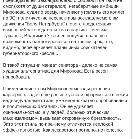
председателем Законодательного собрания он так и не
смог (хотя от души старался), негабаритные амбиции
Миронова, судя по всему, начинают утомлять его коллег
по ЗС; политические перспективы возглавляемого им
движения "Воля Петербурга" в свете предстоящих
изменений законодательства о партиях - весьма
туманны; Владимир Яковлев получил правовую
возможность баллотироваться на третий срок, что,
видимо, перечеркивает планы иных соискателей
губернаторского кресла...
В такой ситуации мандат сенатора - далеко не самая
худшая альтернатива для Миронова. Есть резон
попробовать.
Применяемые г-ном Мироновым методы решения
карьерных задач еще раньше успели оформиться в некий
индивидуальный стиль, уже неоднократно опробованный
в политических баталиях. Он не удивляет
оригинальностью, а у людей, больных этическим
максимализмом, вызывает откровенную брезгливость.
Зато этот стиль по-прежнему отличается неплохой
эффективностью. Как лекарство: противно, но полезно.