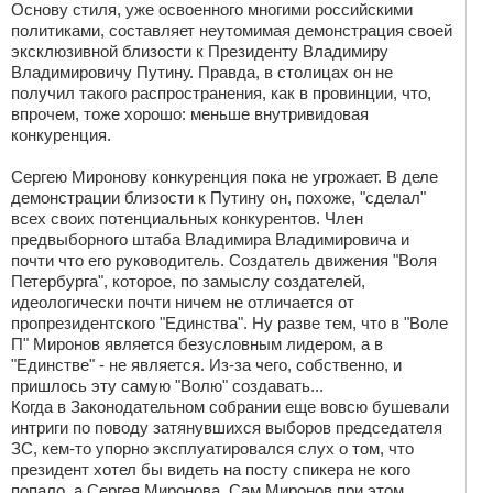
Основу стиля, уже освоенного многими российскими
политиками, составляет неутомимая демонстрация своей
эксклюзивной близости к Президенту Владимиру
Владимировичу Путину. Правда, в столицах он не
получил такого распространения, как в провинции, что,
впрочем, тоже хорошо: меньше внутривидовая
конкуренция.
Сергею Миронову конкуренция пока не угрожает. В деле
демонстрации близости к Путину он, похоже, "сделал"
всех своих потенциальных конкурентов. Член
предвыборного штаба Владимира Владимировича и
почти что его руководитель. Создатель движения "Воля
Петербурга", которое, по замыслу создателей,
идеологически почти ничем не отличается от
пропрезидентского "Единства". Ну разве тем, что в "Воле
П" Миронов является безусловным лидером, а в
"Единстве" - не является. Из-за чего, собственно, и
пришлось эту самую "Волю" создавать...
Когда в Законодательном собрании еще вовсю бушевали
интриги по поводу затянувшихся выборов председателя
ЗС, кем-то упорно эксплуатировался слух о том, что
президент хотел бы видеть на посту спикера не кого
попало, а Сергея Миронова. Сам Миронов при этом