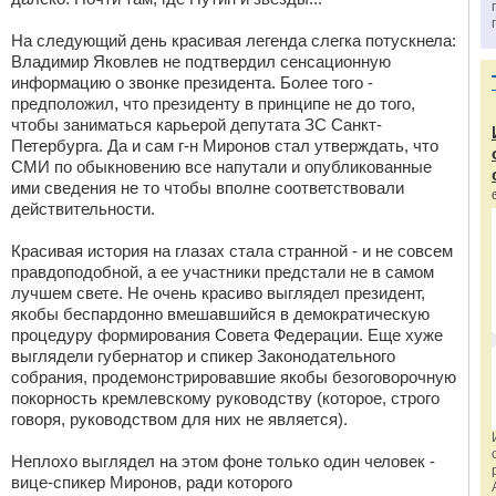
На следующий день красивая легенда слегка потускнела:
Владимир Яковлев не подтвердил сенсационную
информацию о звонке президента. Более того -
предположил, что президенту в принципе не до того,
чтобы заниматься карьерой депутата ЗС Санкт-
Петербурга. Да и сам г-н Миронов стал утверждать, что
СМИ по обыкновению все напутали и опубликованные
ими сведения не то чтобы вполне соответствовали
действительности.
Красивая история на глазах стала странной - и не совсем
правдоподобной, а ее участники предстали не в самом
лучшем свете. Не очень красиво выглядел президент,
якобы беспардонно вмешавшийся в демократическую
процедуру формирования Совета Федерации. Еще хуже
выглядели губернатор и спикер Законодательного
собрания, продемонстрировавшие якобы безоговорочную
покорность кремлевскому руководству (которое, строго
говоря, руководством для них не является).
Неплохо выглядел на этом фоне только один человек -
вице-спикер Миронов, ради которого