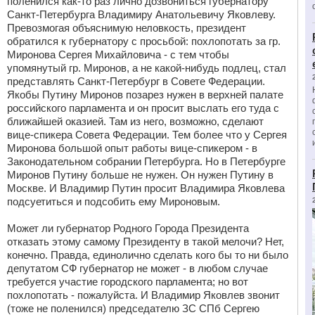
поленился как-то раз лично дозвониться губернатору
Санкт-Петербурга Владимиру Анатольевичу Яковлеву.
Превозмогая объяснимую неловкость, президент
обратился к губернатору с просьбой: похлопотать за гр.
Миронова Сергея Михайловича - с тем чтобы
упомянутый гр. Миронов, а не какой-нибудь подлец, стал
представлять Санкт-Петербург в Совете Федерации.
Якобы Путину Миронов позарез нужен в верхней палате
российского парламента и он просит выслать его туда с
ближайшей оказией. Там из него, возможно, сделают
вице-спикера Совета Федерации. Тем более что у Сергея
Миронова большой опыт работы вице-спикером - в
Законодательном собрании Петербурга. Но в Петербурге
Миронов Путину больше не нужен. Он нужен Путину в
Москве. И Владимир Путин просит Владимира Яковлева
подсуетиться и подсобить ему Мироновым.
Может ли губернатор Родного Города Президента
отказать этому самому Президенту в такой мелочи? Нет,
конечно. Правда, единолично сделать кого бы то ни было
депутатом СФ губернатор не может - в любом случае
требуется участие городского парламента; но вот
похлопотать - пожалуйста. И Владимир Яковлев звонит
(тоже не поленился) председателю ЗС СПб Сергею