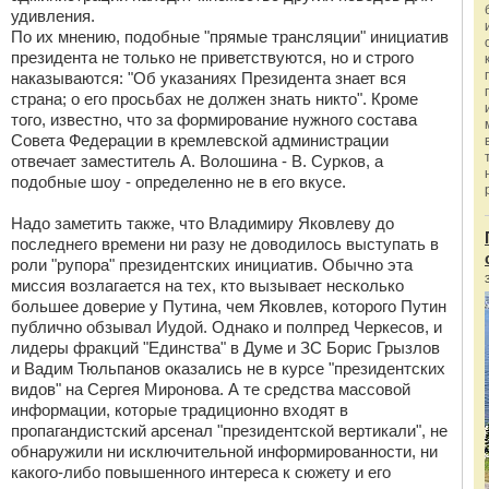
удивления.
По их мнению, подобные "прямые трансляции" инициатив
президента не только не приветствуются, но и строго
наказываются: "Об указаниях Президента знает вся
страна; о его просьбах не должен знать никто". Кроме
того, известно, что за формирование нужного состава
Совета Федерации в кремлевской администрации
отвечает заместитель А. Волошина - В. Сурков, а
подобные шоу - определенно не в его вкусе.
Надо заметить также, что Владимиру Яковлеву до
последнего времени ни разу не доводилось выступать в
роли "рупора" президентских инициатив. Обычно эта
миссия возлагается на тех, кто вызывает несколько
большее доверие у Путина, чем Яковлев, которого Путин
публично обзывал Иудой. Однако и полпред Черкесов, и
лидеры фракций "Единства" в Думе и ЗС Борис Грызлов
и Вадим Тюльпанов оказались не в курсе "президентских
видов" на Сергея Миронова. А те средства массовой
информации, которые традиционно входят в
пропагандистский арсенал "президентской вертикали", не
обнаружили ни исключительной информированности, ни
какого-либо повышенного интереса к сюжету и его