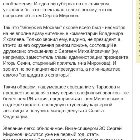
соображения. И едва ли губернатор со спикером
устроили бы этот спектакль только потому, что их
попросил об этом Сергей Миронов.
Так что "звонок из Москвы" скорее всего был - несмотря
на не вполне вразумительные комментарии Владимира
Яковлева. Только звонил ему, видимо, не президент, а
кто-то из его окружения рангом пониже, состоящий в
дружеских отношениях с Сергеем Михайловичем (ну,
например, заместитель главы администрации президента
Игорь Сечин, старинный приятель г-на Миронова). И
звонил не по инициативе президента, а по инициативе
самого "кандидата в сенаторы".
Таким образом, нашумевшее совещание у Тарасова и
предшествовавшая этому серия телефонных звонков - не
более чем РR-акция, предпринятая г-ном Мироновым в
надежде одолеть очередную ступеньку карьерной
лестницы и получить мандат депутата Совета
Федерации.
Желание легко объяснимое. Вице-спикером ЗС Сергей
Миронов числится уже не первый год, стать