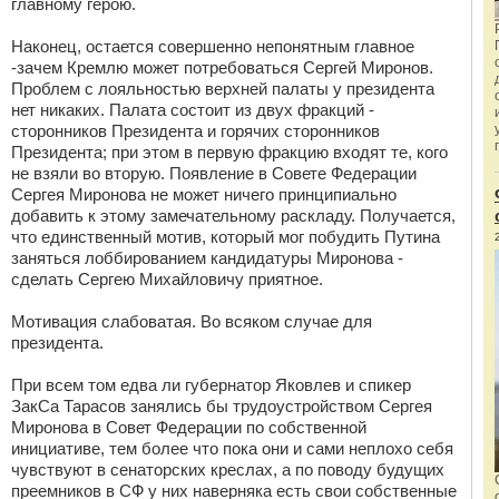
главному герою.
Наконец, остается совершенно непонятным главное
-зачем Кремлю может потребоваться Сергей Миронов.
Проблем с лояльностью верхней палаты у президента
нет никаких. Палата состоит из двух фракций -
сторонников Президента и горячих сторонников
Президента; при этом в первую фракцию входят те, кого
не взяли во вторую. Появление в Совете Федерации
Сергея Миронова не может ничего принципиально
добавить к этому замечательному раскладу. Получается,
что единственный мотив, который мог побудить Путина
заняться лоббированием кандидатуры Миронова -
сделать Сергею Михайловичу приятное.
Мотивация слабоватая. Во всяком случае для
президента.
При всем том едва ли губернатор Яковлев и спикер
ЗакСа Тарасов занялись бы трудоустройством Сергея
Миронова в Совет Федерации по собственной
инициативе, тем более что пока они и сами неплохо себя
чувствуют в сенаторских креслах, а по поводу будущих
преемников в СФ у них наверняка есть свои собственные