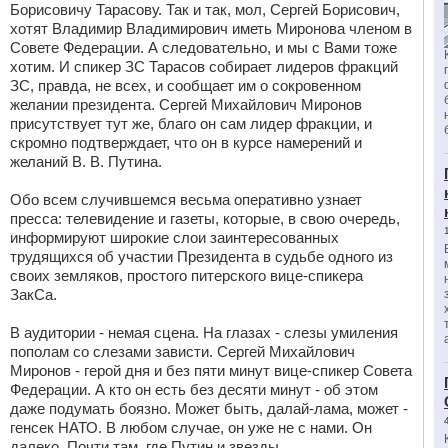
Борисовичу Тарасову. Так и так, мол, Сергей Борисович,
хотят Владимир Владимирович иметь Миронова членом в
Совете Федерации. А следовательно, и мы с Вами тоже
хотим. И спикер ЗС Тарасов собирает лидеров фракций
ЗС, правда, не всех, и сообщает им о сокровенном
желании президента. Сергей Михайлович Миронов
присутствует тут же, благо он сам лидер фракции, и
скромно подтверждает, что он в курсе намерений и
желаний В. В. Путина.
Обо всем случившемся весьма оперативно узнает
пресса: телевидение и газеты, которые, в свою очередь,
информируют широкие слои заинтересованных
трудящихся об участии Президента в судьбе одного из
своих земляков, простого питерского вице-спикера
ЗакСа.
В аудитории - немая сцена. На глазах - слезы умиления
пополам со слезами зависти. Сергей Михайлович
Миронов - герой дня и без пяти минут вице-спикер Совета
Федерации. А кто он есть без десяти минут - об этом
даже подумать боязно. Может быть, далай-лама, может -
генсек НАТО. В любом случае, он уже не с нами. Он
далеко. Почти там, где Путин и звезды...