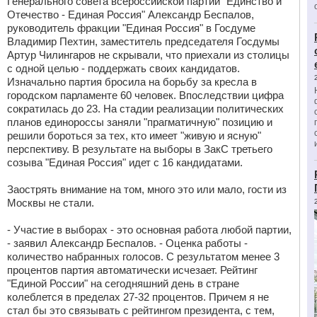
Генерального совета всероссийской партии "Единство и
Отечество - Единая Россия" Александр Беспалов,
руководитель фракции "Единая Россия" в Госдуме
Владимир Пехтин, заместитель председателя Госдумы
Артур Чилингаров не скрывали, что приехали из столицы
с одной целью - поддержать своих кандидатов.
Изначально партия бросила на борьбу за кресла в
городском парламенте 60 человек. Впоследствии цифра
сократилась до 23. На стадии реализации политических
планов единороссы заняли "прагматичную" позицию и
решили бороться за тех, кто имеет "живую и ясную"
перспективу. В результате на выборы в ЗакС третьего
созыва "Единая Россия" идет с 16 кандидатами.
Заострять внимание на том, много это или мало, гости из
Москвы не стали.
- Участие в выборах - это основная работа любой партии,
- заявил Александр Беспалов. - Оценка работы -
количество набранных голосов. С результатом менее 3
процентов партия автоматически исчезает. Рейтинг
"Единой России" на сегодняшний день в стране
колеблется в пределах 27-32 процентов. Причем я не
стал бы это связывать с рейтингом президента, с тем,