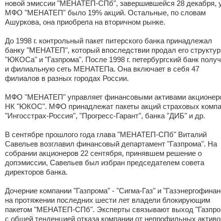
новой эмиссии "МЕНАТЕП-СПб", завершившейся 28 декабря, 
МФО "МЕНАТЕП" было 19% акций. Остальные, по словам
Ашуркова, она приобрела на вторичном рынке.
До 1998 г. контрольный пакет питерского банка принадлежал
банку "МЕНАТЕП", который впоследствии продал его структу
"ЮКОСа" и "Газпрома". После 1998 г. петербургский банк полу
и филиальную сеть МЕНАТЕПа. Она включает в себя 47
филиалов в разных городах России.
МФО "МЕНАТЕП" управляет финансовыми активами акционер
НК "ЮКОС". МФО принадлежат пакеты акций страховых комп
"Ингосстрах-Россия", "Прогресс-Гарант", банка "ДИБ" и др.
В сентябре прошлого года глава "МЕНАТЕП-СПб" Виталий
Савельев возглавил финансовый департамент "Газпрома". На
собрании акционеров 22 сентября, принявшем решение о
допэмиссии, Савельев был избран председателем совета
директоров банка.
Дочерние компании "Газпрома" - "Сигма-Газ" и "Газэнергофинанс
на протяжении последних шести лет владели блокирующим
пакетом "МЕНАТЕП-СПб". Эксперты связывают выход "Газпро
с общей тенденцией отказа компании от непрофильных активо