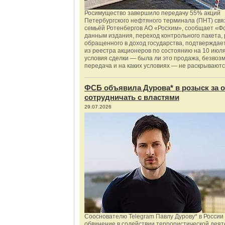
Росимущество завершило передачу 55% акций
Петербургского нефтяного терминала (ПНТ) свя
семьёй Ротенбергов АО «Росхим», сообщает «Ф
данным издания, переход контрольного пакета,
обращенного в доход государства, подтверждае
из реестра акционеров по состоянию на 10 июля
условия сделки — была ли это продажа, безвоз
передача и на каких условиях — не раскрываютс
ФСБ объявила Дурова* в розыск за о
сотрудничать с властями
29.07.2026
Сооснователю Telegram Павлу Дурову* в России
обвинение в содействии террористической деят