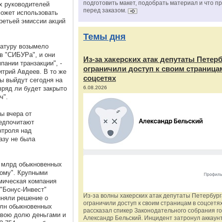
подготовить макет, подобрать материал и что п
х руководителей
перед заказом.
может использовать
ретьей эмиссии акций
Темы дня
ратуру возымело
в "СИБУРа", и они
Из‑за хакерских атак депутаты Петер
ании транзакции", -
ограничили доступ к своим страница
митрий Авдеев. В то же
соцсетях
цы выйдут сегодня на
вряд ли будет закрыто
6.08.2026
ч".
ы вчера от
редпочитают
нтроля над
азу не была
5 млрд обыкновенных
рому". Крупными
мическая компания
 "Бонус-Инвест"
Из‑за волны хакерских атак депутаты Петербур
иняли решение о
ограничили доступ к своим страницам в соцсетях
рлн обыкновенных
рассказал спикер Законодательного собрания г
свою долю деньгами и
Александр Бельский. Инцидент затронул аккаун