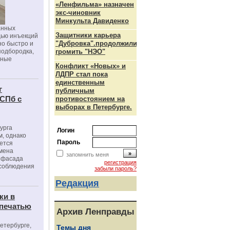
«Ленфильма» назначен
экс-чиновник
Минкульта Давиденко
анных
Защитники карьера
щью инъекций
"Дубровка".продолжили
но быстро и
подбородка,
громить "НЭО"
зные
Конфликт «Новых» и
ЛДПР стал пока
единственным
г
публичным
 СПб с
противостоянием на
выборах в Петербурге.
урга
Логин
, однако
Пароль
ется
мена
запомнить меня
я фасада
регистрация
 соблюдения
забыли пароль?
Редакция
ки в
 печатью
Архив Ленправды
Петербурге,
Темы дня