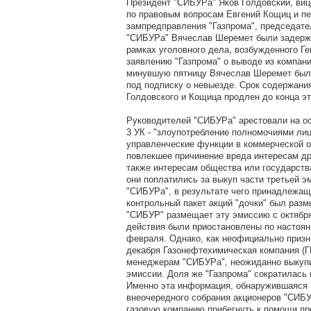
Президент "СИБУРа" Яков Голдовский, виц
по правовым вопросам Евгений Кощиц и п
зампредправления "Газпрома", председате
"СИБУРа" Вячеслав Шеремет были задержа
рамках уголовного дела, возбужденного Ге
заявлению "Газпрома" о выводе из компани
минувшую пятницу Вячеслав Шеремет был
под подписку о невыезде. Срок содержани
Голдовского и Кощица продлен до конца эт
Руководителей "СИБУРа" арестовали на ос
3 УК - "злоупотребление полномочиями л
управленческие функции в коммерческой о
повлекшее причинение вреда интересам др
также интересам общества или государств
они поплатились за выкуп части третьей э
"СИБУРа", в результате чего принадлежащ
контрольный пакет акций "дочки" был раз
"СИБУР" размещает эту эмиссию с октября
действия были приостановлены по настоян
февраля. Однако, как неофициально призн
декабря Газонефтехимическая компания (Г
менеджерам "СИБУРа", неожиданно выкупи
эмиссии. Доля же "Газпрома" сократилась 
Именно эта информация, обнаружившаяся 
внеочередного собрания акционеров "СИБУ
газовую компанию прибегнуть к помощи пр