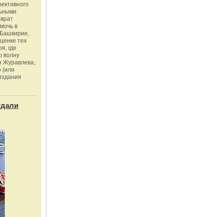
фективного
льными
зврат
омочь в
Башкирии,
ценке тех
я, где
ю волну
я Журавлева,
 (или
издания
тдали