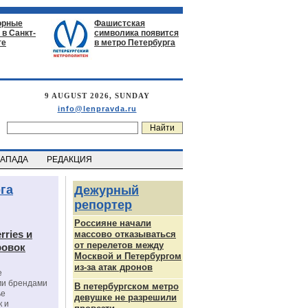
орные
Фашистская
в Санкт-
символика появится
ге
в метро Петербурга
9 AUGUST 2026, SUNDAY
info@lenpravda.ru
ЗАПАДА
РЕДАКЦИЯ
га
Дежурный
репортер
Россияне начали
rries и
массово отказываться
от перелетов между
ровок
Москвой и Петербургом
из-за атак дронов
е
ми брендами
В петербургском метро
ье
девушке не разрешили
к и