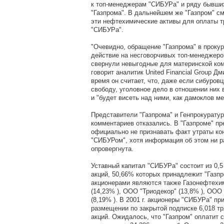
к топ-менеджерам "СИБУРа" и ряду бывши
"Газпрома". В дальнейшем же "Газпром" с
эти нефтехимические активы для оплаты т
"СИБУРа".
"Очевидно, обращение "Газпрома" в проку
действие на несговорчивых топ-менеджеро
свернули невыгодные для материнской комп
говорит аналитик United Financial Group Д
время он считает, что, даже если сибуров
свободу, уголовное дело в отношении них 
и "будет висеть над ними, как дамоклов ме
Представители "Газпрома" и Генпрокуратур
комментариев отказались. В "Газпроме" п
официально не признавать факт утраты ко
"СИБУРом", хотя информация об этом ни р
опровергнута.
Уставный капитал "СИБУРа" состоит из 0,
акций, 50,66% которых принадлежит "Газп
акционерами являются также Газонефтехи
(14,23% ), ООО "Триодекор" (13,8% ), ООО
(8,19% ). В 2001 г. акционеры "СИБУРа" пр
размещении по закрытой подписке 6,018 т
акций. Ожидалось, что "Газпром" оплатит 