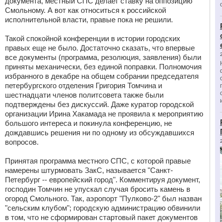
документа, местный СПС делает ставку на оппозицию
Смольному. А вот как относиться к российской
исполнительной власти, правые пока не решили.
Такой спокойной конференции в истории городских
правых еще не было. Достаточно сказать, что впервые
все документы (программа, резолюция, заявления) были
приняты механически, без единой поправки. Полномочия
избранного в декабре на общем собрании председателя
петербургского отделения Григория Томчина и
шестнадцати членов политсовета также были
подтверждены без дискуссий. Даже куратор городской
организации Ирина Хакамада не проявила к мероприятию
большого интереса и покинула конференцию, не
дождавшись решения ни по одному из обсуждавшихся
вопросов.
Принятая программа местного СПС, с которой правые
намерены штурмовать ЗакС, называется "Санкт-
Петербург -- европейский город". Комментируя документ,
господин Томчин не упускал случая бросить камень в
огород Смольного. Так, аэропорт "Пулково-2" был назван
"сельским клубом"; городскую администрацию обвинили
в том, что не сформирован стартовый пакет документов