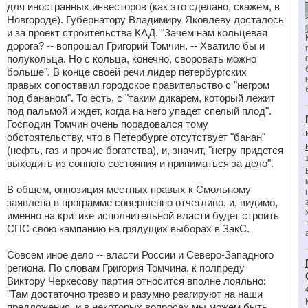
для иностранных инвесторов (как это сделано, скажем, в
Новгороде). Губернатору Владимиру Яковлеву досталось
и за проект строительства КАД. "Зачем нам кольцевая
дорога? -- вопрошал Григорий Томчин. -- Хватило бы и
полукольца. Но с кольца, конечно, своровать можно
больше". В конце своей речи лидер петербургских
правых сопоставил городское правительство с "негром
под бананом". То есть, с "таким дикарем, который лежит
под пальмой и ждет, когда на него упадет спелый плод".
Господин Томчин очень порадовался тому
обстоятельству, что в Петербурге отсутствует "банан"
(нефть, газ и прочие богатства), и, значит, "негру придется
выходить из сонного состояния и приниматься за дело".
В общем, оппозиция местных правых к Смольному
заявлена в программе совершенно отчетливо, и, видимо,
именно на критике исполнительной власти будет строить
СПС свою кампанию на грядущих выборах в ЗакС.
Совсем иное дело -- власти России и Северо-Западного
региона. По словам Григория Томчина, к полпреду
Виктору Черкесову партия относится вполне лояльно:
"Там достаточно трезво и разумно реагируют на наши
предложения, и в некоторых вопросах мы можем быть