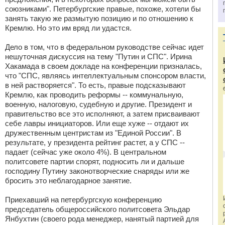
союзниками". Петербургские правые, похоже, хотели бы
занять такую же размытую позицию и по отношению к
Кремлю. Но это им вряд ли удастся.
Дело в том, что в федеральном руководстве сейчас идет
нешуточная дискуссия на тему "Путин и СПС". Ирина
Хакамада в своем докладе на конференции призналась,
что "СПС, являясь интеллектуальным спонсором власти,
в ней растворяется". То есть, правые подсказывают
Кремлю, как проводить реформы -- коммунальную,
военную, налоговую, судебную и другие. Президент и
правительство все это исполняют, а затем присваивают
себе лавры инициаторов. Или еще хуже -- отдают их
дружественным центристам из "Единой России". В
результате, у президента рейтинг растет, а у СПС --
падает (сейчас уже около 4%). В центральном
политсовете партии спорят, подносить ли и дальше
господину Путину законотворческие снаряды или же
бросить это неблагодарное занятие.
Приехавший на петербургскую конференцию
председатель общероссийского политсовета Эльдар
Янбухтин (своего рода менеджер, нанятый партией для