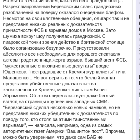
Но мы-то в России знаем, каков из него правдолюбец...
Разрекламированный Березовским сеанс грандиозных
разоблачений на поверку оказался очередным блефом.
Несмотря на свои клятвенные обещания, олигарх так и не
представил никаких реальных доказательств
причастности ФСБ к взрывам домов в Москве. Зато
шумиха вокруг шоу получилась грандиозной. С
пиаровской точки зрения действо в британской столице
было организовано безупречно. Присутствовали
абсолютно все необходимые для хорошего спектакля
актеры: родственница жертв взрыва, бывший агент ФСБ,
“мужественные оппозиционные депутаты” вроде
Юшенкова, “пострадавшие от Кремля журналисты” типа
Малашенко... Но вот верить в то, что беглый магнат
представил убийственные доказательства
злокозненности Кремля, может лишь сам Борис
Абрамович. Об этом свидетельствует даже беглый
взгляд на страницы крупнейших западных СМИ.
“Березовский сделал несколько новых намеков, но не
представил никаких убедительных доказательств по
поводу того, кто стоял за этими таинственными
взрывами”, — написала, например, одна из самых
авторитетных газет Америки “Вашингтон пост”. Впрочем,
можно быть уверенным, что даже сам БАБ не