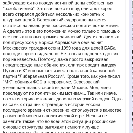
заблуждается по поводу истинной цены собственных
“разоблачений”. Затевая все это шоу, олигарх скорее
всего старался добиться нескольких конкретных
шкурных целей. Березовский судорожно пытается
остаться на авансцене российской политической жизни.
А сделать это в его положении можно только с помощью
все новых и новых громких заявлений. Других значимых
политресурсов у Бориса Абрамовича сейчас нет.
Московская трагедия осени 1999 года для целей БАБа
подходит просто идеально. Ее точная подоплека до сих
пор не известна. Поэтому, даже просто выкрикивая
неподтвержденные обвинения, олигарх вредит имиджу
Путина и К° и повышает известность своей карманной
партии “Либеральная Россия”. Кроме того, как уже писал
“МК”, обвиняя ФСБ в терроризме, Березовский
уменьшает шансы своей выдачи Москве. Мол, меня
преследуют по политическим мотивам... Так или иначе,
но эта история оставляет довольно мерзкий осадок. Одна
из самых страшных трагедий в истории России
последнего времени откровенно используется в качестве
разменной монеты в политической игре. Нельзя не
заметить также, что во всей этой ситуации российские
силовые структуры выглядят немногим лучше
Березовского. Да, олигарх откровенно спекулирует