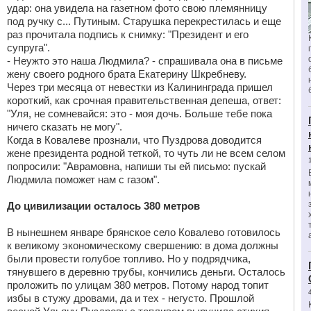
удар: она увидела на газетном фото свою племянницу
под ручку с... Путиным. Старушка перекрестилась и еще
раз прочитала подпись к снимку: "Президент и его
супруга".
- Неужто это наша Людмила? - спрашивала она в письме
жену своего родного брата Екатерину Шкребневу.
Через три месяца от невестки из Калининграда пришел
короткий, как срочная правительственная депеша, ответ:
"Уля, не сомневайся: это - моя дочь. Больше тебе пока
ничего сказать не могу".
Когда в Ковалеве прознали, что Пуздрова доводится
жене президента родной теткой, то чуть ли не всем селом
попросили: "Аврамовна, напиши ты ей письмо: пускай
Людмила поможет нам с газом".
До цивилизации осталось 380 метров
В нынешнем январе брянское село Ковалево готовилось
к великому экономическому свершению: в дома должны
были провести голубое топливо. Но у подрядчика,
тянувшего в деревню трубы, кончились деньги. Осталось
проложить по улицам 380 метров. Потому народ топит
избы в стужу дровами, да и тех - негусто. Прошлой