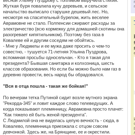
весной Ульяну Пуздрову с топливом выручила стихия.
Жуткая буря повалила кучу деревьев, и сельское
начальство выписало старушке дешевый лес. Но,
несмотря на спасительный бурелом, жить веселее
Аврамовне не стало. Полпенсии сжирают расходы за
электричество (всю кормежку для домашней скотины она
разогревает кипятильником). Поэтому без газа в
Ковалеве ей и другим соседям не обойтись.
- Мне у Людмилы и ее мужа даже просить о чем-то
совестно, - тушуется 71-летняя Ульяна Пуздрова,
вспоминая просьбы односельчан. - Кто я такая для
президента? Бывшая санитарка и колхозница, шесть
классов образования. Но если бы можно было нам газ в
деревню провести, весь народ бы обрадовался.
"Вся в отца пошла - такая же бойкая!"
По вечерам тетка Путиной сидит возле мутного экрана
"Рекорда-345" и ловит каждое слово телеведущих. А
когда показывают племянницу, Аврамовна просто плачет:
"Как тяжело ей быть женой президента".
С Людмилой она не виделась целую вечность - сюда, в
Ковалево, племянница приезжала с отцом совсем
девчонкой. Здесь же, на Брянщине, ее и окрестили.