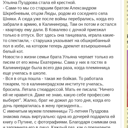
Ульяна Пуздрова стала ей крестной.
- Сами-то мы со старшим братом Александром
Шкребневым, отцом Люды, родом из соседнего села
Шняки. А сюда уже после войны перебрались, когда его
забрали в армию, в Калининград. Там он потом и остался
- квартиру ему дали. В Ковалево с дочкой приезжал
только в отпуск. Вот здесь она танцевала, играла какие-
то спектакли, - старушка указывает на обшкрябанный
пол в избе, на котором теперь дремлет взъерошенный
белый кот.
Новости о жизни семьи брата Ульяна черпает только из
писем от его жены Екатерины. Сама у них в гостях в
Калининграде была всего два раза, когда племянница
еще училась в школе.
- Вся в отца пошла - такая же бойкая. То работала
токарем, то в калининградском институте училась,
бросила. Летала стюардессой. Мать ее писала: "Ничего
ей не нравится. Даже не знаю, какую себе профессию
выберет". Жалко, брат не дожил до того дня, когда его
дочь превратилась в жену президента...
С именитым мужем племянницы 71-летняя Пуздрова
знакома лишь виртуально: одна из дочерей подарила ей
книгу о Путине, с фотографиями. Благодаря снимкам она
и запомнила его в лицо. Каждый раз, как о президенте