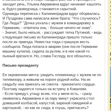
заходит речь, Ульяна Аврамовна вдруг начинает кашлять
и, будто разведчица, становится скрытной.
Однажды переписка с Калининградом вдруг оборвалась.
И Пуздрова сама написала жене брата: "Что случилось?
Где Люда?" "Дочка уехала с мужем в командировку в
Германию, - ответила она, - больше ничего не знаю".
- Значит, было нельзя, - рассуждает тетка Путиной, - ведь
следующее письмо из Калининграда пришло только
после их приезда. Невестка тогда страшную весть
сообщила: Люда попала в аварию (они после Германии
машину купили), сидела за рулем, и в нее какой-то
пьяный врезался. Но, слава Господу, все обошлось.
Письмо президенту
Eе окровенная мечта: увидеть племянницу с мужем не по
телевизору, а живьем на пороге родной избы. На их
свадьбу она приехать не смогла - прихватило сердце.
Поэтому надеется только на встречу в Ковалеве.
- Если приедут, угощу всем, что у меня есть, - сразу
оживилась Аврамовна и за пару минут украсила стол
домашней колбасой, капустой, вареной говядиной и
картошкой, - но как их сюда, в глушь, пригласить?