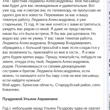
Уля - крестная Людмилы Александровны. Мое письмецо
вам будет для вас неожиданным и удивительным. Вот
уже год, как я смотрю вас по телевизору, не пропускаю ни
одного дня все новости. Переживаю за вас и вашу
тяжелую работу. Людмила Александровна, я уже
старенькая, 71 год. А так мне хочется с вами встретиться,
увидеть вас рядом со мной. Я даже не представляю,
какая бы это была встреча. Я бы вас расцеловала. Но
видно вас уже не увижу. У вас такая тяжелая работа.
Людмила Александровна, Владимир Владимирович,
обращаюсь с большой просьбой к вам: если создастся у
вас возможность, приезжайте ко мне в гости... Я и мои
дети будем крепко рады. Прошу, пожалуйста, побудьте на
земле, откуда отец твой, Людмила Александровна,
родом. Познакомишься со своими двоюродными
сестрами и братом. Людмила Александровна, если
можно, то напишите хотя бы пару слов на мое письмецо,
если найдете нужным".
Мой адрес: Брянская область, Стародубский район, село
Ковалево.
Пуздровой Ульяне Аврамовне
Год с небольшим назад Ульяну Пуздрову едва не хватил