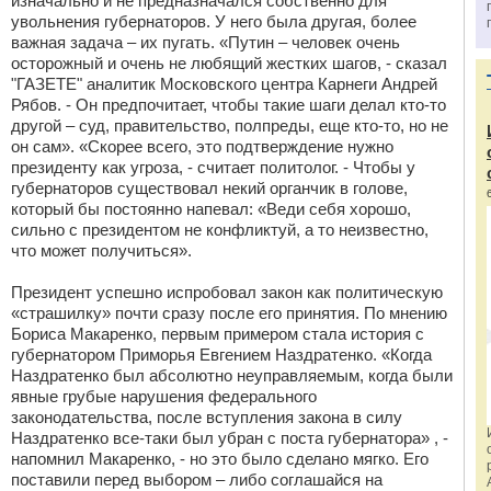
изначально и не предназначался собственно для
увольнения губернаторов. У него была другая, более
важная задача – их пугать. «Путин – человек очень
осторожный и очень не любящий жестких шагов, - сказал
"ГАЗЕТЕ" аналитик Московского центра Карнеги Андрей
Рябов. - Он предпочитает, чтобы такие шаги делал кто-то
другой – суд, правительство, полпреды, еще кто-то, но не
он сам». «Скорее всего, это подтверждение нужно
президенту как угроза, - считает политолог. - Чтобы у
губернаторов существовал некий органчик в голове,
который бы постоянно напевал: «Веди себя хорошо,
сильно с президентом не конфликтуй, а то неизвестно,
что может получиться».
Президент успешно испробовал закон как политическую
«страшилку» почти сразу после его принятия. По мнению
Бориса Макаренко, первым примером стала история с
губернатором Приморья Евгением Наздратенко. «Когда
Наздратенко был абсолютно неуправляемым, когда были
явные грубые нарушения федерального
законодательства, после вступления закона в силу
Наздратенко все-таки был убран с поста губернатора» , -
напомнил Макаренко, - но это было сделано мягко. Его
поставили перед выбором – либо соглашайся на