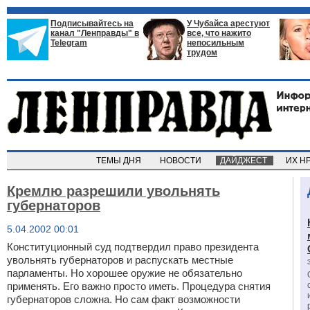
Подписывайтесь на
У Чубайса арестуют
канал "Ленправды" в
все, что нажито
Telegram
непосильным
трудом
ТЕМЫ ДНЯ
НОВОСТИ
ДАЙДЖЕСТ
ИХ Н
Кремлю разрешили увольнять
губернаторов
5.04.2002 00:01
Конституционный суд подтвердил право президента
увольнять губернаторов и распускать местные
парламенты. Но хорошее оружие не обязательно
применять. Его важно просто иметь. Процедура снятия
губернаторов сложна. Но сам факт возможности