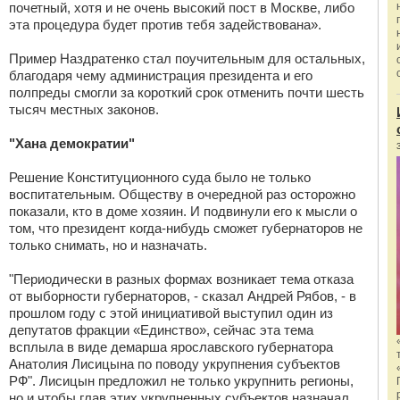
почетный, хотя и не очень высокий пост в Москве, либо
эта процедура будет против тебя задействована».
Пример Наздратенко стал поучительным для остальных,
благодаря чему администрация президента и его
полпреды смогли за короткий срок отменить почти шесть
тысяч местных законов.
"Хана демократии"
Решение Конституционного суда было не только
воспитательным. Обществу в очередной раз осторожно
показали, кто в доме хозяин. И подвинули его к мысли о
том, что президент когда-нибудь сможет губернаторов не
только снимать, но и назначать.
"Периодически в разных формах возникает тема отказа
от выборности губернаторов, - сказал Андрей Рябов, - в
прошлом году с этой инициативой выступил один из
депутатов фракции «Единство», сейчас эта тема
всплыла в виде демарша ярославского губернатора
Анатолия Лисицына по поводу укрупнения субъектов
РФ". Лисицын предложил не только укрупнить регионы,
но и чтобы глав этих укрупненных субъектов назначал