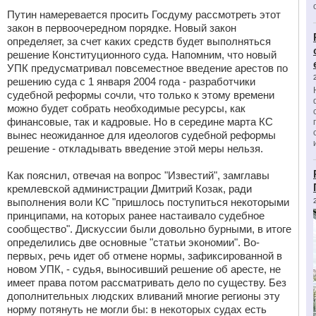
Путин намеревается просить Госдуму рассмотреть этот
закон в первоочередном порядке. Новый закон
определяет, за счет каких средств будет выполняться
решение Конституционного суда. Напомним, что новый
УПК предусматривал повсеместное введение арестов по
решению суда с 1 января 2004 года - разработчики
судебной реформы сочли, что только к этому времени
можно будет собрать необходимые ресурсы, как
финансовые, так и кадровые. Но в середине марта КС
вынес неожиданное для идеологов судебной реформы
решение - откладывать введение этой меры нельзя.
Как пояснил, отвечая на вопрос "Известий", замглавы
кремлевской администрации Дмитрий Козак, ради
выполнения воли КС "пришлось поступиться некоторыми
принципами, на которых ранее настаивало судебное
сообщество". Дискуссии были довольно бурными, в итоге
определились две основные "статьи экономии". Во-
первых, речь идет об отмене нормы, зафиксированной в
новом УПК, - судья, выносивший решение об аресте, не
имеет права потом рассматривать дело по существу. Без
дополнительных людских вливаний многие регионы эту
норму потянуть не могли бы: в некоторых судах есть