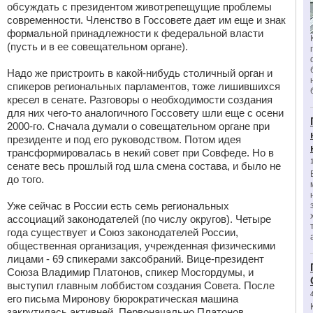
обсуждать с президентом животрепещущие проблемы
современности. Членство в Госсовете дает им еще и знак
формальной принадлежности к федеральной власти
(пусть и в ее совещательном органе).
Надо же пристроить в какой-нибудь столичный орган и
спикеров региональных парламентов, тоже лишившихся
кресел в сенате. Разговоры о необходимости создания
для них чего-то аналогичного Госсовету шли еще с осени
2000-го. Сначала думали о совещательном органе при
президенте и под его руководством. Потом идея
трансформировалась в некий совет при Совфеде. Но в
сенате весь прошлый год шла смена состава, и было не
до того.
Уже сейчас в России есть семь региональных
ассоциаций законодателей (по числу округов). Четыре
года существует и Союз законодателей России,
общественная организация, учрежденная физическими
лицами - 69 спикерами заксобраний. Вице-президент
Союза Владимир Платонов, спикер Мосгордумы, и
выступил главным лоббистом создания Совета. После
его письма Миронову бюрократическая машина
закрутилась активней. Первоначально Платонов