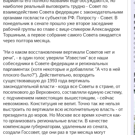
Варианты его полного названия еще обсуждаются, но
наиболее реальный выговорить трудно - Совет по
взаимодействию Совета федерации с законодательными
органами госвласти субъектов РФ. Попросту - Совет. В
понедельник в сенате прошло уже второе заседание
рабочей группы во главе с вице-спикером Александром
Торшиным, а первое собрание самого Совета ожидается
через полтора месяца.
"Ни о каком восстановлении вертикали Советов нет и
речи", - в один голос уверяли "Известия" все наши
собеседники в Совете федерации и региональных
парламентах (хотя некоторые и добавляли: "А что в ней
плохого было?"). Действительно, возродить
существовавшую до 1993 года вертикаль
законодательной власти - когда все Советы в стране, от
поселкового до Верховного, составляли единую систему,
с подчинением нижестоящих вышестоящим, - сейчас
невозможно. Конституция не велит. Точно так же нельзя
выстроить по вертикали всю исполнительную власть - от
президента до мэров. Но Москве все время хочется как-
то организовать региональные власти. В качестве
компенсации губернаторам, удаленным из сената,
создали Госсовет, где они раз в три месяца могут