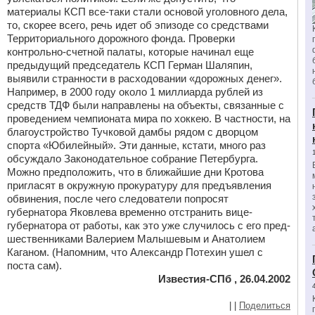
материалы КСП все-таки стали основой уголовного дела,
то, скорее всего, речь идет об эпизоде со средствами
Территориального дорожного фонда. Проверки
контрольно-счетной палаты, которые начинал еще
предыдущий председатель КСП Герман Шаляпин,
выявили странности в расходовании «дорожных денег».
Например, в 2000 году около 1 миллиарда рублей из
средств ТДФ были направлены на объекты, связанные с
проведением чемпионата мира по хоккею. В частности, на
благоустройство Тучковой дамбы рядом с дворцом
спорта «Юбилейный». Эти данные, кстати, много раз
обсуждало Законодательное собрание Петербурга.
Можно предположить, что в ближайшие дни Кротова
пригласят в окружную прокуратуру для предъявления
обвинения, после чего следователи попросят
губернатора Яковлева временно отстранить вице-
губернатора от работы, как это уже случилось с его пред-
шественниками Валерием Малышевым и Анатолием
Каганом. (Напомним, что Александр Потехин ушел с
поста сам).
Известия-СПб , 26.04.2002
|
|
Поделиться