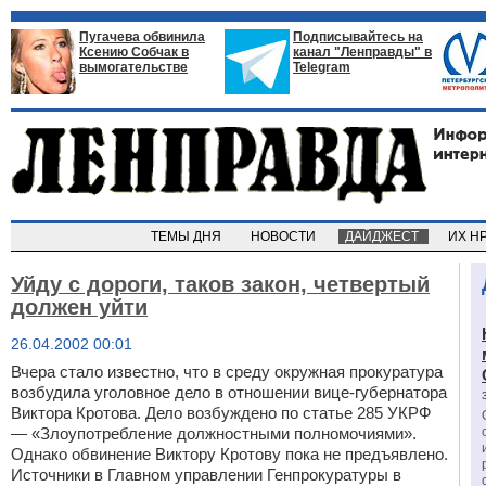
Пугачева обвинила
Подписывайтесь на
Ксению Собчак в
канал "Ленправды" в
вымогательстве
Telegram
ТЕМЫ ДНЯ
НОВОСТИ
ДАЙДЖЕСТ
ИХ Н
Уйду с дороги, таков закон, четвертый
должен уйти
26.04.2002 00:01
Вчера стало известно, что в среду окружная прокуратура
возбудила уголовное дело в отношении вице-губернатора
Виктора Кротова. Дело возбуждено по статье 285 УКРФ
— «Злоупотребление должностными полномочиями».
Однако обвинение Виктору Кротову пока не предъявлено.
Источники в Главном управлении Генпрокуратуры в