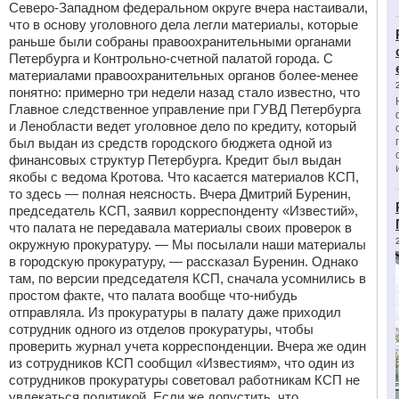
Северо-Западном федеральном округе вчера настаивали,
что в основу уголовного дела легли материалы, которые
раньше были собраны правоохранительными органами
Петербурга и Контрольно-счетной палатой города. С
материалами правоохранительных органов более-менее
понятно: примерно три недели назад стало известно, что
Главное следственное управление при ГУВД Петербурга
и Ленобласти ведет уголовное дело по кредиту, который
был выдан из средств городского бюджета одной из
финансовых структур Петербурга. Кредит был выдан
якобы с ведома Кротова. Что касается материалов КСП,
то здесь — полная неясность. Вчера Дмитрий Буренин,
председатель КСП, заявил корреспонденту «Известий»,
что палата не передавала материалы своих проверок в
окружную прокуратуру. — Мы посылали наши материалы
в городскую прокуратуру, — рассказал Буренин. Однако
там, по версии председателя КСП, сначала усомнились в
простом факте, что палата вообще что-нибудь
отправляла. Из прокуратуры в палату даже приходил
сотрудник одного из отделов прокуратуры, чтобы
проверить журнал учета корреспонденции. Вчера же один
из сотрудников КСП сообщил «Известиям», что один из
сотрудников прокуратуры советовал работникам КСП не
увлекаться политикой. Если же допустить, что