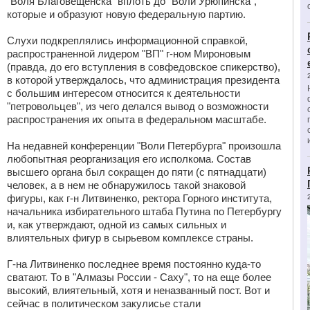
"Воля Благовещенска" вплоть до "Воли Урюпинска",
которые и образуют новую федеральную партию.
Слухи подкреплялись информационной справкой,
распространенной лидером "ВП" г-ном Мироновым
(правда, до его вступления в совфедовское спикерство),
в которой утверждалось, что администрация президента
с большим интересом относится к деятельности
"петровольцев", из чего делался вывод о возможности
распространения их опыта в федеральном масштабе.
На недавней конференции "Воли Петербурга" произошла
любопытная реорганизация его исполкома. Состав
высшего органа был сокращен до пяти (с пятнадцати)
человек, а в нем не обнаружилось такой знаковой
фигуры, как г-н Литвиненко, ректора Горного института,
начальника избирательного штаба Путина по Петербургу
и, как утверждают, одной из самых сильных и
влиятельных фигур в сырьевом комплексе страны.
Г-на Литвиненко последнее время постоянно куда-то
сватают. То в "Алмазы России - Саху", то на еще более
высокий, влиятельный, хотя и неназванный пост. Вот и
сейчас в политическом закулисье стали