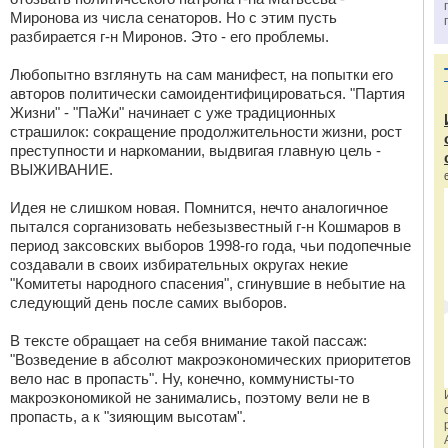
Миронова из числа сенаторов. Но с этим пусть
разбирается г-н Миронов. Это - его проблемы.
Любопытно взглянуть на сам манифест, на попытки его
авторов политически самоидентифицироваться. "Партия
Жизни" - "ПаЖи" начинает с уже традиционных
страшилок: сокращение продолжительности жизни, рост
преступности и наркомании, выдвигая главную цель -
ВЫЖИВАНИЕ.
Идея не слишком новая. Помнится, нечто аналогичное
пытался сорганизовать небезызвестный г-н Кошмаров в
период заксовских выборов 1998-го года, чьи подопечные
создавали в своих избирательных округах некие
"Комитеты народного спасения", сгинувшие в небытие на
следующий день после самих выборов.
В тексте обращает на себя внимание такой пассаж:
"Возведение в абсолют макроэкономических приоритетов
вело нас в пропасть". Ну, конечно, коммунисты-то
макроэкономикой не занимались, поэтому вели не в
пропасть, а к "зияющим высотам".