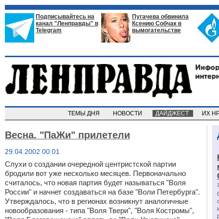
Подписывайтесь на
Пугачева обвинила
канал "Ленправды" в
Ксению Собчак в
Telegram
вымогательстве
ТЕМЫ ДНЯ
НОВОСТИ
ДАЙДЖЕСТ
ИХ Н
Весна. "ПаЖи" прилетели
29.04.2002 00:01
Слухи о создании очередной центристской партии
бродили вот уже несколько месяцев. Первоначально
считалось, что новая партия будет называться "Воля
России" и начнет создаваться на базе "Воли Петербурга".
Утверждалось, что в регионах возникнут аналогичные
новообразования - типа "Воля Твери", "Воля Костромы",