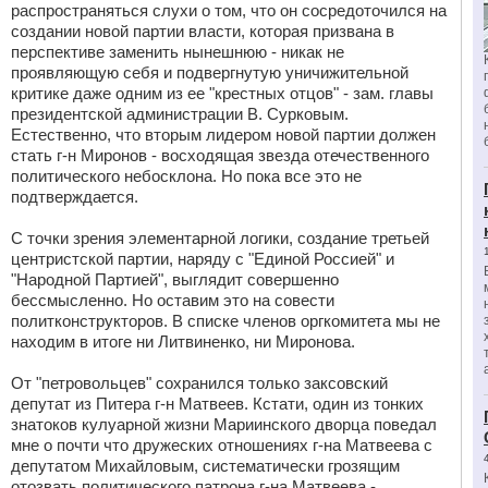
распространяться слухи о том, что он сосредоточился на
создании новой партии власти, которая призвана в
перспективе заменить нынешнюю - никак не
проявляющую себя и подвергнутую уничижительной
критике даже одним из ее "крестных отцов" - зам. главы
президентской администрации В. Сурковым.
Естественно, что вторым лидером новой партии должен
стать г-н Миронов - восходящая звезда отечественного
политического небосклона. Но пока все это не
подтверждается.
С точки зрения элементарной логики, создание третьей
центристской партии, наряду с "Единой Россией" и
"Народной Партией", выглядит совершенно
бессмысленно. Но оставим это на совести
политконструкторов. В списке членов оргкомитета мы не
находим в итоге ни Литвиненко, ни Миронова.
От "петровольцев" сохранился только заксовский
депутат из Питера г-н Матвеев. Кстати, один из тонких
знатоков кулуарной жизни Мариинского дворца поведал
мне о почти что дружеских отношениях г-на Матвеева с
депутатом Михайловым, систематически грозящим
отозвать политического патрона г-на Матвеева -