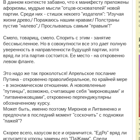
В данном контексте забавно, что к манифесту приложены
афоризмы, мудрые мысли "отцов-основателей" новой
партии. Среди них - стишок некоего "издателя": "Изучая
жизни древо,/ Поражаюсь нашим нравам:/ Полстраны
пустив "налево",/ Прослываешь самым "правым"!"
Смело, товарищ, смело. Спорить с этим - занятие
бессмысленное. Но в совокупности все это дает полную
уверенность в направленности будущей партии, хотя
вряд ли эта партия состоится. Ее место - на откровенно
левом фланге.
Это надо же так проколоться! Апрельское послание
Путина - откровенно праволиберальное, по крайней мере
- в экономическом отношении. А новоявленные
"путинцы", возможно, считающие себя "мироновцами" и
"литвиненковцами", откровенно перпендикулярны
обозначенному курсу.
Может быть, именно поэтому Миронов и Литвиненко и
предпочли в последний момент "соскочить" с подножки
"пажей"?
Скорее всего, казусом все и ограничится. "ЕдРо" вряд ли
испугается угрозы замены его "ПаЖами". Среди