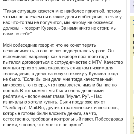
"Такая ситуация кажется мне наиболее приятной, потому
что мы не влезаем ни в какие долги и обещания, а если у
нас что-то там не получится, мы никому не окажемся
должны, - говорит Куваев. - За нами никто не стоит, мы
сами по себе".
Мой собеседник говорит, что не хочет терять
независимость, а она не раз подвергалась угрозе. Он
вспоминает, например, как в ноябре прошлого года
пытался договориться о сотрудничестве с MTV. Качество
компьютерного звука оказалось слишком низким для
телевидения, а денег на новую технику у Куваева тогда
не было. "Если бы они дали мне тогда качественный
микрофон, то теперь, что называется, имели бы нас по
полной. В тот момент мы были очень дешевыми
ребятами, - вспоминает глава "Мульт. Ру". - Нас
изначально хотели купить. Были предложения от
"Рамблера", Mail.Ru, других стратегических инвесторов,
которые готовы были вложить деньги, за что,
естественно, требовали контрольный пакет. Побеседовав
с ними, я понял, что мне это не нужно".