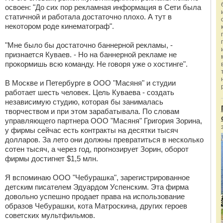
освоен: "До сих пор рекламная информация в Сети была
статичной и работала достаточно плохо. А тут в
некотором роде кинематограф".
"Мне было бы достаточно баннерной рекламы, -
признается Куваев. - Но на баннерной рекламе не
прокормишь всю команду. Не говоря уже о хостинге".
В Москве и Петербурге в ООО "Масяня" и студии
работает шесть человек. Цель Куваева - создать
независимую студию, которая бы занималась
творчеством и при этом зарабатывала. По словам
управляющего партнера ООО "Масяня" Григория Зорина,
у фирмы сейчас есть контракты на десятки тысяч
долларов. За лето они должны превратиться в несколько
сотен тысяч, а через год, прогнозирует Зорин, оборот
фирмы достигнет $1,5 млн.
Я вспоминаю ООО "Чебурашка", зарегистрированное
детским писателем Эдуардом Успенским. Эта фирма
довольно успешно продает права на использование
образов Чебурашки, кота Матроскина, других героев
советских мультфильмов.