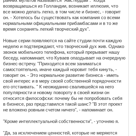
ранних мультов называется "Амстердам". "Когда
возвращаешься из Голландии, возникает иллюзия, что
все можно делать легко, в том числе и бизнес, - говорит
он. - Хотелось бы существовать как компания со всеми
нормальными официальными прибамбасами и в то же
время сохранять легкий творческий дух".
Новые серии появляются на сайте студии почти каждую
неделю и подтверждают, что творческий дух жив. Однако
звонок мобильного телефона, который прерывает нашу
беседу, напоминает, что Куваев опаздывает на очередную
бизнес-встречу. "Приходится всем заниматься
самостоятельно, иначе каждый норовит тебя кинуть, -
говорит он. - Это нормальное развитие бизнеса - иметь
свой интерес и в меру своей собственной порядочности
его отстаивать. " К неожиданно свалившейся на него
популярности и новому повороту в своей жизни он
относится философски: почему бы не попробовать себя
в бизнесе, раз представился такой шанс? "В этот проект
не вложено ровным счетом ничего", - напоминает он.
"Кроме интеллектуальной собственности", - уточняю я.
"Да, за исключением ценностей, которые не меряются