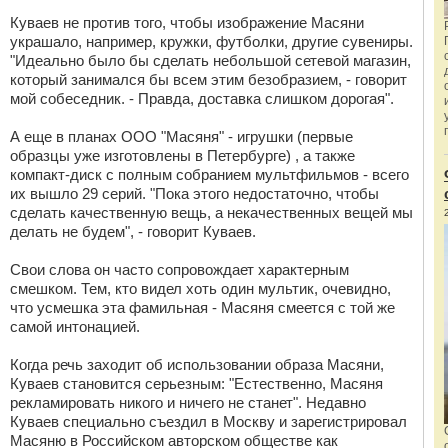
Куваев не против того, чтобы изображение Масяни
украшало, например, кружки, футболки, другие сувениры.
"Идеально было бы сделать небольшой сетевой магазин,
который занимался бы всем этим безобразием, - говорит
мой собеседник. - Правда, доставка слишком дорогая".
А еще в планах ООО "Масяня" - игрушки (первые
образцы уже изготовлены в Петербурге) , а также
компакт-диск с полным собранием мультфильмов - всего
их вышло 29 серий. "Пока этого недостаточно, чтобы
сделать качественную вещь, а некачественных вещей мы
делать не будем", - говорит Куваев.
Свои слова он часто сопровождает характерным
смешком. Тем, кто видел хоть один мультик, очевидно,
что усмешка эта фамильная - Масяня смеется с той же
самой интонацией.
Когда речь заходит об использовании образа Масяни,
Куваев становится серьезным: "Естественно, Масяня
рекламировать никого и ничего не станет". Недавно
Куваев специально съездил в Москву и зарегистрировал
Масяню в Российском авторском обществе как