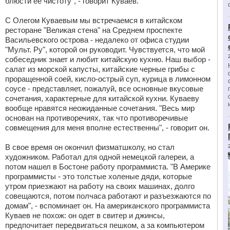
блюсти ее чистоту", - говорит Куваев.
С Олегом Куваевым мы встречаемся в китайском
ресторане "Великая стена" на Среднем проспекте
Васильевского острова - недалеко от офиса студии
"Мульт. Ру", которой он руководит. Чувствуется, что мой
собеседник знает и любит китайскую кухню. Наш выбор -
салат из морской капусты, китайские черные грибы с
проращенной соей, кисло-острый суп, курица в лимонном
соусе - представляет, пожалуй, все основные вкусовые
сочетания, характерные для китайской кухни. Куваеву
вообще нравятся неожиданные сочетания. "Весь мир
основан на противоречиях, так что противоречивые
совмещения для меня вполне естественны", - говорит он.
В свое время он окончил физматшколу, но стал
художником. Работал для одной немецкой галереи, а
потом нашел в Бостоне работу программиста. "В Америке
программисты - это толстые холеные дяди, которые
утром приезжают на работу на своих машинах, долго
совещаются, потом полчаса работают и разъезжаются по
домам", - вспоминает он. На американского программиста
Куваев не похож: он одет в свитер и джинсы,
предпочитает передвигаться пешком, а за компьютером