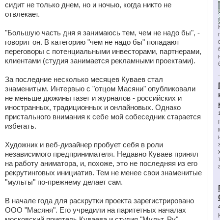
сидит не только днем, но и ночью, когда никто не
отвлекает.
"Большую часть дня я занимаюсь тем, чем не надо бы", -
говорит он. В категорию "чем не надо бы" попадают
переговоры с потенциальными инвесторами, партнерами,
клиентами (студия занимается рекламными проектами).
За последние несколько месяцев Куваев стал
знаменитым. Интервью с "отцом Масяни" опубликовали
не меньше дюжины газет и журналов - российских и
иностранных, традиционных и онлайновых. Однако
пристального внимания к себе мой собеседник старается
избегать.
Художник и веб-дизайнер пробует себя в роли
независимого предпринимателя. Недавно Куваев принял
на работу аниматора, и, похоже, это не последняя из его
рекрутинговых инициатив. Тем не менее свои знаменитые
"мульты" по-прежнему делает сам.
В начале года для раскрутки проекта зарегистрировано
ООО "Масяня". Его учредили на паритетных началах
московский приятель Куваева и студия "Мульт. Ру".