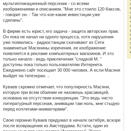
мультипликационный персонаж - со всеми
изображениями и описанием. "Мне это стоило 120 баксов,
- говорит он. - Так что кое-какие инвестиции уже
сделаны".
В фирме есть юрист, его задача - защита авторских прав.
Он пока не начал ни одного процесса, хотя нарушения
уже появились - радиостанции скачивают из Cети
знаменитые Масянины изречения, ее изображение
появляется в рекламе компьютерных магазинов. И это
только начало - ведь приключения "сладкой М. "
доступны пока только пользователям Интернета.
Ежедневно сайт посещает 30 000 человек. А если Масяня
выйдет на телеэкран. ..
Куваев скромно отмечает, что популярность Масяни,
которую при всем обаянии не назовешь красавицей,
основана на отсутствии конкуренции. "Это ведь чисто
литературный персонаж, анимации там ноль, мне стыдно
перед коллегами-аниматорами".
Свою героиню Куваев придумал в начале октября, вскоре
после возвращения из Амстердама. Кстати, один из