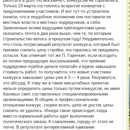
работать в долг. Но москвичи с конкурсом не торопились.
Только 19 марта состоялось вскрытие конвертов с
предложениями участников. И вот тут-то устроители
поняли, что в неудобное положение они поставили не
местные власти и местных подрядчиков, а себя.
Заявленные всеми ведущими претендентами цены
оказались почти в два раза выше, чем те, по которым
строительство велось в прошлом году! Неудивительно,
что столь потрясающий результат конкурса, который был
призван снизить цену стройки, постарались не предавать
огласке. Как отмечает тот же П. Горячкин, если исходить
из логики предыдущих высказываний, что прежние
подрядчики «гребли деньги лопатой» и вдвое завышали
стоимость работ, то получается, что новые участники
конкурса завышают цены уже в 3 — 4 раза. Разумеется,
это абсурд. К тому же в таких масштабных проектах
нельзя определять цены только путем конкурсов, не имея
базовых смет, составленных специализированными
организациями. В общем, в профессиональном
отношении конкурс, скорее всего, цели не достиг, цены
снизить не удалось. Иногда такое происходит, когда
вместо нормальной работы идет выполнение
политического заказа. К сожалению, городу от этого не
легче. В результате антирекламной кампании