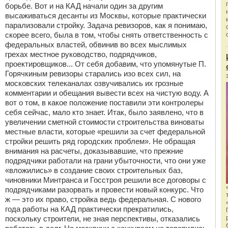
борьбе. Вот и на КАД начали один за другим
высаживаться десанты из Москвы, которые практически
парализовали стройку. Задача ревизоров, как я понимаю,
скорее всего, была в том, чтобы снять ответственность с
федеральных властей, обвинив во всех мыслимых
грехах местное руководство, подрядчиков,
проектировщиков... От себя добавим, что упомянутые П.
Горячкиным ревизоры старались изо всех сил, на
московских телеканалах озвучивались их грозные
комментарии и обещания вывести всех на чистую воду. А
вот о том, в какое положение поставили эти контролеры
себя сейчас, мало кто знает. Итак, было заявлено, что в
увеличении сметной стоимости строительства виноваты
местные власти, которые «решили за счет федеральной
стройки решить ряд городских проблем». Не обращая
внимания на расчеты, доказывавшие, что прежние
подрядчики работали на грани убыточности, что они уже
«вложились» в создание своих строительных баз,
чиновники Минтранса и Госстроя решили все договоры с
подрядчиками разорвать и провести новый конкурс. Что
ж — это их право, стройка ведь федеральная. С нового
года работы на КАД практически прекратились,
поскольку строители, не зная перспективы, отказались