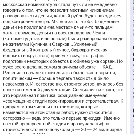
московская номенклатура стала чуть ли не ежедневно
говорить о том, что не позволит местным чиновникам
разворовать эти деньги, каждый рубль будет находиться
под контролем центра. Мы все за то, чтобы бюджетные
деньги не прилипали «на местах» к чьим-то пальцам,
хотя, к примеру, деньги на восстановление Чечни
(которые туда так и не попали) были разворованы отнюдь
не жителями Купчина и Озерков... Усиленный
федеральный контроль (точнее, бюрократическая
волокита вокруг этого) привел к тому, что график
подготовки некоторых объектов к юбилею уже сорван. Но
хуже всего дела на самом значимом объекте — КАД.
Решение о начале строительства было, как говорится,
политическим — больше терпеть такой стыд было
невозможно. И, естественно, строительство началось без
проектно-сметной документации. Специалисты знают, что
это нормальная практика, официально именуемая
«совмещение стадий проектирования и строительства». К
цифрам, в том числе и по стоимости, которые
называются на этой стадии работ, нужно относиться
осторожно — ведь это только первые прикидки. Именно
на этой предпроектной стадии и прозвучала цифра
стоимости восточного полукольца — 20 — 24 миллиарда