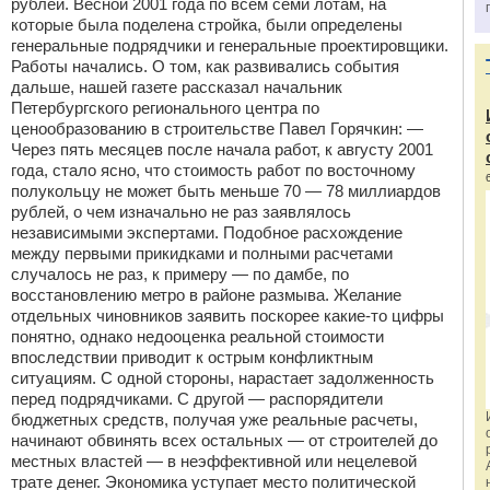
рублей. Весной 2001 года по всем семи лотам, на
которые была поделена стройка, были определены
генеральные подрядчики и генеральные проектировщики.
Работы начались. О том, как развивались события
дальше, нашей газете рассказал начальник
Петербургского регионального центра по
ценообразованию в строительстве Павел Горячкин: —
Через пять месяцев после начала работ, к августу 2001
года, стало ясно, что стоимость работ по восточному
полукольцу не может быть меньше 70 — 78 миллиардов
рублей, о чем изначально не раз заявлялось
независимыми экспертами. Подобное расхождение
между первыми прикидками и полными расчетами
случалось не раз, к примеру — по дамбе, по
восстановлению метро в районе размыва. Желание
отдельных чиновников заявить поскорее какие-то цифры
понятно, однако недооценка реальной стоимости
впоследствии приводит к острым конфликтным
ситуациям. С одной стороны, нарастает задолженность
перед подрядчиками. С другой — распорядители
бюджетных средств, получая уже реальные расчеты,
начинают обвинять всех остальных — от строителей до
местных властей — в неэффективной или нецелевой
трате денег. Экономика уступает место политической