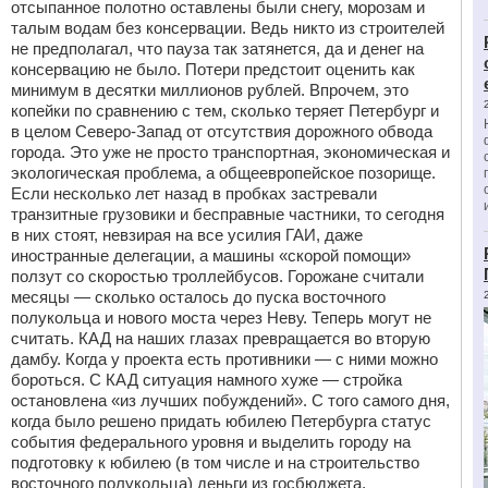
отсыпанное полотно оставлены были снегу, морозам и
талым водам без консервации. Ведь никто из строителей
не предполагал, что пауза так затянется, да и денег на
консервацию не было. Потери предстоит оценить как
минимум в десятки миллионов рублей. Впрочем, это
копейки по сравнению с тем, сколько теряет Петербург и
в целом Северо-Запад от отсутствия дорожного обвода
города. Это уже не просто транспортная, экономическая и
экологическая проблема, а общеевропейское позорище.
Если несколько лет назад в пробках застревали
транзитные грузовики и бесправные частники, то сегодня
в них стоят, невзирая на все усилия ГАИ, даже
иностранные делегации, а машины «скорой помощи»
ползут со скоростью троллейбусов. Горожане считали
месяцы — сколько осталось до пуска восточного
полукольца и нового моста через Неву. Теперь могут не
считать. КАД на наших глазах превращается во вторую
дамбу. Когда у проекта есть противники — с ними можно
бороться. С КАД ситуация намного хуже — стройка
остановлена «из лучших побуждений». С того самого дня,
когда было решено придать юбилею Петербурга статус
события федерального уровня и выделить городу на
подготовку к юбилею (в том числе и на строительство
восточного полукольца) деньги из госбюджета,