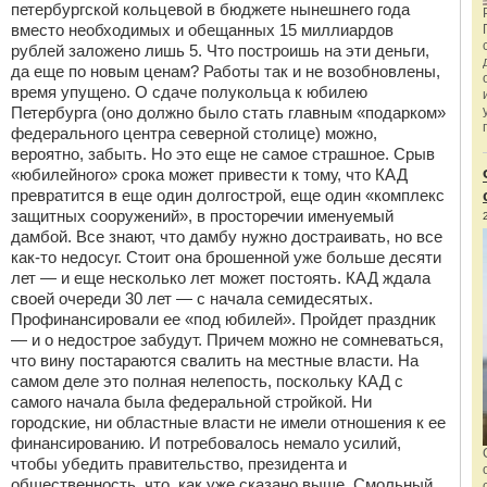
петербургской кольцевой в бюджете нынешнего года
вместо необходимых и обещанных 15 миллиардов
рублей заложено лишь 5. Что построишь на эти деньги,
да еще по новым ценам? Работы так и не возобновлены,
время упущено. О сдаче полукольца к юбилею
Петербурга (оно должно было стать главным «подарком»
федерального центра северной столице) можно,
вероятно, забыть. Но это еще не самое страшное. Срыв
«юбилейного» срока может привести к тому, что КАД
превратится в еще один долгострой, еще один «комплекс
защитных сооружений», в просторечии именуемый
дамбой. Все знают, что дамбу нужно достраивать, но все
как-то недосуг. Стоит она брошенной уже больше десяти
лет — и еще несколько лет может постоять. КАД ждала
своей очереди 30 лет — с начала семидесятых.
Профинансировали ее «под юбилей». Пройдет праздник
— и о недострое забудут. Причем можно не сомневаться,
что вину постараются свалить на местные власти. На
самом деле это полная нелепость, поскольку КАД с
самого начала была федеральной стройкой. Ни
городские, ни областные власти не имели отношения к ее
финансированию. И потребовалось немало усилий,
чтобы убедить правительство, президента и
общественность, что, как уже сказано выше, Смольный