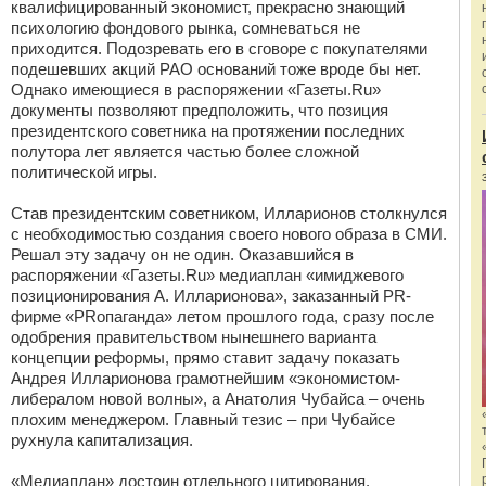
квалифицированный экономист, прекрасно знающий
психологию фондового рынка, сомневаться не
приходится. Подозревать его в сговоре с покупателями
подешевших акций РАО оснований тоже вроде бы нет.
Однако имеющиеся в распоряжении «Газеты.Ru»
документы позволяют предположить, что позиция
президентского советника на протяжении последних
полутора лет является частью более сложной
политической игры.
Став президентским советником, Илларионов столкнулся
с необходимостью создания своего нового образа в СМИ.
Решал эту задачу он не один. Оказавшийся в
распоряжении «Газеты.Ru» медиаплан «имиджевого
позиционирования А. Илларионова», заказанный PR-
фирме «PRопаганда» летом прошлого года, сразу после
одобрения правительством нынешнего варианта
концепции реформы, прямо ставит задачу показать
Андрея Илларионова грамотнейшим «экономистом-
либералом новой волны», а Анатолия Чубайса – очень
плохим менеджером. Главный тезис – при Чубайсе
рухнула капитализация.
«Медиаплан» достоин отдельного цитирования.