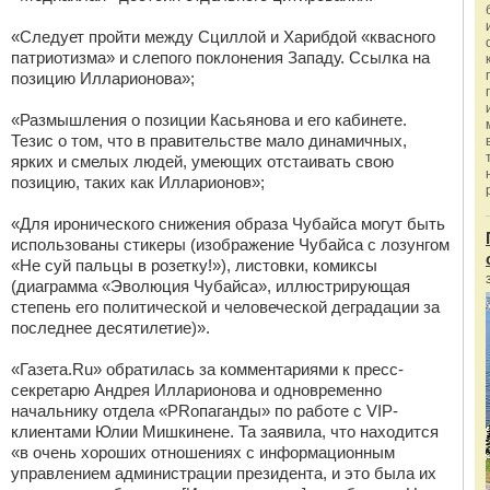
«Следует пройти между Сциллой и Харибдой «квасного
патриотизма» и слепого поклонения Западу. Ссылка на
позицию Илларионова»;
«Размышления о позиции Касьянова и его кабинете.
Тезис о том, что в правительстве мало динамичных,
ярких и смелых людей, умеющих отстаивать свою
позицию, таких как Илларионов»;
«Для иронического снижения образа Чубайса могут быть
использованы стикеры (изображение Чубайса с лозунгом
«Не суй пальцы в розетку!»), листовки, комиксы
(диаграмма «Эволюция Чубайса», иллюстрирующая
степень его политической и человеческой деградации за
последнее десятилетие)».
«Газета.Ru» обратилась за комментариями к пресс-
секретарю Андрея Илларионова и одновременно
начальнику отдела «PRопаганды» по работе с VIP-
клиентами Юлии Мишкинене. Та заявила, что находится
«в очень хороших отношениях с информационным
управлением администрации президента, и это была их