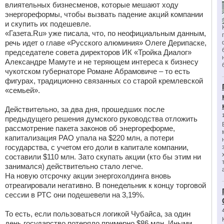
влиятельных бизнесменов, которые мешают ходу
энергореформы, чтобы вызвать падение акций компании
и скупить их подешевле.
«Газета.Ru» уже писала, что, по неофициальным данным,
речь идет о главе «Русского алюминия» Олеге Дерипаске,
председателе совета директоров ИК «Тройка Диалог»
Александре Мамуте и не теряющем интереса к бизнесу
чукотском губернаторе Романе Абрамовиче – то есть
фигурах, традиционно связанных со старой кремлевской
«семьей».
Действительно, за два дня, прошедших после
предыдущего решения думского руководства отложить
рассмотрение пакета законов об энергореформе,
капитализация РАО упала на $220 млн, а потери
государства, с учетом его доли в капитале компании,
составили $110 млн. Зато скупать акции (кто бы этим ни
занимался) действительно стало легче.
На новую отсрочку акции энергохолдинга вновь
отреагировали негативно. В понедельник к концу торговой
сессии в РТС они подешевели на 3,19%.
То есть, если пользоваться логикой Чубайса, за один
день государство потеряло примерно $86 млн. Иными