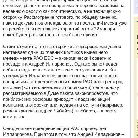
словами, рынок явно воспринимает перенос реформы на
весеннюю сессию как политическую, а не техническую
отсрочку. Рассмотрение готового, по общему мнению,
пакета документов откладывают за последний месяц уже
в третий раз, и нет никаких гарантий, что и 22 января
пакет будет рассмотрен, а тем более принят.
Стоит отметить, что на отсрочке энергореформы давно
настаивает один из главных критиков нынешнего
менеджмента РАО ЕЭС – экономический советник
президента Андрей Илларионов. Однако рынок ведет
себя отнюдь не в соответствии с его указаниями. Как
утверждает Илларионов, инвесторы настолько плохо
воспринимают предложенный самим РАО план реформ,
который (хотя и с немалыми поправками) лег в основу
рассматриваемого в Думе пакета законопроектов, что
приближение реформы приводит к падению акций
компании, а отсрочки или неудачи на ее пути (например,
резкая критика в адрес Чубайса), наоборот, – к росту
котировок.
Сегодняшнее поведение акций РАО опровергает
Илларионова. При этом в том, что Андрей Илларионов –