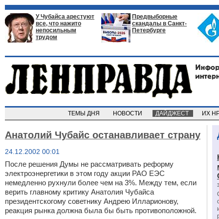
У Чубайса арестуют
Предвыборные
все, что нажито
скандалы в Санкт-
непосильным
Петербурге
трудом
ТЕМЫ ДНЯ
НОВОСТИ
ДАЙДЖЕСТ
ИХ Н
Анатолий Чубайс останавливает страну
24.12.2002 00:01
После решения Думы не рассматривать реформу
электроэнергетики в этом году акции РАО ЕЭС
немедленно рухнули более чем на 3%. Между тем, если
верить главному критику Анатолия Чубайса
президентскогому советнику Андрею Илларионову,
реакция рынка должна была бы быть противоположной.