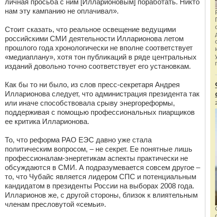
личная просьба с ним [Илларионовым] поработать. Никто
нам эту кампанию не оплачивал».
Стоит сказать, что реальное освещение ведущими
российскими СМИ деятельности Илларионова летом
прошлого года хронологически не вполне соответствует
«медиаплану», хотя тон публикаций в ряде центральных
изданий довольно точно соответствует его установкам.
Как бы то ни было, из слов пресс-секретаря Андрея
Илларионова следует, что администрация президента так
или иначе способствовала срыву энергореформы,
поддерживая с помощью профессиональных пиарщиков
ее критика Илларионова.
То, что реформа РАО ЕЭС давно уже стала
политическим вопросом, – не секрет. Ее понятные лишь
профессионалам-энергетикам аспекты практически не
обсуждаются в СМИ. А подразумевается совсем другое –
то, что Чубайс является лидером СПС и потенциальным
кандидатом в президенты России на выборах 2008 года.
Илларионов же, с другой стороны, близок к влиятельным
членам пресловутой «семьи».