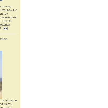
занному с
онтанка». По
 ранее
тся выпиской
, однако
мездная
я.
тказ
 предъявили
ельности,
м, что в