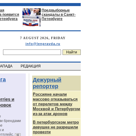
ая
Предвыборные
а появится
скандалы в Санкт-
етербурга
Петербурге
7 AUGUST 2026, FRIDAY
info@lenpravda.ru
ЗАПАДА
РЕДАКЦИЯ
га
Дежурный
репортер
Россияне начали
rries и
массово отказываться
от перелетов между
ровок
Москвой и Петербургом
из-за атак дронов
е
ми брендами
В петербургском метро
ье
девушке не разрешили
к и
провезти
етплейс.