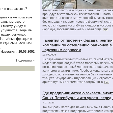
и и в парламенте?
Контурная пластика – одна из самых востребов
процедур в эстетической косметологии. С помо
щать - я же пока еще
филлеров на основе гиалуроновой кислоты мож
тральном округе.
без операции скорректировать форму губ, скул, 
носа, разгладить носогубные складки и носослё
 к моему уходу с
борозды, восстановить чёткий овал лица.
о улучшится, ведь мы
 наших регионах,
 Партийные фракции в
Гарантия от протечек фасада: рейтин
ои единомышленники,
компаний по остеклению балконов в
.
надежным сервисом
Известия , 10.06.2002
17.07.2026
В современных жилых комплексах Санкт-Петерб
|
|
Поделиться
модернизация лоджий стала массовым явлением
неквалифицированный монтаж часто оборачива
залитыми этажами ниже. Профессиональная за
холодного остекления на теплое без изменени
требует безупречной гидроизоляции и строгого
архитектурных регламентов застройщика.
Где предпринимателю заказать визит
Санкт-Петербурге и что учесть перед
4.07.2026
Как выбрать место для печати визиток в Санкт-
подготовить макет, подобрать материал и что п