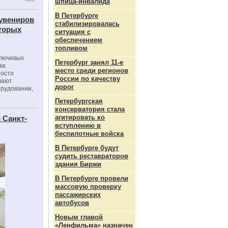
шпица‑инвалида
В Петербурге
сувениров
стабилизировалась
оторых
ситуация с
обеспечением
топливом
ключевых
Петербург занял 11-е
ка
место среди регионов
росто
России по качеству
вают
дорог
орудовании,
Петербургская
консерватория стала
агитировать ко
 Санкт-
вступлению в
беспилотные войска
В Петербурге будут
судить реставраторов
здания Биржи
В Петербурге провели
массовую проверку
пассажирских
автобусов
Новым главой
«Ленфильма» назначен