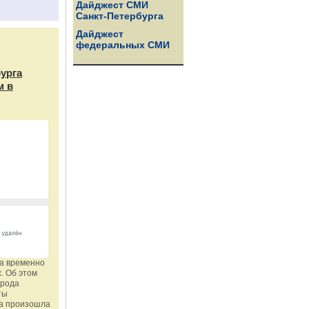
Дайджест СМИ
Санкт-Петербурга
Дайджест
федеральных СМИ
бурга
м в
га временно
. Об этом
орода
ты
ка произошла