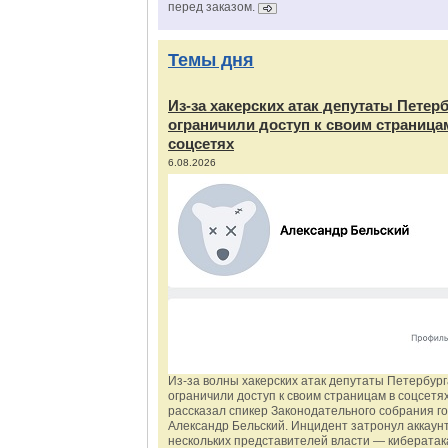
перед заказом.
Темы дня
Из‑за хакерских атак депутаты Петер
ограничили доступ к своим страница
соцсетях
6.08.2026
Из‑за волны хакерских атак депутаты Петербур
ограничили доступ к своим страницам в соцсетях
рассказал спикер Законодательного собрания г
Александр Бельский. Инцидент затронул аккаун
нескольких представителей власти — киберата