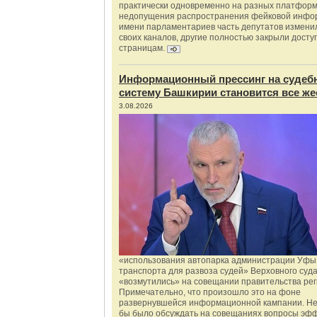
практически одновременно на разных платформ
недопущения распространения фейковой инфо
имени парламентариев часть депутатов измени
своих каналов, другие полностью закрыли доступ
страницам.
Информационный прессинг на судеб
систему Башкирии становится все же
3.08.2026
«использования автопарка администрации Уфы 
транспорта для развоза судей» Верховного суд
«возмутились» на совещании правительства рег
Примечательно, что произошло это на фоне
развернувшейся информационной кампании. Не
бы было обсуждать на совещаниях вопросы эф