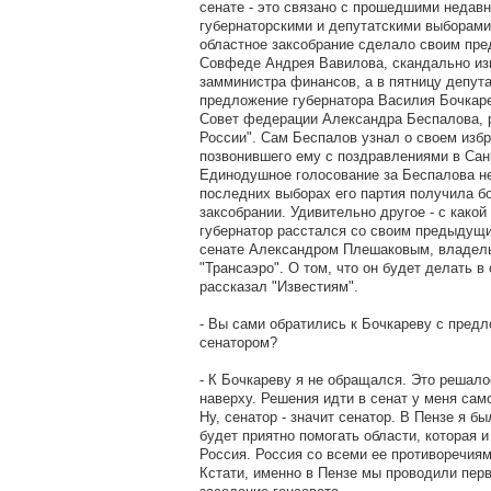
сенате - это связано с прошедшими недавн
губернаторскими и депутатскими выборами
областное заксобрание сделало своим пре
Совфеде Андрея Вавилова, скандально из
замминистра финансов, а в пятницу депут
предложение губернатора Василия Бочкаре
Совет федерации Александра Беспалова, 
России". Сам Беспалов узнал о своем избр
позвонившего ему с поздравлениями в Санк
Единодушное голосование за Беспалова н
последних выборах его партия получила б
заксобрании. Удивительно другое - с какой
губернатор расстался со своим предыдущ
сенате Александром Плешаковым, владел
"Трансаэро". О том, что он будет делать в
рассказал "Известиям".
- Вы сами обратились к Бочкареву с предл
сенатором?
- К Бочкареву я не обращался. Это решало
наверху. Решения идти в сенат у меня сам
Ну, сенатор - значит сенатор. В Пензе я бы
будет приятно помогать области, которая 
Россия. Россия со всеми ее противоречия
Кстати, именно в Пензе мы проводили пер