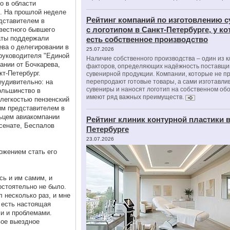
о в области
. На прошлой неделе
Рейтинг компаний по изготовлению 
дставителем в
с логотипом в Санкт-Петербурге, у к
вестного бывшего
аты поддержали
есть собственное производство
ва о делегировании в
25.07.2026
руководителя "Единой
Наличие собственного производства – один из 
ании от Бочкарева,
факторов, определяющих надёжность поставщи
т-Петербург.
сувенирной продукции. Компании, которые не п
еудивительно: на
перепродают готовые товары, а сами изготавли
сувениры и наносят логотип на собственном об
ольшинство в
имеют ряд важных преимуществ.
 легкостью пензенский
им представителем в
ьцем авиакомпании
Рейтинг клиник контурной пластики в
 сенате, Беспалов
Петербурге
23.07.2026
ожением стать его
сь и им самим, и
остоятельно не было.
л несколько раз, и мне
и есть настоящая
ми и проблемами.
вое выездное