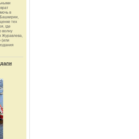
льными
зврат
омочь в
Башкирии,
ценке тех
я, где
ю волну
я Журавлева,
 (или
издания
тдали