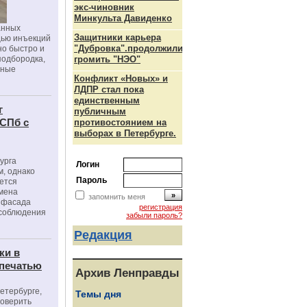
экс-чиновник
Минкульта Давиденко
анных
Защитники карьера
щью инъекций
"Дубровка".продолжили
но быстро и
подбородка,
громить "НЭО"
зные
Конфликт «Новых» и
ЛДПР стал пока
единственным
г
публичным
 СПб с
противостоянием на
выборах в Петербурге.
урга
Логин
, однако
Пароль
ется
мена
запомнить меня
я фасада
регистрация
 соблюдения
забыли пароль?
Редакция
ки в
 печатью
Архив Ленправды
Петербурге,
Темы дня
роверить