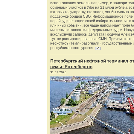
использования земель, например, с подозрите
обменами участков в Уфе на 21 млрд рублей, во
которых государству, кто знает, мог бы сильно п
поддержке бойцов СВО. Информационное поле 
порой, удивляющее своей избирательностью в о
или иных событий, все чаще напоминает поле бо
мишенью становятся федеральные судьи. Нову
всколыхнули запросы депутата Госдумы Алексе
тут же растиражированные СМИ. Причем охотно
неохотно?) тему «разогнали» государственные 
республиканского уровня.
Петербургский нефтяной терминал о
семье Ротенбергов
31.07.2026