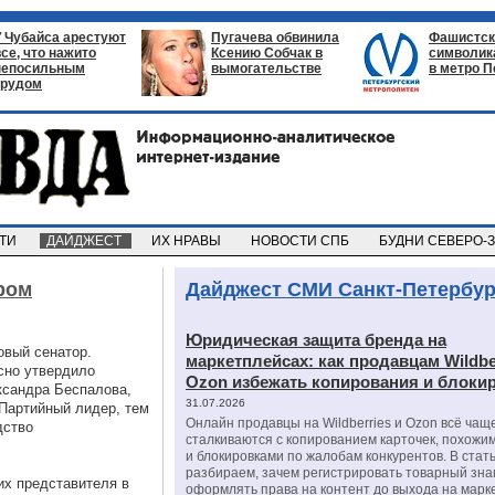
У Чубайса арестуют
Пугачева обвинила
Фашистск
все, что нажито
Ксению Собчак в
символик
непосильным
вымогательстве
в метро П
трудом
СТИ
ДАЙДЖЕСТ
ИХ НРАВЫ
НОВОСТИ СПБ
БУДНИ СЕВЕРО-
ром
Дайджест СМИ Санкт-Петербур
Юридическая защита бренда на
овый сенатор.
маркетплейсах: как продавцам Wildbe
сно утвердило
Ozon избежать копирования и блоки
ксандра Беспалова,
31.07.2026
 Партийный лидер, тем
Онлайн продавцы на Wildberries и Ozon всё чащ
дство
сталкиваются с копированием карточек, похожи
и блокировками по жалобам конкурентов. В стат
разбираем, зачем регистрировать товарный зна
их представителя в
оформлять права на контент до выхода на марк