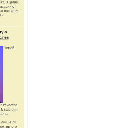
ах. В целях
рмации от
ла названия
 к
ную
стче
Темой
в качестве
а Башкирии
иона.
 лучше ли
фективного