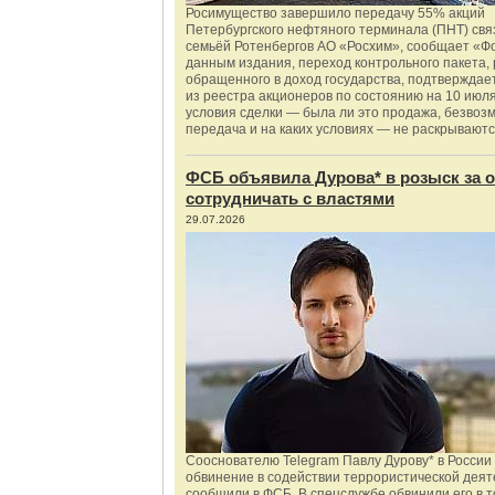
Росимущество завершило передачу 55% акций
Петербургского нефтяного терминала (ПНТ) свя
семьёй Ротенбергов АО «Росхим», сообщает «Ф
данным издания, переход контрольного пакета,
обращенного в доход государства, подтверждае
из реестра акционеров по состоянию на 10 июля
условия сделки — была ли это продажа, безвоз
передача и на каких условиях — не раскрываютс
ФСБ объявила Дурова* в розыск за о
сотрудничать с властями
29.07.2026
Сооснователю Telegram Павлу Дурову* в России
обвинение в содействии террористической деят
сообщили в ФСБ. В спецслужбе обвинили его в то