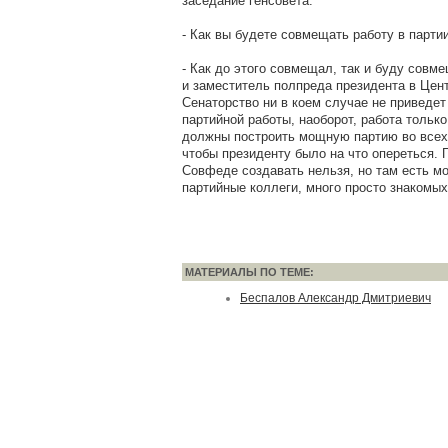
заседание генсовета.
- Как вы будете совмещать работу в парти
- Как до этого совмещал, так и буду совме
и заместитель полпреда президента в Цен
Сенаторство ни в коем случае не приведет
партийной работы, наоборот, работа тольк
должны построить мощную партию во всех
чтобы президенту было на что опереться.
Совфеде создавать нельзя, но там есть м
партийные коллеги, много просто знакомых
МАТЕРИАЛЫ ПО ТЕМЕ:
Беспалов Александр Дмитриевич