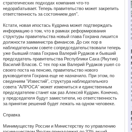
стратегических подходах компания что-то
недорабатывает. Теперь правительство может закрепить
ответственность за состоянием дел".
Кстати, новая ипостась Кудрина может подтверждать
информацию о том, что в рамках реформирования
структуры правительства новый глава Гохрана лишится
должности замминистра финансов. До сих пор в
наблюдательном совете сопредседательствовали теперь
уже бывший глава Гохрана Валерий Рудаков и бывший
председатель правительства Республики Саха (Якутия)
Василий Власов. С тех пор как Валерий Рудаков ушел со
своего поста на пенсию, правительство нового
руководителя Гохрана еще не назначило. При этом, по
сведениям "Известий", структура наблюдательного
совета "АЛРОСА" может измениться и единственным
председателем станет как раз Алексей Кудрин. Конечно,
у председателя будут заместители, но ответственность
за принятие решений будет лежать на одном человеке.
Справка
Минимуществу России и Министерству по управлению
госимуществом Якутии принадлежит по 32% акций