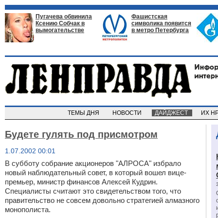
Пугачева обвинила
Фашистская
Ксению Собчак в
символика появится
вымогательстве
в метро Петербурга
ТЕМЫ ДНЯ
НОВОСТИ
ДАЙДЖЕСТ
ИХ Н
Будете гулять под присмотром
1.07.2002 00:01
В субботу собрание акционеров "АЛРОСА" избрало
новый наблюдательный совет, в который вошел вице-
премьер, министр финансов Алексей Кудрин.
Специалисты считают это свидетельством того, что
правительство не совсем довольно стратегией алмазного
монополиста.