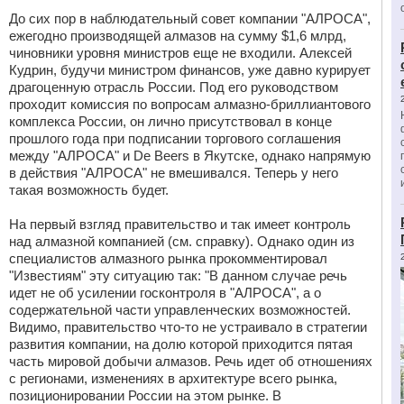
До сих пор в наблюдательный совет компании "АЛРОСА",
ежегодно производящей алмазов на сумму $1,6 млрд,
чиновники уровня министров еще не входили. Алексей
Кудрин, будучи министром финансов, уже давно курирует
драгоценную отрасль России. Под его руководством
проходит комиссия по вопросам алмазно-бриллиантового
комплекса России, он лично присутствовал в конце
прошлого года при подписании торгового соглашения
между "АЛРОСА" и De Beers в Якутске, однако напрямую
в действия "АЛРОСА" не вмешивался. Теперь у него
такая возможность будет.
На первый взгляд правительство и так имеет контроль
над алмазной компанией (см. справку). Однако один из
специалистов алмазного рынка прокомментировал
"Известиям" эту ситуацию так: "В данном случае речь
идет не об усилении госконтроля в "АЛРОСА", а о
содержательной части управленческих возможностей.
Видимо, правительство что-то не устраивало в стратегии
развития компании, на долю которой приходится пятая
часть мировой добычи алмазов. Речь идет об отношениях
с регионами, изменениях в архитектуре всего рынка,
позиционировании России на этом рынке. В