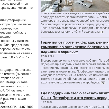
пасет: другой член
ера журналистов, что
Контурная пластика – одна из самых востребов
процедур в эстетической косметологии. С помо
ытий утверждение
филлеров на основе гиалуроновой кислоты мож
рнатора прошло легко
без операции скорректировать форму губ, скул, 
носа, разгладить носогубные складки и носослё
идатуру и.о.
борозды, восстановить чёткий овал лица.
ольевич сейчас в
прошлое
 поскольку никаких
Гарантия от протечек фасада: рейтин
ло. Она предложила
компаний по остеклению балконов в
просы, если их что-
надежным сервисом
прашивать не стали и
17.07.2026
ав: 38 - "за" и 7 -
В современных жилых комплексах Санкт-Петерб
модернизация лоджий стала массовым явлением
неквалифицированный монтаж часто оборачива
агодарил их и сказал:
залитыми этажами ниже. Профессиональная за
ли вместе (имеется в
холодного остекления на теплое без изменени
нтариев за себя
требует безупречной гидроизоляции и строгого
ил". Выйдя из зала,
архитектурных регламентов застройщика.
 журналистам, что
зой: "Я научился
Где предпринимателю заказать визит
атов и понимать их.
Санкт-Петербурге и что учесть перед
й раз, меня мало
ами".
4.07.2026
естия-СПб , 4.07.2002
Как выбрать место для печати визиток в Санкт-