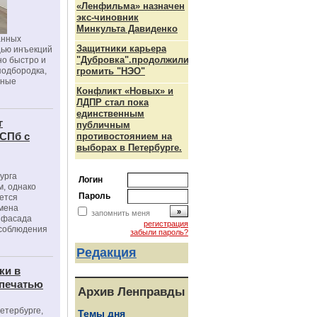
«Ленфильма» назначен
экс-чиновник
Минкульта Давиденко
анных
Защитники карьера
щью инъекций
"Дубровка".продолжили
но быстро и
подбородка,
громить "НЭО"
зные
Конфликт «Новых» и
ЛДПР стал пока
единственным
г
публичным
 СПб с
противостоянием на
выборах в Петербурге.
урга
Логин
, однако
Пароль
ется
мена
запомнить меня
я фасада
регистрация
 соблюдения
забыли пароль?
Редакция
ки в
 печатью
Архив Ленправды
Петербурге,
Темы дня