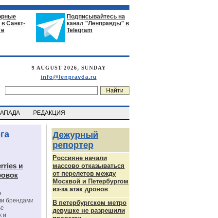
орные
Подписывайтесь на
в Санкт-
канал "Ленправды" в
ге
Telegram
9 AUGUST 2026, SUNDAY
info@lenpravda.ru
ЗАПАДА
РЕДАКЦИЯ
га
Дежурный
репортер
Россияне начали
rries и
массово отказываться
от перелетов между
ровок
Москвой и Петербургом
из-за атак дронов
е
ми брендами
В петербургском метро
ье
девушке не разрешили
к и