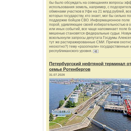
бы было обсуждать на совещаниях вопросы эф
использования земель, например, с подозрите
обменами участков в Уфе на 21 млрд рублей, во
которых государству, кто знает, мог бы сильно п
поддержке бойцов СВО. Информационное поле 
порой, удивляющее своей избирательностью в о
или иных событий, все чаще напоминает поле бо
мишенью становятся федеральные судьи. Нову
всколыхнули запросы депутата Госдумы Алексе
тут же растиражированные СМИ. Причем охотно
неохотно?) тему «разогнали» государственные 
республиканского уровня.
Петербургский нефтяной терминал о
семье Ротенбергов
31.07.2026