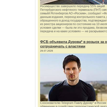
Росимущество завершило передачу 55% акций
Петербургского нефтяного терминала (ПНТ) свя
семьёй Ротенбергов АО «Росхим», сообщает «Ф
данным издания, переход контрольного пакета,
обращенного в доход государства, подтверждае
из реестра акционеров по состоянию на 10 июля
условия сделки — была ли это продажа, безвоз
передача и на каких условиях — не раскрываютс
ФСБ объявила Дурова* в розыск за о
сотрудничать с властями
29.07.2026
Сооснователю Telegram Павлу Дурову* в России
обвинение в содействии террористической деят