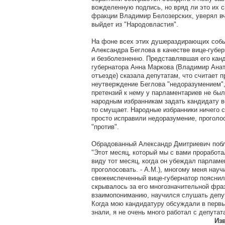
вожделенную подпись, но вряд ли это их с
фракции Владимир Белозерских, уверял вч
выйдет из "Народовластия".
На фоне всех этих душераздирающих соб
Александра Беглова в качестве вице-губе
и безболезненно. Представлявшая его канд
губернатора Анна Маркова (Владимир Анат
отъезде) сказала депутатам, что считает 
неутверждение Беглова "недоразумением",
претензий к нему у парламентариев не бы
народным избранникам задать кандидату во
то смущает. Народные избранники ничего с
просто исправили недоразумение, проголосов
"против".
Обрадованный Александр Дмитриевич побл
"Этот месяц, который мы с вами проработа
виду тот месяц, когда он убеждал парламе
проголосовать. - A.M.), многому меня науч
свежеиспеченный вице-губернатор пояснил
скрывалось за его многозначительной фра
взаимопониманию, научился слушать депут
Когда мою кандидатуру обсуждали в первы
знали, я не очень много работал с депутат
Изв