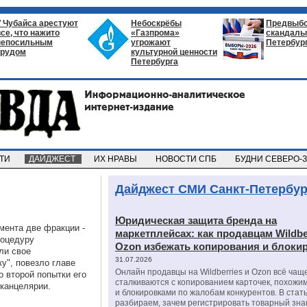
У Чубайса арестуют
Небоскрёбы
Предвыб
все, что нажито
«Газпрома»
скандалы 
непосильным
угрожают
Петербур
трудом
культурной ценности
Петербурга
СТИ
ДАЙДЖЕСТ
ИХ НРАВЫ
НОВОСТИ СПБ
БУДНИ СЕВЕРО-
Дайджест СМИ Санкт-Петербур
Юридическая защита бренда на
мента две фракции -
маркетплейсах: как продавцам Wildbe
роцедуру
Ozon избежать копирования и блоки
ли свое
31.07.2026
у", повезло главе
Онлайн продавцы на Wildberries и Ozon всё чащ
о второй попытки его
сталкиваются с копированием карточек, похожи
 канцелярии.
и блокировками по жалобам конкурентов. В стат
разбираем, зачем регистрировать товарный зна