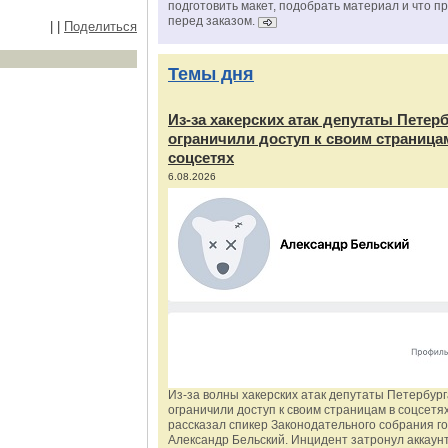
подготовить макет, подобрать материал и что п
перед заказом.
|
|
Поделиться
Темы дня
Из‑за хакерских атак депутаты Петер
ограничили доступ к своим страница
соцсетях
6.08.2026
Из‑за волны хакерских атак депутаты Петербур
ограничили доступ к своим страницам в соцсетях
рассказал спикер Законодательного собрания г
Александр Бельский. Инцидент затронул аккаун