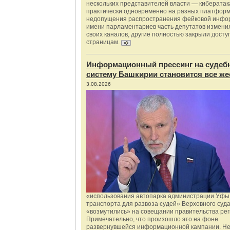
нескольких представителей власти — киберата
практически одновременно на разных платформ
недопущения распространения фейковой инфо
имени парламентариев часть депутатов измени
своих каналов, другие полностью закрыли доступ
страницам.
Информационный прессинг на судеб
систему Башкирии становится все же
3.08.2026
«использования автопарка администрации Уфы 
транспорта для развоза судей» Верховного суд
«возмутились» на совещании правительства рег
Примечательно, что произошло это на фоне
развернувшейся информационной кампании. Не