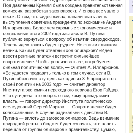
Под давлением Кремля была создана правительственная
комиссия, разработан законопроект. И снова все ушло в
песок. О том, что «идея жива», давали знать лишь
выступления советника президента по экономике Андрея
Илларионова. Более чем скромные экономические и
социальные итоги 2002 года заставили В. Путина
публично вернуться к вопросу об изъятии сверхдоходов.
Теперь идею топить будет труднее. Но ставки слишком
велики. Каким будет ответный ход олигархов? «Идея
ввести рентные платежи встретит сильнейшее
сопротивление. Чтобы реализовать ее, потребуется
сильная политическая воля», — считает А. Илларионов.
«Ее удастся продавить только в том случае, если В.
Путин обозначит эту цель как один из 3–5 приоритетов
своей политики на 2003 год», — считает директор
Института экономики переходного периода Егор Гайдар.
«По сути дела, это вопрос о том, кому принадлежит
власть, — говорит директор Института политических
исследований Сергей Марков. — Сопротивление будет
колоссальным. В случае радикальных действий В.
Путина — вплоть до заговора олигархов. Ведь взимание
природной ренты в бюджет будет означать, что власть
перешла от группы олигархов к правительству. Думаю,