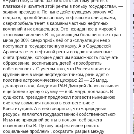
«Нужно безусловно разработать систему рентных
платежей и изъятия этой ренты в пользу государства», —
заявил президент. По ныне действующему закону «О
недрах», пролоббированному нефтяными олигархами,
сверхприбыль течет в карманы частных нефтяных
компаний и их владельцев. Это невиданное в мировой
экономике явление. В подавляющем большинстве стран
мира до 90% сверхприбылей от эксплуатации недр
поступает в государственную казну. А в Саудовской
Аравии за счет нефтяной ренты создаются именные
счета граждан, которые дают им возможность получать
образование, воспитывать детей и приобретать
собственность. С учетом того, что Россия является
крупнейшим в мире нефтедобытчиком, речь идет о
поистине астрономических цифрах: 20 — 25 млрд.
долларов в год. Академик РАН Дмитрий Львов называет
еще более крупную сумму — в 60 млрд. долларов. В
сущности, президент предложил привести нынешнюю
систему взимания налогов в соответствие с
Конституцией. А в ней говорится, что «природные
ресурсы являются государственной собственностью».
Изъятие природной ренты в пользу госбюджета
позволило бы В. Путину эффективнее решать
социальные проблемы, сократить разрыв между