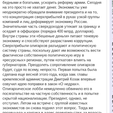
бедными и богатыми, ускорить реформу армии. Сегодня
на это просто не хватает денег. Экономисты уже
неоднократно обращали внимание президента и на то,
что концентрация сверхприбылей в руках узкой группы
компаний и лиц деформирует экономику России.
Значительная часть сверхдоходов утекает за границу и
оседает в оффшорах (порядка 400 млрд. долларов).
Внутри страны эти «бешеные деньги» питают теневую
экономику и способствуют разрастанию коррупции.
Сверхприбыли олигархов разъедают и политическую
систему страны, поскольку дают им возможность вести
фактически собственную политическую игру в
«ресурсных» регионах, путем «откатов» влиять на
губернаторов. Преодолеть сопротивление олигархов
будет, судя по всему, непросто. Первая попытка была
сделана еще весной этого года, когда зам. главы
кремлевской администрации Дмитрий Козак впервые
озвучил идею поправки в закон «О недрах».
Олигархическое лобби немедленно обвинило его в
посягательстве на частную собственность и в попытке
скрытой национализации. Президент, однако, не
отступил. Летом на встрече с группой известных
экономистов он снова поднял этот вопрос. Тогда же
прозвучала и критика в адрес правительства: за вялость.