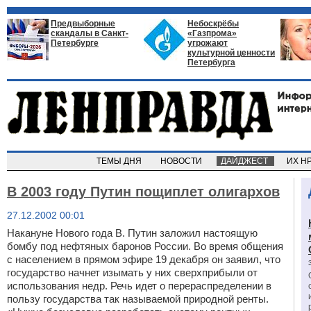
Предвыборные
Небоскрёбы
скандалы в Санкт-
«Газпрома»
Петербурге
угрожают
культурной ценности
Петербурга
ТЕМЫ ДНЯ
НОВОСТИ
ДАЙДЖЕСТ
ИХ Н
В 2003 году Путин пощиплет олигархов
27.12.2002 00:01
Накануне Нового года В. Путин заложил настоящую
бомбу под нефтяных баронов России. Во время общения
с населением в прямом эфире 19 декабря он заявил, что
государство начнет изымать у них сверхприбыли от
использования недр. Речь идет о перераспределении в
пользу государства так называемой природной ренты.