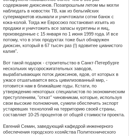
содержание диоксинов. Позапрошлым летом мы могли
наблюдать в новостях ТВ, как из бельгийских
супермаркетов изымали и уничтожали сотни банок с
кока-колой. Тогда же Евросоюз постановил изъять из
продажи и уничтожить все запасы курятины и яиц,
произведенные с 15 января по 1 июня 1999 года. И все
потому, что в этих продуктах тоже был обнаружен
диоксин, который в 67 тысяч раз (!) ядовитее цианистого
калия".
Вот такой подарок - строительство в Санкт-Петербурге
нескольких мусоросжигательных заводов,
вырабатывающих поток диоксинов, ядов, от которых в
ужасе отшатывается весь цивилизованный мир, -
готовится нам в ближайшие годы. Кстати, по
утверждению некоторых специалистов по экономическим
преступлениям, "откат" чиновникам, которые, используя
свои высокие полномочия, сумели обеспечить экспорт
устаревших технологий на территорию своей страны,
составляет 10-25 процентов от общей стоимости проекта.
Евгений Семин, заведующий кафедрой инженерного
обеспечения городского хозяйства Политехнического