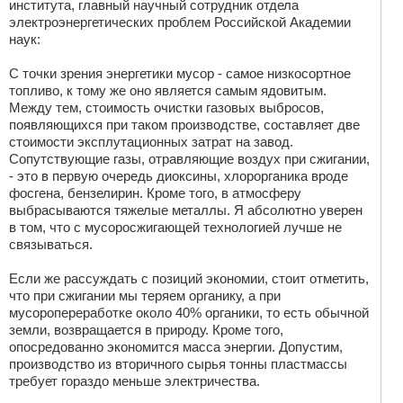
института, главный научный сотрудник отдела
электроэнергетических проблем Российской Академии
наук:
С точки зрения энергетики мусор - самое низкосортное
топливо, к тому же оно является самым ядовитым.
Между тем, стоимость очистки газовых выбросов,
появляющихся при таком производстве, составляет две
стоимости эксплутационных затрат на завод.
Сопутствующие газы, отравляющие воздух при сжигании,
- это в первую очередь диоксины, хлорорганика вроде
фосгена, бензелирин. Кроме того, в атмосферу
выбрасываются тяжелые металлы. Я абсолютно уверен
в том, что с мусоросжигающей технологией лучше не
связываться.
Если же рассуждать с позиций экономии, стоит отметить,
что при сжигании мы теряем органику, а при
мусоропереработке около 40% органики, то есть обычной
земли, возвращается в природу. Кроме того,
опосредованно экономится масса энергии. Допустим,
производство из вторичного сырья тонны пластмассы
требует гораздо меньше электричества.