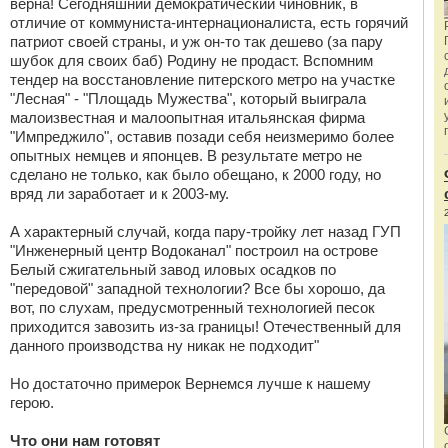
верна! Сегодняшний демократический чиновник, в
отличие от коммуниста-интернационалиста, есть горячий
патриот своей страны, и уж он-то так дешево (за пару
шубок для своих баб) Родину не продаст. Вспомним
тендер на восстановление питерского метро на участке
"Лесная" - "Площадь Мужества", который выиграла
малоизвестная и малоопытная итальянская фирма
"Импреджило", оставив позади себя неизмеримо более
опытных немцев и японцев. В результате метро не
сделано не только, как было обещано, к 2000 году, но
вряд ли заработает и к 2003-му.
А характерный случай, когда пару-тройку лет назад ГУП
"Инженерный центр Водоканал" построил на острове
Белый сжигательный завод иловых осадков по
"передовой" западной технологии? Все бы хорошо, да
вот, по слухам, предусмотренный технологией песок
приходится завозить из-за границы! Отечественный для
данного производства ну никак не подходит"
Но достаточно примерок Вернемся лучше к нашему
герою.
Что они нам готовят