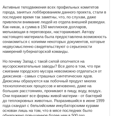
Активные телодвижения всех профильных комитетов
города, занятых лоббированием данного проекта, стали в
последнее время так заметны, что, по слухам, даже
привлекли внимание людей из отдела внешней разведки.
Как-никак, а сумма в 150 миллионов долларов,
мелькающая в переговорах, настораживает. Автору
настоящего материала была предоставлена возможность
ознакомиться с копиями некоторых документов, которые
недвусмысленно свидетельствуют о серьезности
намерений губернаторской команды.
Но почему Запад с такой силой ополчился на
мусоросжигательные заводы? Все дело в том, что при
сжигании городского мусора невозможно отделаться от
диоксинов - самых страшных синтетических ядов.
Диоксины образуются как побочный продукт многих
технологических процессов и мгновенно, даже на
больших расстояниях, проникают в пищу, воду, воздух.
Они поражают все формы живой материи - от бактерий
до теплокровных животных. Разразившийся в июне 1999
года скандал с бельгийскими инкубаторскими курами
основан лишь на том, что в мясе последних было
обнаружено повышенное более чем в 500 раз