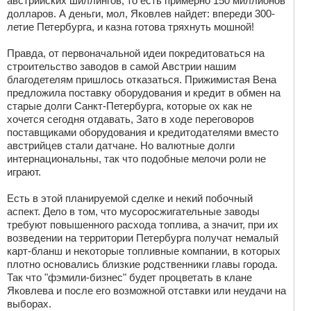
австрийских шиллингов, то есть примерно 150 миллионов
долларов. А деньги, мол, Яковлев найдет: впереди 300-
летие Петербурга, и казна готова тряхнуть мошной!
Правда, от первоначальной идеи покредитоваться на
строительство заводов в самой Австрии нашим
благодетелям пришлось отказаться. Прижимистая Вена
предложила поставку оборудования и кредит в обмен на
старые долги Санкт-Петербурга, которые ох как не
хочется сегодня отдавать, Зато в ходе переговоров
поставщиками оборудования и кредитодателями вместо
австрийцев стали датчане. Но валютные долги
интернациональны, так что подобные мелочи роли не
играют.
Есть в этой планируемой сделке и некий побочный
аспект. Дело в том, что мусоросжигательные заводы
требуют повышенного расхода топлива, а значит, при их
возведении на территории Петербурга получат немалый
карт-бланш и некоторые топливные компании, в которых
плотно основались близкие родственники главы города.
Так что "фэмили-бизнес" будет процветать в клане
Яковлева и после его возможной отставки или неудачи на
выборах.