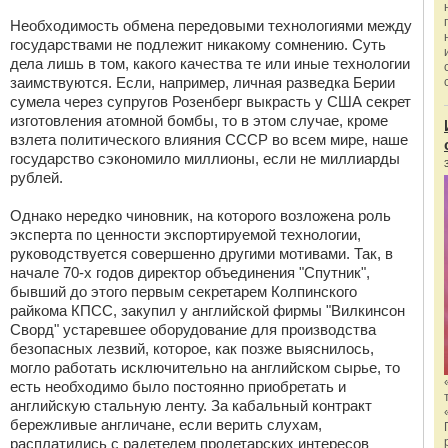
Необходимость обмена передовыми технологиями между
государствами не подлежит никакому сомнению. Суть
дела лишь в том, какого качества те или иные технологии
заимствуются. Если, например, личная разведка Берии
сумела через супругов Розенберг выкрасть у США секрет
изготовления атомной бомбы, то в этом случае, кроме
взлета политического влияния СССР во всем мире, наше
государство сэкономило миллионы, если не миллиарды
рублей.
Однако нередко чиновник, на которого возложена роль
эксперта по ценности экспортируемой технологии,
руководствуется совершенно другими мотивами. Так, в
начале 70-х годов директор объединения "Спутник",
бывший до этого первым секретарем Колпинского
райкома КПСС, закупил у английской фирмы "Вилкинсон
Сворд" устаревшее оборудование для производства
безопасных лезвий, которое, как позже выяснилось,
могло работать исключительно на английском сырье, то
есть необходимо было постоянно приобретать и
английскую стальную ленту. За кабальный контракт
бережливые англичане, если верить слухам,
расплатились с радетелем пролетарских интересов