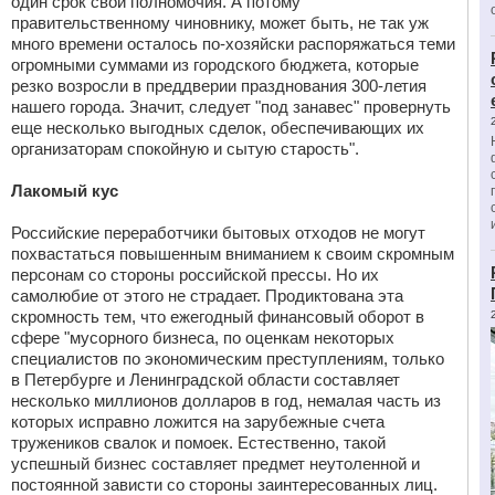
один срок свои полномочия. А потому
правительственному чиновнику, может быть, не так уж
много времени осталось по-хозяйски распоряжаться теми
огромными суммами из городского бюджета, которые
резко возросли в преддверии празднования 300-летия
нашего города. Значит, следует "под занавес" провернуть
еще несколько выгодных сделок, обеспечивающих их
организаторам спокойную и сытую старость".
Лакомый кус
Российские переработчики бытовых отходов не могут
похвастаться повышенным вниманием к своим скромным
персонам со стороны российской прессы. Но их
самолюбие от этого не страдает. Продиктована эта
скромность тем, что ежегодный финансовый оборот в
сфере "мусорного бизнеса, по оценкам некоторых
специалистов по экономическим преступлениям, только
в Петербурге и Ленинградской области составляет
несколько миллионов долларов в год, немалая часть из
которых исправно ложится на зарубежные счета
тружеников свалок и помоек. Естественно, такой
успешный бизнес составляет предмет неутоленной и
постоянной зависти со стороны заинтересованных лиц.