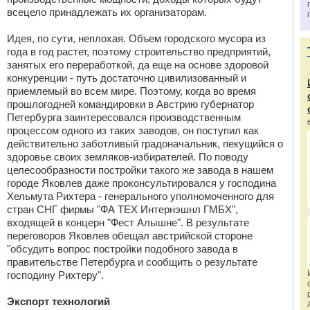
всецело принадлежать их организаторам.
Идея, по сути, неплохая. Объем городского мусора из
года в год растет, поэтому строительство предприятий,
занятых его переработкой, да еще на основе здоровой
конкуренции - путь достаточно цивилизованный и
приемлемый во всем мире. Поэтому, когда во время
прошлогодней командировки в Австрию губернатор
Петербурга заинтересовался производственным
процессом одного из таких заводов, он поступил как
действительно заботливый градоначальник, пекущийся о
здоровье своих земляков-избирателей. По поводу
целесообразности постройки такого же завода в нашем
городе Яковлев даже проконсультировался у господина
Хельмута Рихтера - генерального уполномоченного для
стран СНГ фирмы "ФА ТЕХ Интернэшнл ГМБХ",
входящей в концерн "Фест Алышне". В результате
переговоров Яковлев обещал австрийской стороне
"обсудить вопрос постройки подобного завода в
правительстве Петербурга и сообщить о результате
господину Рихтеру".
Экспорт технологий