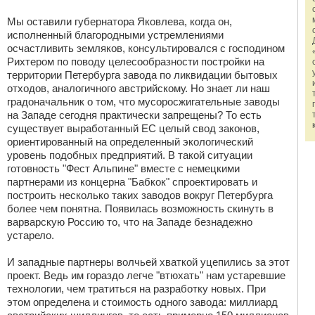
Мы оставили губернатора Яковлева, когда он,
исполненный благородными устремлениями
осчастливить земляков, консультировался с господином
Рихтером по поводу целесообразности постройки на
территории Петербурга завода по ликвидации бытовых
отходов, аналогичного австрийскому. Но знает ли наш
градоначальник о том, что мусоросжигательные заводы
на Западе сегодня практически запрещены? То есть
существует выработанный ЕС целый свод законов,
ориентированный на определенный экологический
уровень подобных предприятий. В такой ситуации
готовность "Фест Альпине" вместе с немецкими
партнерами из концерна "Бабкок" спроектировать и
построить несколько таких заводов вокруг Петербурга
более чем понятна. Появилась возможность скинуть в
варварскую Россию то, что на Западе безнадежно
устарело.
И западные партнеры волчьей хваткой уцепились за этот
проект. Ведь им гораздо легче "втюхать" нам устаревшие
технологии, чем тратиться на разработку новых. При
этом определена и стоимость одного завода: миллиард