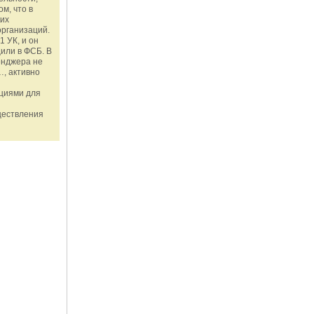
м, что в
ких
организаций.
1 УК, и он
или в ФСБ. В
енджера не
, активно
ациями для
ществления