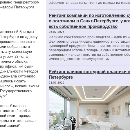
ировано гендиректором
оформлять права на контент до выхода на марк
рнаторы Петербурга
Рейтинг компаний по изготовлению 
с логотипом в Санкт-Петербурге, у к
есть собственное производство
едственной бригады
25.07.2026
Петербурге по адресу
Наличие собственного производства – один из 
еревались провести
факторов, определяющих надёжность поставщи
сувенирной продукции. Компании, которые не п
вили собранным в
перепродают готовые товары, а сами изготавли
ть эту маленькую
сувениры и наносят логотип на собственном об
 утром 27-го, а
имеют ряд важных преимуществ.
уточного обыска,
 из офиса, им были
адикальности методов
Рейтинг клиник контурной пластики в
выдержала суточного
Петербурге
ришлось искать
23.07.2026
снилось, искали якобы
 Государственного
ург".
щено Уголовно-
ставляют "особые
вой визит, правда,
ирмы в итоге назвал
ной акцией".