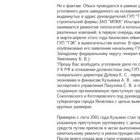
Но к фактам. Обыск проводился в рамках 
уголовного дела заведенного на основании
выдвинутых в адрес руководителей ГУП "Т
строительной фирмы ЗАО "МПКК" Ильгара
занимается ремонтом теплосетей и котель
различных компаний, в первую очередь ка
в марте-апреле этого года бизнесмен обви
ГУП "ТЭК" в вымогательстве взятки. В пре
опубликовано его заявление начальнику Г
Западному федеральному округу генерал-
Уемлянину Б. В.):
"Прошу Вас возбудить уголовное дело по ст. 
У К РФ в отношении должностных лиц ГУП 
генерального директора Дубова К. С., перв
экономике и финансам Кузьмина А. В., нач
экспертного управления Пазухина С. В. и 
созданную организованную преступную гр
Соколовского и Котляровского под руково
губернатора города Яковлева с целью вымо
крупных размерах.
Примерно с лета 2001 года Кузьмин стал п
указанную преступную группировку с цел
средств путем приписок в актах выполненн
капитальному ремонту и реконструкции объ
После моего отказа мне стали угрожать с