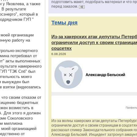
подготовить макет, подобрать материал и что п
 у Яковлева, а также
перед заказом.
 В результате
сэнерго", который в
одрядчиком ГУП "
Темы дня
 моей организации
Из‑за хакерских атак депутаты Петер
енную работу на
ограничили доступ к своим страница
соцсетях
трольно-экспертного
6.08.2026
ьмина потребовал от
яет" акты выполненных
езультате намеренного
 ГУП "ТЭК Спб" был
ятельность моего
 я вынужден был
е взятки (видеозапись
 что своим отказом от
о хищению бюджетных
лжен возместить в
. Для этого я должен
рме Соколовского
Из‑за волны хакерских атак депутаты Петербур
ри миллиона
ограничили доступ к своим страницам в соцсетях
 моей организацией
рассказал спикер Законодательного собрания г
редственно от
Александр Бельский. Инцидент затронул аккаун