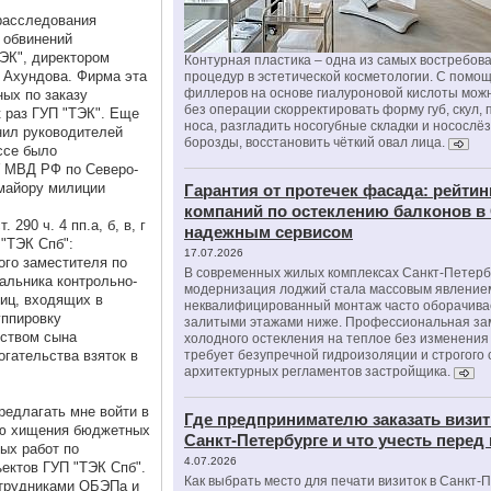
расследования
 обвинений
ЭК", директором
Контурная пластика – одна из самых востребов
 Ахундова. Фирма эта
процедур в эстетической косметологии. С помо
филлеров на основе гиалуроновой кислоты мож
ных по заказу
без операции скорректировать форму губ, скул, 
к раз ГУП "ТЭК". Еще
носа, разгладить носогубные складки и носослё
нил руководителей
борозды, восстановить чёткий овал лица.
ссе было
У МВД РФ по Северо-
майору милиции
Гарантия от протечек фасада: рейтин
компаний по остеклению балконов в
290 ч. 4 пп.а, б, в, г
надежным сервисом
"ТЭК Спб":
17.07.2026
ого заместителя по
В современных жилых комплексах Санкт-Петерб
альника контрольно-
модернизация лоджий стала массовым явлением
лиц, входящих в
неквалифицированный монтаж часто оборачива
уппировку
залитыми этажами ниже. Профессиональная за
дством сына
холодного остекления на теплое без изменени
гательства взяток в
требует безупречной гидроизоляции и строгого
архитектурных регламентов застройщика.
редлагать мне войти в
Где предпринимателю заказать визит
ью хищения бюджетных
Санкт-Петербурге и что учесть перед
ых работ по
4.07.2026
ектов ГУП "ТЭК Спб".
Как выбрать место для печати визиток в Санкт-
отрудниками ОБЭПа и