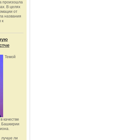
ка произошла
ах. В целях
рмации от
ла названия
 к
ную
стче
Темой
в качестве
а Башкирии
иона.
 лучше ли