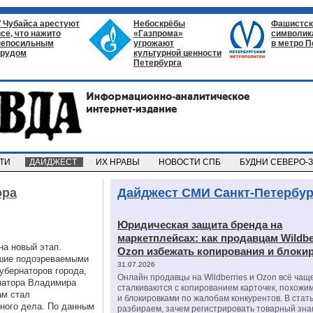
У Чубайса арестуют
Небоскрёбы
Фашистск
все, что нажито
«Газпрома»
символик
непосильным
угрожают
в метро П
трудом
культурной ценности
Петербурга
СТИ
ДАЙДЖЕСТ
ИХ НРАВЫ
НОВОСТИ СПБ
БУДНИ СЕВЕРО-
ора
Дайджест СМИ Санкт-Петербур
Юридическая защита бренда на
маркетплейсах: как продавцам Wildbe
на новый этап.
Ozon избежать копирования и блоки
вшие подозреваемыми
31.07.2026
убернаторов города,
Онлайн продавцы на Wildberries и Ozon всё чащ
натора Владимира
сталкиваются с копированием карточек, похожи
ам стал
и блокировками по жалобам конкурентов. В стат
ного дела. По данным
разбираем, зачем регистрировать товарный зна