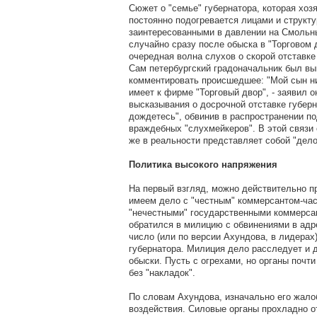
Сюжет о "семье" губернатора, которая хоз
постоянно подогревается лицами и структу
заинтересованными в давлении на Смольны
случайно сразу после обыска в "Торговом
очередная волна слухов о скорой отставк
Сам петербургский градоначальник был в
комментировать происшедшее: "Мой сын ни
имеет к фирме "Торговый двор", - заявил о
высказывания о досрочной отставке губерн
дождетесь", обвинив в распространении п
враждебных "слухмейкеров". В этой связи 
же в реальности представляет собой "дело
Политика высокого напряжения
На первый взгляд, можно действительно п
имеем дело с "честным" коммерсантом-час
"нечестными" государственными коммерса
обратился в милицию с обвинениями в адре
число (или по версии Ахундова, в лидерах
губернатора. Милиция дело расследует и д
обыски. Пусть с огрехами, но органы почти
без "накладок".
По словам Ахундова, изначально его жало
воздействия. Силовые органы прохладно о