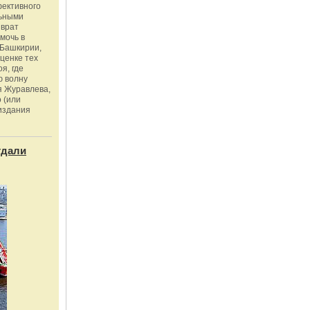
фективного
льными
зврат
омочь в
Башкирии,
ценке тех
я, где
ю волну
я Журавлева,
 (или
издания
тдали