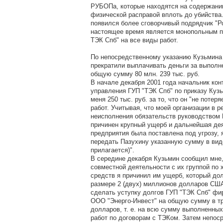
РУБОПа, которые находятся на содержании
физической расправой вплоть до убийства.
появился более сговорчивый подрядчик "Ро
настоящее время является монопольным п
ТЭК Спб" на все виды работ.
По непосредственному указанию Кузьмина
прекратили выплачивать деньги за выполн
общую сумму 80 млн. 239 тыс. руб.
В начале декабря 2001 года начальник кон
управления ГУП "ТЭК Спб" по приказу Куз
меня 250 тыс. руб. за то, что он "не потер
работ. Учитывая, что моей организации в р
неисполнения обязательств руководством
причинен крупный ущерб и дальнейшая де
предприятия была поставлена под угрозу,
передать Пазухину указанную сумму в вид
прилагается)".
В середине декабря Кузьмин сообщил мне,
совместной деятельности с их группой п
средств я причинил им ущерб, который до
размере 2 (двух) миллионов долларов США
сделать уступку долгов ГУП "ТЭК Спб" фи
ООО "Энерго-Инвест" на общую сумму в т
долларов, т. е. на всю сумму выполненных
работ по договорам с ТЭКом. Затем непос