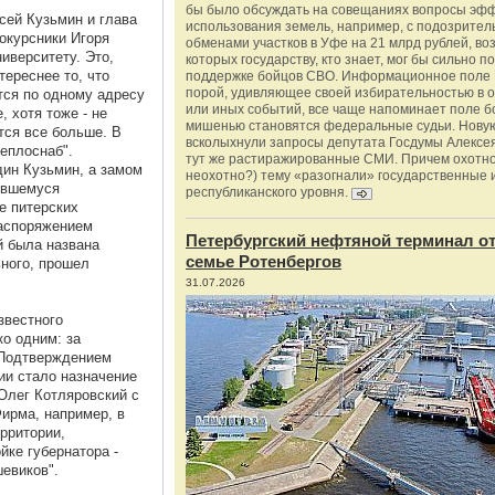
бы было обсуждать на совещаниях вопросы эф
сей Кузьмин и глава
использования земель, например, с подозрите
нокурсники Игоря
обменами участков в Уфе на 21 млрд рублей, во
иверситету. Это,
которых государству, кто знает, мог бы сильно п
тереснее то, что
поддержке бойцов СВО. Информационное поле 
порой, удивляющее своей избирательностью в о
тся по одному адресу
или иных событий, все чаще напоминает поле бо
, хотя тоже - не
мишенью становятся федеральные судьи. Нову
тся все больше. В
всколыхнули запросы депутата Госдумы Алексе
еплоснаб".
тут же растиражированные СМИ. Причем охотно
дин Кузьмин, а замом
неохотно?) тему «разогнали» государственные 
вившемуся
республиканского уровня.
е питерских
распоряжением
Петербургский нефтяной терминал о
й была названа
семье Ротенбергов
ного, прошел
31.07.2026
звестного
о одним: за
 Подтверждением
ии стало назначение
Олег Котляровский с
Фирма, например, в
рритории,
йке губернатора -
евиков".