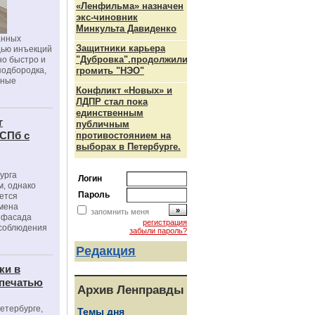
«Ленфильма» назначен
экс-чиновник
Минкульта Давиденко
анных
Защитники карьера
щью инъекций
"Дубровка".продолжили
но быстро и
подбородка,
громить "НЭО"
зные
Конфликт «Новых» и
ЛДПР стал пока
единственным
г
публичным
 СПб с
противостоянием на
выборах в Петербурге.
урга
Логин
, однако
Пароль
ется
мена
запомнить меня
я фасада
регистрация
 соблюдения
забыли пароль?
Редакция
ки в
 печатью
Архив Ленправды
Петербурге,
Темы дня