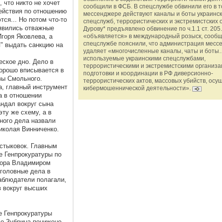
 что никто не хочет
сообщили в ФСБ. В спецслужбе обвинили его в то
действия по отношению
мессенджере действуют каналы и боты украинс
тся... Но потом что-то
спецслужб, террористических и экстремистских 
оявились отважные
Дурову* предъявлено обвинение по ч.1.1 ст. 205.
Игоря Яковлева, а
«объявляется» в международный розыск, сообщ
спецслужбе пояснили, что администрация месс
" выдать санкцию на
удаляет «многочисленные каналы, чаты и боты…
используемые украинскими спецслужбами,
еское дно. Дело в
террористическими и экстремистскими организ
хорошо вписывается в
подготовки и координации в РФ диверсионно-
вы Смольного.
террористических актов, массовых убийств, осу
а, главный инструмент
кибермошеннической деятельности».
а в отношении
андал вокруг сына
эту же схему, а в
вного дела назвали
иколая Винниченко.
естыковок. Главным
е Генпрокуратуры по
рора Владимиром
уголовные дела в
наблюдатели полагали,
в вокруг высших
е Генпрокуратуры
во Зубрина понижено