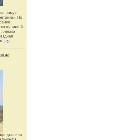
занному с
онтанка». По
 ранее
тся выпиской
, однако
мездная
я.
тказ
 предъявили
ельности,