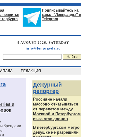
ая
Подписывайтесь на
а появится
канал "Ленправды" в
етербурга
Telegram
8 AUGUST 2026, SATURDAY
info@lenpravda.ru
ЗАПАДА
РЕДАКЦИЯ
га
Дежурный
репортер
Россияне начали
rries и
массово отказываться
от перелетов между
ровок
Москвой и Петербургом
из-за атак дронов
е
ми брендами
В петербургском метро
ье
девушке не разрешили
к и