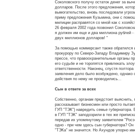
Соколовского получу остаток денег за вы
долларов. После этого предложения, котор
вымогательство, вновь последовали угрозы 
приму предложения Кузьмина, они с помо
милиции расправятся со мной как с хозяй
26 февраля 2002 года позвонил Соколовск
я должен им еще и два миллиона рублей -
двух миллионов долларов! "
За помощью коммерсант также обратился и
прокурору по Северо-Западу Владимиру Зу
прессе, что правоохранительные органы пр
его судьбе и не торопятся привлекать зло
ответственности. Наконец, спустя полтора
заявления дело было возбуждено, однако
действия по нему не проводились...
Сын в ответе за всех
Собственно, органам предстоит выяснить, 
рассказывает бизнесмен или просто пытает
ГУП "ТЭК") навредить семье губернатора.
в ГУП "ТЭК" заподозрили в тех же приписк
передав их упомянутому заявителем "Росэ
одно - при чем здесь сын губернатора? Он
"ТЭКа" не значится. Но Ахундов упорно им