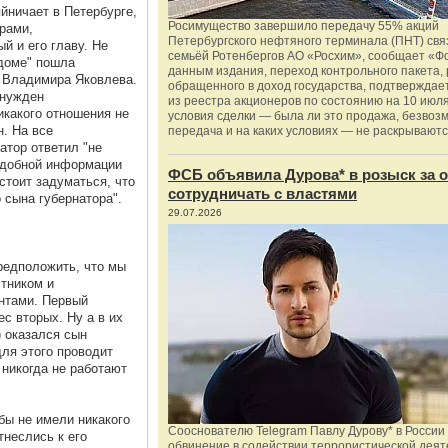
яйничает в Петербурге,
Росимущество завершило передачу 55% акций
рами,
Петербургского нефтяного терминала (ПНТ) свя
й и его главу. Не
семьёй Ротенбергов АО «Росхим», сообщает «Ф
 доме" пошла
данным издания, переход контрольного пакета,
е Владимира Яковлева.
обращенного в доход государства, подтверждае
ынужден
из реестра акционеров по состоянию на 10 июля
какого отношения не
условия сделки — была ли это продажа, безвоз
н. На все
передача и на каких условиях — не раскрываютс
атор ответил "не
одобной информации
ФСБ объявила Дурова* в розыск за о
стоит задуматься, что
сотрудничать с властями
 сына губернатора".
29.07.2026
редположить, что мы
тником и
нтами. Первый
с вторых. Ну а в их
) оказался сын
ля этого проводит
 никогда не работают
бы не имели никакого
Сооснователю Telegram Павлу Дурову* в России
тнеслись к его
обвинение в содействии террористической деят