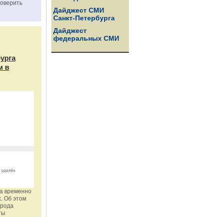
роверить
Дайджест СМИ
Санкт-Петербурга
Дайджест
федеральных СМИ
бурга
м в
га временно
. Об этом
орода
ты