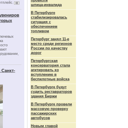
провезти
етплейс.
шпица‑инвалида
В Петербурге
сувениров
стабилизировалась
оторых
ситуация с
обеспечением
топливом
ключевых
Петербург занял 11-е
ка
место среди регионов
росто
России по качеству
вают
дорог
орудовании,
Петербургская
консерватория стала
агитировать ко
 Санкт-
вступлению в
беспилотные войска
В Петербурге будут
судить реставраторов
здания Биржи
В Петербурге провели
массовую проверку
пассажирских
автобусов
Новым главой