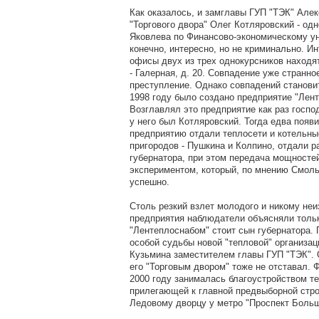
Как оказалось, и замглавы ГУП "ТЭК" Алек
"Торгового двора" Олег Котляровский - од
Яковлева по Финансово-экономическому ун
конечно, интересно, но не криминально. Ин
офисы двух из трех однокурсников находя
- Галерная, д. 20. Совпадение уже странное
преступление. Однако совпадений станови
1998 году было создано предприятие "Лент
Возглавлял это предприятие как раз госпо
у него был Котляровский. Тогда едва поя
предприятию отдали теплосети и котельны
пригородов - Пушкина и Колпино, отдали 
губернатора, при этом передача мощносте
экспериментом, который, по мнению Смоль
успешно.
Столь резкий взлет молодого и никому неи
предприятия наблюдатели объясняли тольк
"Лентеплоснабом" стоит сын губернатора.
особой судьбы новой "тепловой" организац
Кузьмина заместителем главы ГУП "ТЭК". 
его "Торговым двором" тоже не отставал. 
2000 году занималась благоустройством те
прилегающей к главной предвыборной стро
Ледовому дворцу у метро "Проспект Больш