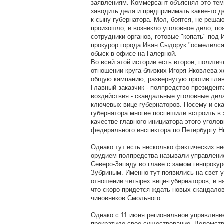
заявлениям. Коммерсант объяснял это тем,
заводить дела и предпринимать какие-то 
к сыну губернатора. Мол, боятся, не решаю
произошло, и возникло уголовное дело, п
сотрудники органов, готовые "копать" под 
прокурор города Иван Сыдорук "осмелился
обыск в офисе на Галерной.
Во всей этой истории есть второе, политич
отношении круга близких Игоря Яковлева 
общую кампанию, развернутую против гла
Главный заказчик - полпредство президент
воздействия - скандальные уголовные дел
ключевых вице-губернаторов. Посему и ск
губернатора многие поспешили встроить в 
качестве главного инициатора этого уголо
федерального инспектора по Петербургу Н
Однако тут есть несколько фактических н
орудием полпредства называли управлени
Северо-Западу во главе с замом генпроку
Зубриным. Именно тут появились на свет 
отношении четырех вице-губернаторов, и 
что скоро придется ждать новых скандало
чиновников Смольного.
Однако с 11 июня региональное управлени
прекратило свое существование. Ведомст