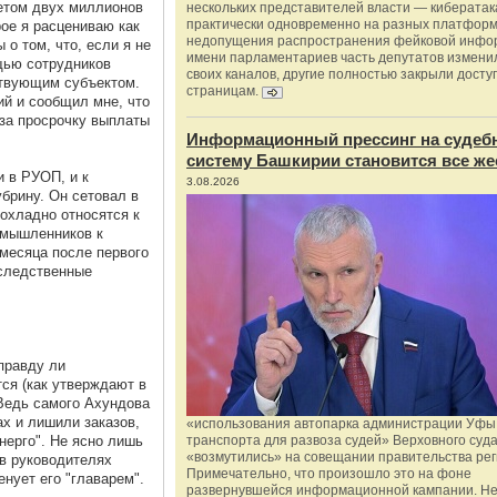
четом двух миллионов
нескольких представителей власти — киберата
практически одновременно на разных платформ
ое я расцениваю как
недопущения распространения фейковой инфо
о том, что, если я не
имени парламентариев часть депутатов измени
щью сотрудников
своих каналов, другие полностью закрыли доступ
ствующим субъектом.
страницам.
ий и сообщил мне, что
 за просрочку выплаты
Информационный прессинг на судеб
систему Башкирии становится все же
 в РУОП, и к
3.08.2026
брину. Он сетовал в
охладно относятся к
умышленников к
 месяца после первого
 следственные
правду ли
ся (как утверждают в
 Ведь самого Ахундова
ах и лишили заказов,
«использования автопарка администрации Уфы 
нерго". Не ясно лишь
транспорта для развоза судей» Верховного суд
«возмутились» на совещании правительства рег
 в руководителях
Примечательно, что произошло это на фоне
енует его "главарем".
развернувшейся информационной кампании. Не