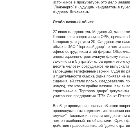
источников в прокуратуре, это дело иници
"Ленэнерго" и будущим кандидатом в губе
Андреем Лихачевым.
Особо важный обыск
27 июня следователь Мединский, член сл
Головатюк и оперативники ОРБ, пришли в 
Галерная улица, дом 20. Следователи нам
обыск в ЗАО "Торговый двор", о чем и зая
офисе сотрудникам этой фирмы. Обыскива
инвестиционно-строительную фирму начали
закончили в 5 утра 28-го. За время этого с
десять человек сотрудников не выпускали
запрещены телефонные звонки. Судя по р
и тщательности обыска (одна понятая не 
сидения, ей стало плохо, следователям п
новую), это что-то крайне важное. Как выя
спрятанные в "Торговом дворе" документы
унитарного предприятия "ТЭК Санкт-Петерб
Вообще проведение ночных обысков запре
процессуальным кодексом, исключения со
случаи". Таковым и назвали следователи с
чем он особенный, не объяснили. Юрист ф
действия правоохранителей "демонстратив