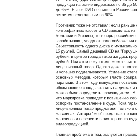
продукции на рынке видеокассет с 85 до 50
до 65%. Рынок DVD появился в России сов
остается нелегальным на 90%.
Противник тоже не отставал: если раньше
контрафактных кассет и CD завозилась из
Болгарии и Украины, то теперь российски
зарабатывают, уводя от налогообложения о
Себестоимость одного диска с музыкально
15 рублей. Самый дешевый CD на "Горбушк
рублей, в центре города такой же диск про
рублей. При этом покупатель может считат
лицензионный товар. Однако даже гологра
и успешно подделываются. Усиление степе
основных методов, которым власти собира
пиратами. В этом году выпущено постанов
обязывающее заводы ставить на дисках и 
можно было определить производителя. А т
что маркировка приведет к повышению себ
оспорить постановление в суде. Пока гара
лицензионный товар предлагают только в 
магазинах. Авторы "мер" предлагают расши
магазинов и перевести в них торговлю ауди
видеопродукцией.
Главная проблема в том, жалуются правоо