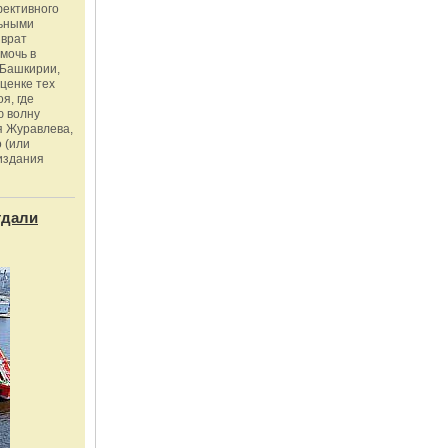
фективного
льными
зврат
омочь в
Башкирии,
ценке тех
я, где
ю волну
я Журавлева,
 (или
издания
тдали