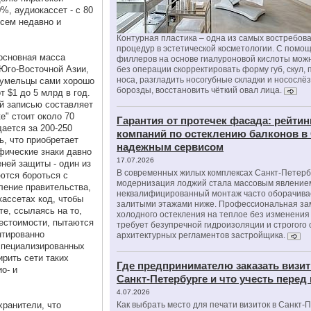
%, аудиокассет - с 80
сем недавно и
Контурная пластика – одна из самых востребов
процедур в эстетической косметологии. С помо
 основная масса
филлеров на основе гиалуроновой кислоты мож
 Юго-Восточной Азии,
без операции скорректировать форму губ, скул, 
носа, разгладить носогубные складки и носослё
е умельцы сами хорошо
борозды, восстановить чёткий овал лица.
т $1 до 5 млрд в год.
й записью составляет
е" стоит около 70
Гарантия от протечек фасада: рейтин
дается за 200-250
компаний по остеклению балконов в
ь, что приобретает
надежным сервисом
фические знаки давно
17.07.2026
ней защиты - один из
В современных жилых комплексах Санкт-Петерб
ются бороться с
модернизация лоджий стала массовым явлением
ление правительства,
неквалифицированный монтаж часто оборачива
кассетах код, чтобы
залитыми этажами ниже. Профессиональная за
е, ссылаясь на то,
холодного остекления на теплое без изменени
естоимости, пытаются
требует безупречной гидроизоляции и строгого
нтированно
архитектурных регламентов застройщика.
специализированных
рить сети таких
Где предпринимателю заказать визит
о- и
Санкт-Петербурге и что учесть перед
4.07.2026
хранители, что
Как выбрать место для печати визиток в Санкт-