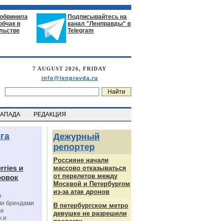
 обвинила
Подписывайтесь на
обчак в
канал "Ленправды" в
льстве
Telegram
7 AUGUST 2026, FRIDAY
info@lenpravda.ru
ЗАПАДА
РЕДАКЦИЯ
га
Дежурный
репортер
Россияне начали
rries и
массово отказываться
от перелетов между
ровок
Москвой и Петербургом
из-за атак дронов
е
ми брендами
В петербургском метро
ье
девушке не разрешили
к и