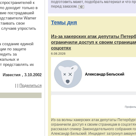
подготовить макет, подобрать материал и что п
спространителей к
перед заказом.
ло доходит только в
твие пострадавшей
редставители Warner
Темы дня
стаивать свои
 случаев упростить
Из‑за хакерских атак депутаты Петер
ограничили доступ к своим страница
а создание единой
соцсетях
ции по защите
ледить за
6.08.2026
кальных и
т представлять их
Известия , 3.10.2002
|
|
Поделиться
Из‑за волны хакерских атак депутаты Петербур
ограничили доступ к своим страницам в соцсетях
рассказал спикер Законодательного собрания г
Александр Бельский. Инцидент затронул аккаун