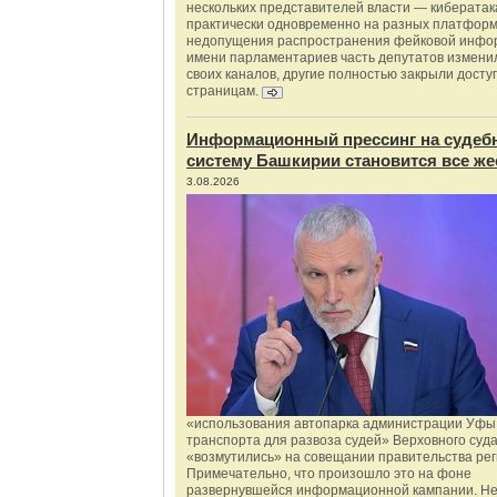
нескольких представителей власти — киберата
практически одновременно на разных платформ
недопущения распространения фейковой инфо
имени парламентариев часть депутатов измени
своих каналов, другие полностью закрыли доступ
страницам.
Информационный прессинг на судеб
систему Башкирии становится все же
3.08.2026
«использования автопарка администрации Уфы 
транспорта для развоза судей» Верховного суд
«возмутились» на совещании правительства рег
Примечательно, что произошло это на фоне
развернувшейся информационной кампании. Не