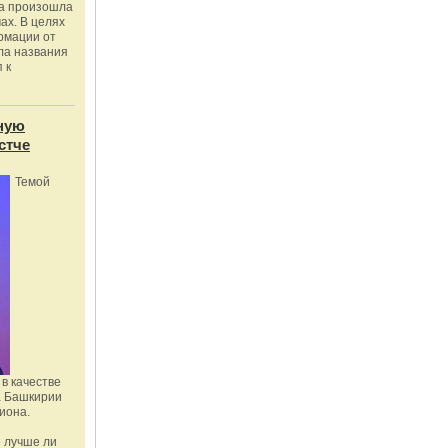
ка произошла
ах. В целях
рмации от
ла названия
 к
ную
стче
Темой
в качестве
а Башкирии
иона.
 лучше ли