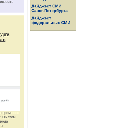
роверить
Дайджест СМИ
Санкт-Петербурга
Дайджест
федеральных СМИ
бурга
м в
га временно
. Об этом
орода
ты