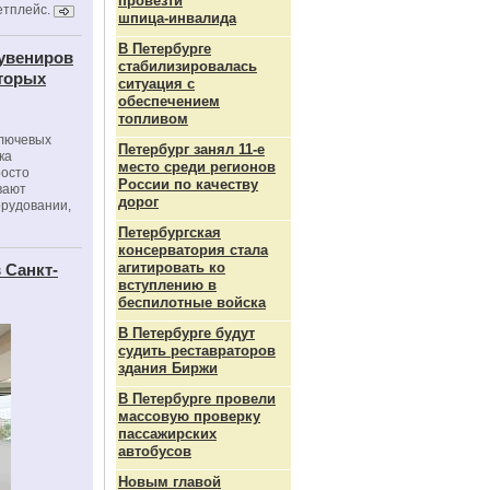
провезти
етплейс.
шпица‑инвалида
В Петербурге
сувениров
стабилизировалась
оторых
ситуация с
обеспечением
топливом
ключевых
Петербург занял 11-е
ка
место среди регионов
росто
России по качеству
вают
дорог
орудовании,
Петербургская
консерватория стала
агитировать ко
 Санкт-
вступлению в
беспилотные войска
В Петербурге будут
судить реставраторов
здания Биржи
В Петербурге провели
массовую проверку
пассажирских
автобусов
Новым главой