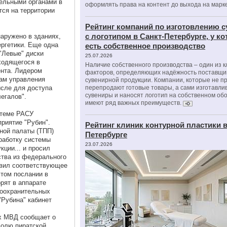
тельными органами в
оформлять права на контент до выхода на марк
тся на территории
Рейтинг компаний по изготовлению 
с логотипом в Санкт-Петербурге, у к
аружено в зданиях,
ргетики. Еще одна
есть собственное производство
"Левые" диски
25.07.2026
ходящегося в
Наличие собственного производства – один из 
ента. Лидером
факторов, определяющих надёжность поставщи
мам управления
сувенирной продукции. Компании, которые не п
исле для доступа
перепродают готовые товары, а сами изготавли
сувениры и наносят логотип на собственном об
егалов".
имеют ряд важных преимуществ.
стеме РАСУ
риятие "Рубин".
Рейтинг клиник контурной пластики в
ной палаты (ТПП)
Петербурге
работку системы
23.07.2026
кции... и просил
ства из федерального
авил соответствующее
том послании в
орят в аппарате
воохранительных
"Рубина" кабинет
х МВД сообщает о
 долю пиратской