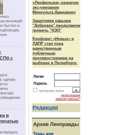
«Ленфильма» назначен
экс-чиновник
Минкульта Давиденко
анных
Защитники карьера
щью инъекций
"Дубровка".продолжили
но быстро и
подбородка,
громить "НЭО"
зные
Конфликт «Новых» и
ЛДПР стал пока
единственным
г
публичным
 СПб с
противостоянием на
выборах в Петербурге.
урга
Логин
, однако
Пароль
ется
мена
запомнить меня
я фасада
регистрация
 соблюдения
забыли пароль?
Редакция
ки в
 печатью
Архив Ленправды
Петербурге,
Темы дня