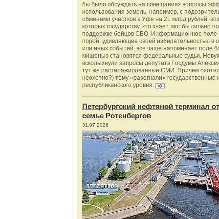
бы было обсуждать на совещаниях вопросы эф
использования земель, например, с подозрите
обменами участков в Уфе на 21 млрд рублей, во
которых государству, кто знает, мог бы сильно п
поддержке бойцов СВО. Информационное поле 
порой, удивляющее своей избирательностью в о
или иных событий, все чаще напоминает поле бо
мишенью становятся федеральные судьи. Нову
всколыхнули запросы депутата Госдумы Алексе
тут же растиражированные СМИ. Причем охотно
неохотно?) тему «разогнали» государственные 
республиканского уровня.
Петербургский нефтяной терминал о
семье Ротенбергов
31.07.2026