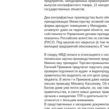
предприятий, заподозренных правоохрани
выпуске контрафактного товара, 12 находя
государственных объектов.
Два контрафактных производства было обн
принадлежащих Министерству атомной эне
фирма арендует помещение у Минздрава. 
штампуют даже на территории объекта, на
собственности Управления делами презид
оказалось Российское агентство по систе
(РАСУ). Под крылом его закрытых (в том ч
милиции) предприятий обосновались 8 "нел
В сводку МВД попало и относящееся к си
пензенское научно-производственное предп
Именно ему президент Торгово-промышлен
Евгений Примаков предлагал поручить раз
проверки подлинности аудио- и видеопроду
правительство выделить на эти цели сред
бюджета. В июле г-н Примаков даже напр
письмо премьеру Михаилу Касьянову. Об э
Белом доме уже почти забыли, но, как гов
правительства, в свете новых данных пра
органов к инициативе ТПП и деятельности 
отнесется с большим вниманием.
В представленных к заседанию документа
том, что ему удалось за три года снизить