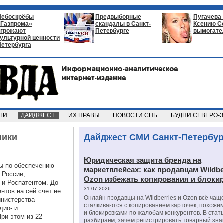
Небоскрёбы
Предвыборные
Пугачева
«Газпрома»
скандалы в Санкт-
Ксению С
угрожают
Петербурге
вымогате
культурной ценности
Петербурга
СТИ
ДАЙДЖЕСТ
ИХ НРАВЫ
НОВОСТИ СПБ
БУДНИ СЕВЕРО-
ники
Дайджест СМИ Санкт-Петербур
Юридическая защита бренда на
ы по обеспечению
маркетплейсах: как продавцам Wildbe
 России,
Ozon избежать копирования и блоки
 и Роспатентом. До
31.07.2026
нтов на сей счет не
Онлайн продавцы на Wildberries и Ozon всё чащ
инистерства
сталкиваются с копированием карточек, похожи
дио- и
и блокировками по жалобам конкурентов. В стат
При этом из 22
разбираем, зачем регистрировать товарный зна