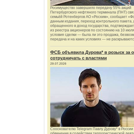
Росимущество завершило передачу 55% акций
Петербургского нефтяного терминала (ПНТ) свя
семьёй Ротенбергов АО «Росхим», сообщает «Ф
данным издания, переход контрольного пакета,
обращенного в доход государства, подтверждае
из реестра акционеров по состоянию на 10 июля
условия сделки — была ли это продажа, безвоз
передача и на каких условиях — не раскрываютс
ФСБ объявила Дурова* в розыск за о
сотрудничать с властями
29.07.2026
Сооснователю Telegram Павлу Дурову* в России
обвинение в содействии террористической деят