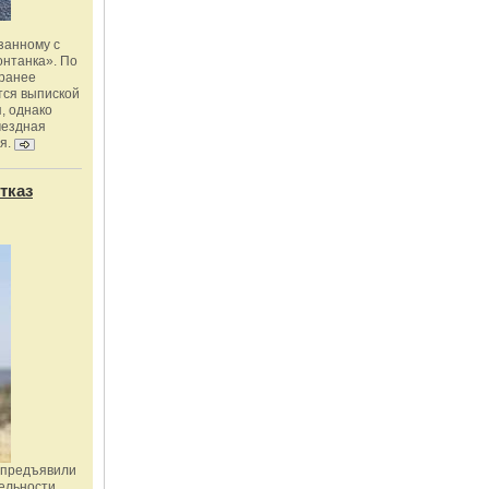
занному с
онтанка». По
 ранее
тся выпиской
, однако
мездная
я.
тказ
 предъявили
ельности,