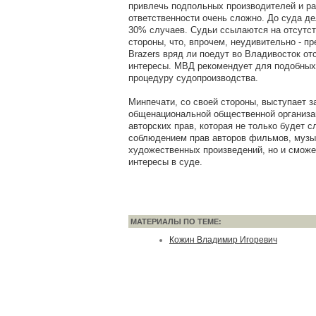
привлечь подпольных производителей и ра
ответственности очень сложно. До суда де
30% случаев. Судьи ссылаются на отсутс
стороны, что, впрочем, неудивительно - п
Brazers вряд ли поедут во Владивосток от
интересы. МВД рекомендует для подобных
процедуру судопроизводства.
Минпечати, со своей стороны, выступает з
общенациональной общественной организа
авторских прав, которая не только будет с
соблюдением прав авторов фильмов, музы
художественных произведений, но и сможе
интересы в суде.
МАТЕРИАЛЫ ПО ТЕМЕ:
Кожин Владимир Игоревич