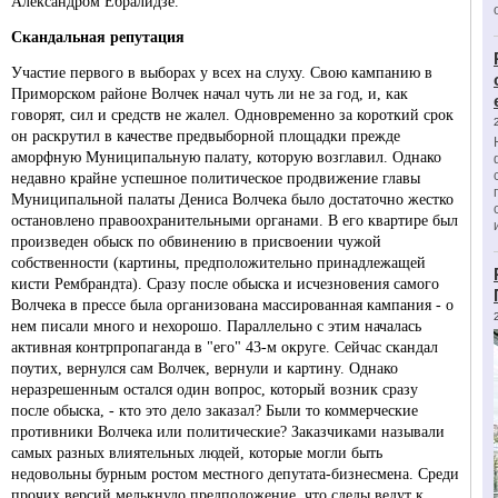
Александром Ебралидзе.
Скандальная репутация
Участие первого в выборах у всех на слуху. Свою кампанию в
Приморском районе Волчек начал чуть ли не за год, и, как
говорят, сил и средств не жалел. Одновременно за короткий срок
он раскрутил в качестве предвыборной площадки прежде
аморфную Муниципальную палату, которую возглавил. Однако
недавно крайне успешное политическое продвижение главы
Муниципальной палаты Дениса Волчека было достаточно жестко
остановлено правоохранительными органами. В его квартире был
произведен обыск по обвинению в присвоении чужой
собственности (картины, предположительно принадлежащей
кисти Рембрандта). Сразу после обыска и исчезновения самого
Волчека в прессе была организована массированная кампания - о
нем писали много и нехорошо. Параллельно с этим началась
активная контрпропаганда в "его" 43-м округе. Сейчас скандал
поутих, вернулся сам Волчек, вернули и картину. Однако
неразрешенным остался один вопрос, который возник сразу
после обыска, - кто это дело заказал? Были то коммерческие
противники Волчека или политические? Заказчиками называли
самых разных влиятельных людей, которые могли быть
недовольны бурным ростом местного депутата-бизнесмена. Среди
прочих версий мелькнуло предположение, что следы ведут к