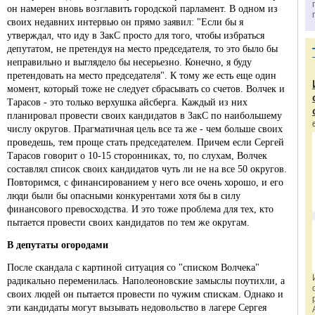
он намерен вновь возглавить городской парламент. В одном из
своих недавних интервью он прямо заявил: "Если бы я
утверждал, что иду в ЗакС просто для того, чтобы избраться
депутатом, не претендуя на место председателя, то это было бы
неправильно и выглядело бы несерьезно. Конечно, я буду
претендовать на место председателя". К тому же есть еще один
момент, который тоже не следует сбрасывать со счетов. Волчек и
Тарасов - это только верхушка айсберга. Каждый из них
планировал провести своих кандидатов в ЗакС по наибольшему
числу округов. Прагматичная цель все та же - чем больше своих
проведешь, тем проще стать председателем. Причем если Сергей
Тарасов говорит о 10-15 сторонниках, то, по слухам, Волчек
составлял список своих кандидатов чуть ли не на все 50 округов.
Повторимся, с финансированием у него все очень хорошо, и его
люди были бы опасными конкурентами хотя бы в силу
финансового превосходства. И это тоже проблема для тех, кто
пытается провести своих кандидатов по тем же округам.
В депутаты огородами
После скандала с картиной ситуация со "списком Волчека"
радикально переменилась. Наполеоновские замыслы поутихли, а
своих людей он пытается провести по чужим спискам. Однако и
эти кандидаты могут вызывать недовольство в лагере Сергея