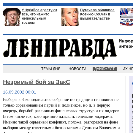
У Чубайса арестуют
Пугачева обвинила
все, что нажито
Ксению Собчак в
непосильным
вымогательстве
трудом
ТЕМЫ ДНЯ
НОВОСТИ
ДАЙДЖЕСТ
ИХ Н
Незримый бой за ЗакС
16.09.2002 00:01
Выборы в Законодательное собрание по традиции становятся не
только соревнованием партий и политиков, но и, в первую
очередь, борьбой различных финансовых структур и их лидеров.
В том числе тех, кого принято называть теневыми лидерами.
Именно такой серьезный конфликт, похоже, разгорелся на фоне
выборов между известными бизнесменами Денисом Волчеком и