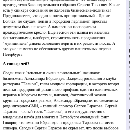
председателю Законодательного собрания Сергею Тарасову. Какие
есть у спикера основания не жаловать бизнесмена-политика?
Предполагается, что один и очень принципиальный - Денис
Волчек, по слухам, попав в городской парламент, простым
депутатом быть не хочет. А намерен он поспорить за
председательское кресло. Еще весной эти планы не казались
фантастичными, наоборот, стремительность продвижения
"муниципала" давала основание верить в их реалистичность. А
это уже не могло не обеспокоить других влиятельных персон
Петербурга.
А спикер чей?
Среди таких "теневых и очень влиятельных" называют
бизнесмена Александра Ебралидзе. Владелец роскошного клуба-
ресторана "Талион", глава мощной корпорации, в которую входят
десятки предприятий различного профиля, один из влиятельных
игроков в Морском порту и, наконец, фактический хозяин
крупных городских рынков, Александр Ебралидзе, по сведениям
ряда интернет-СМИ, - главный спонсор Сергея Тарасова. Сергей
Тарасов - частый гость "Талиона", и его сотрудничество с
владельцем клуба для многих в Петербурге очевидный факт.
Говорят, что именно Ебралидзе и продвигал Тарасова на место
спикера. Сегодня Сергей Тарасов не скрывает, что после выборов