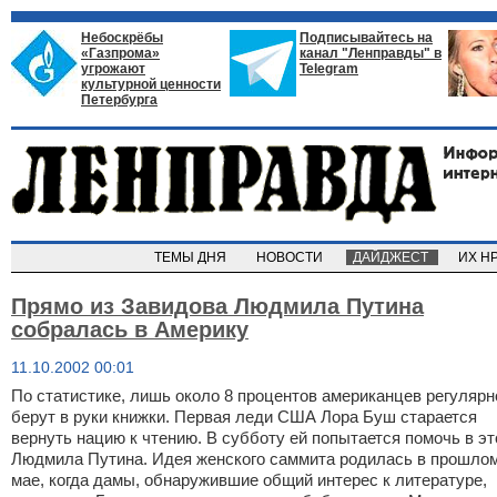
Небоскрёбы
Подписывайтесь на
«Газпрома»
канал "Ленправды" в
угрожают
Telegram
культурной ценности
Петербурга
ТЕМЫ ДНЯ
НОВОСТИ
ДАЙДЖЕСТ
ИХ Н
Прямо из Завидова Людмила Путина
собралась в Америку
11.10.2002 00:01
По статистике, лишь около 8 процентов американцев регулярн
берут в руки книжки. Первая леди США Лора Буш старается
вернуть нацию к чтению. В субботу ей попытается помочь в э
Людмила Путина. Идея женского саммита родилась в прошло
мае, когда дамы, обнаружившие общий интерес к литературе,