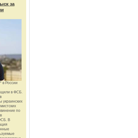
ыск за
ми
* в России
бщили в ФСБ.
в
ы украинских
емистских
бвинение по
 в
ФСБ. В
ация
енные
льзуемые