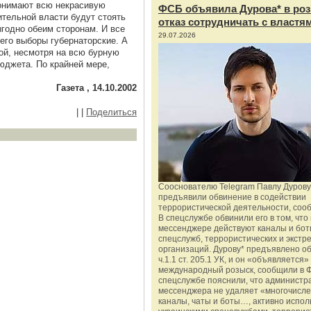
понимают всю некрасивую
ФСБ объявила Дурова* в роз
ительной власти будут стоять
отказ сотрудничать с властя
ыгодно обеим сторонам. И все
29.07.2026
его выборы губернаторские. А
ой, несмотря на всю бурную
юджета. По крайней мере,
Газета , 14.10.2002
|
|
Поделиться
Сооснователю Telegram Павлу Дурову
предъявили обвинение в содействии
террористической деятельности, соо
В спецслужбе обвинили его в том, что 
мессенджере действуют каналы и бот
спецслужб, террористических и экстр
организаций. Дурову* предъявлено о
ч.1.1 ст. 205.1 УК, и он «объявляется»
международный розыск, сообщили в 
спецслужбе пояснили, что администр
мессенджера не удаляет «многочисл
каналы, чаты и боты…, активно испо