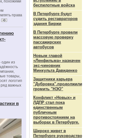
вступлению в
к, похожими
беспилотные войска
ем
В Петербурге будут
рмлять права
судить реставраторов
.
здания Биржи
В Петербурге провели
влению
массовую проверку
кт-
пассажирских
автобусов
Новым главой
«Ленфильма» назначен
 один из
экс-чиновник
адёжность
Минкульта Давиденко
омпании,
вые товары,
Защитники карьера
осят логотип
"Дубровка".продолжили
 ряд важных
громить "НЭО"
Конфликт «Новых» и
ЛДПР стал пока
астики в
единственным
публичным
противостоянием на
выборах в Петербурге.
Широко живет в
Петербурге руководство