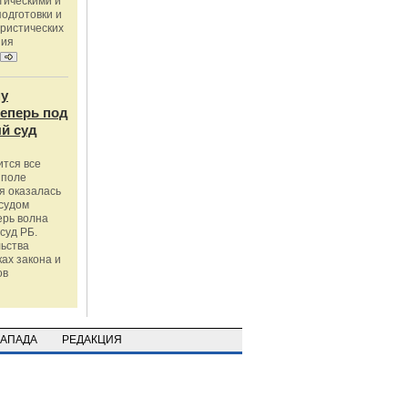
тическими и
одготовки и
ристических
ния
му
теперь под
й суд
ится все
 поле
я оказалась
судом
ерь волна
суд РБ.
льства
ах закона и
ов
ЗАПАДА
РЕДАКЦИЯ