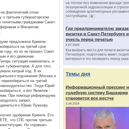
на теплое без изменения фасада тре
безупречной гидроизоляции и строгог
соблюдения архитектурных регламен
 на фактический отказ
застройщика.
у о третьем губернаторском
ю почетными гражданами Санкт-
лферовым и Михаилом
Где предпринимателю заказа
.
визитки в Санкт-Петербурге и
учесть перед печатью
сдуме предложила Кремлю
4.07.2026
збираться на третий срок.
Как выбрать место для печати визиток
м году, но он не прошел Совет
Петербурге, подготовить макет, подо
вым и его движение
материал и что проверить перед зака
Теперь ситуация изменилась, и
х губернаторов. А для того,
умали хитрый ход. В их
Темы дня
ерального подчинения (Москва и
 переизбираться на третий
 законодательство. Тогда Юрий
Информационный прессинг н
избираться, а вот Яковлев -
судебную систему Башкирии
лями. При помощи референдума
становится все жестче
реодолеть запрет,
3.08.2026
единиться к Юрию Лужкову.
олучил одобрение Кремля. Его
ЕТЕ, что СПС против третьих
 конституцию. Но «правые»