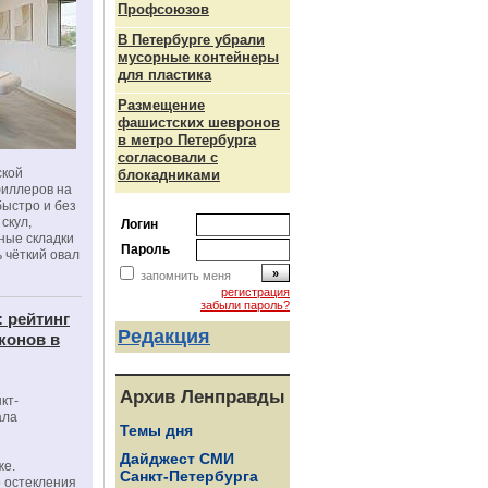
Профсоюзов
В Петербурге убрали
мусорные контейнеры
для пластика
Размещение
фашистских шевронов
в метро Петербурга
согласовали с
ской
блокадниками
филлеров на
быстро и без
скул,
Логин
бные складки
Пароль
 чёткий овал
запомнить меня
регистрация
забыли пароль?
: рейтинг
Редакция
конов в
Архив Ленправды
кт-
ала
Темы дня
Дайджест СМИ
же.
Санкт-Петербурга
 остекления