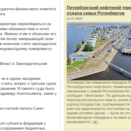
Петербургский нефтяной тер
Бюджетно-финансового комитета
отдали семье Ротенбергов
рга:
31.07.2026
ернатора переизбираться на
воими обязанностями и хочет
ла. Именно этим я объясняю его
 тем более завершающий свою
в конечном счете законодатели
обоюдовыгодному компромиссу
Яблоко' в Законодательном
 ни в одном заседании
Росимущество завершило передачу 5
 стоять вопрос о третьем сроке
Петербургского нефтяного терминала
 решение Уставного суда было
связанному с семьёй Ротенбергов АО 
ладимиру Анатольевичу, какие у
сообщает «Фонтанка». По данным из
переход контрольного пакета, ранее
в доход государства, подтверждается
о-счетной палаты Санкт-
реестра акционеров по состоянию на 
однако условия сделки — была ли это
безвозмездная передача и на каких у
раскрываются.
для субъекта федерации с
расходованием бюджетных