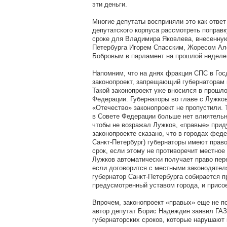
эти деньги.
Многие депутаты восприняли это как ответ
депутатского корпуса рассмотреть поправк
сроке для Владимира Яковлева, внесенну
Петербурга Игорем Спасским, Жоресом А
Бобровым в парламент на прошлой неделе
Напомним, что на днях фракция СПС в Го
законопроект, запрещающий губернаторам и
Такой законопроект уже вносился в прошло
Федерации. Губернаторы во главе с Лужко
«Отечество» законопроект не пропустили. 
в Совете Федерации больше нет влиятельны
чтобы не возражал Лужков, «правые» прид
законопроекте сказано, что в городах фед
Санкт-Петербург) губернаторы имеют право
срок, если этому не противоречит местное
Лужков автоматически получает право пере
если договорится с местными законодате
губернатор Санкт-Петербурга собирается п
предусмотренный уставом города, и присо
Впрочем, законопроект «правых» еще не п
автор депутат Борис Надеждин заявил ГАЗ
губернаторских сроков, которые нарушают