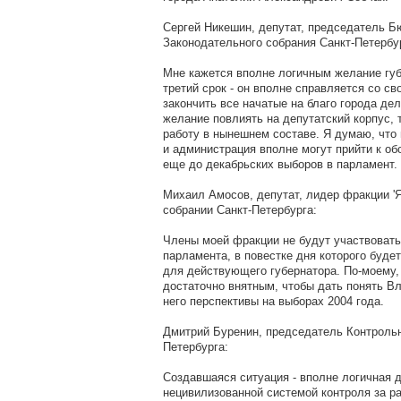
Сергей Никешин, депутат, председатель 
Законодательного собрания Санкт-Петербу
Мне кажется вполне логичным желание губ
третий срок - он вполне справляется со с
закончить все начатые на благо города де
желание повлиять на депутатский корпус,
работу в нынешнем составе. Я думаю, что 
и администрация вполне могут прийти к 
еще до декабрьских выборов в парламент.
Михаил Амосов, депутат, лидер фракции '
собрании Санкт-Петербурга:
Члены моей фракции не будут участвовать
парламента, в повестке дня которого будет
для действующего губернатора. По-моему,
достаточно внятным, чтобы дать понять В
него перспективы на выборах 2004 года.
Дмитрий Буренин, председатель Контрольн
Петербурга:
Создавшаяся ситуация - вполне логичная 
нецивилизованной системой контроля за 