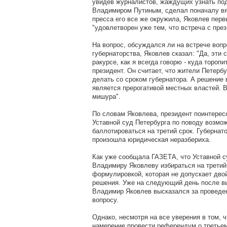
увидев журналистов, жаждущих узнать под
Владимиром Путиным, сделал поначалу вя
пресса его все же окружила, Яковлев пер
"удовлетворен уже тем, что встреча с пре
На вопрос, обсуждался ли на встрече вопр
губернаторства, Яковлев сказал: "Да, эти
ракурсе, как я всегда говорю - куда тороп
президент. Он считает, что жители Петерб
делать со сроком губернатора. А решение 
является прерогативой местных властей. В
мишура".
По словам Яковлева, президент поинтерес
Уставной суд Петербурга по поводу возмо
баллотироваться на третий срок. Губернато
произошла юридическая неразбериха.
Как уже сообщала ГАЗЕТА, что Уставной с
Владимиру Яковлеву избираться на третий 
формулировкой, которая не допускает дво
решения. Уже на следующий день после в
Владимир Яковлев высказался за проведе
вопросу.
Однако, несмотря на все уверения в том, 
намерение провести референдум о третьем