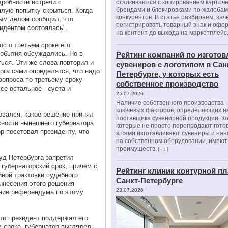
робности встречи с
сталкиваются с копированием карточе
брендами и блокировками по жалобам
лую попытку скрыться. Когда
конкурентов. В статье разбираем, зач
вым делом сообщил, что
регистрировать товарный знак и офо
зидентом состоялась".
на контент до выхода на маркетплейс
ос о третьем сроке его
 события обсуждались. Но в
Рейтинг компаний по изгото
иться. Эти же слова повторил и
сувениров с логотипом в Сан
урга сами определятся, что надо
Петербурге, у которых есть
вопроса по третьему сроку
собственное производство
се остальное - суета и
25.07.2026
Наличие собственного производства –
ключевых факторов, определяющих н
овался, какое решение принял
поставщика сувенирной продукции. К
жности нынешнего губернатора
которые не просто перепродают гото
р посетовал президенту, что
а сами изготавливают сувениры и нан
на собственном оборудовании, имеют
преимуществ.
уд Петербурга запретил
губернаторский срок, причем с
Рейтинг клиник контурной пл
йной трактовки судебного
Санкт-Петербурге
ынесения этого решения
23.07.2026
ние референдума по этому
что президент поддержал его
 сроке, губернатор выглядел