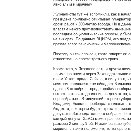
явно злым и мрачным.
Журналисты тут же вспомнили, как в нача
президент прилюдно отчитывал губернатор
сроки работ к 300-летию города. Но в да
властям некого противопоставить нынешне
последние социологические опросы, у Яко
на выборах. По данным ВЦИОМ, его подде
прежде всего пенсионеры и малообеспече
Поэтому он так спокоен, когда говорит о
относительно своего третьего срока.
Кроме того, у Яковлева есть и другая воз
- а именно внести через Законодательное 
в сам Устав города. Сейчас, в силу того, 
местном парламенте не обладает большин
однако 8 декабря в городе пройдут выбор
пытается оказать давление на депутатов, 
переизбраться. В минувший вторник губерн
Владимир Яковлев пообещал «наложить ве
бюджета, в котором будет строка «о фина
депутатов Законодательного собрания Пет
каждый депутат ЗакСа может распоряжать
размере 2 млн рублей. И если раньше губе
мирился с таким положеним, то теперь его