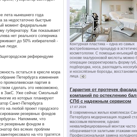
ле лета нынешнего года
а за недостаточно быстрые
нный момент федеральным
му губернатору. Как показывают
влева нет реального соперника
рживают до 50% избирателей -
Контурная пластика – одна из самых
ные люди.
востребованных процедур в эстетиче
косметологии. С помощью инъекций 
б общегородском референдуме
основе гиалуроновой кислоты можно 
операции скорректировать форму губ, 
подбородка, носа, разгладить носогу
и носослёзные борозды, восстановить
можность остаться в кресле мэра
лица.
собрание Петербурга изменения
что прояколвевская партия в
ством сделать это невозможно,
Гарантия от протечек фасада
ы в ЗакС. Уже сейчас Смольный
компаний по остеклению бал
многие из которых планируют
СПб с надежным сервисом
атор Санкт-Петербурга
17.07.2026
то на любой проект городского
В современных жилых комплексах Сан
нсировании резервных фондов
Петербурга модернизация лоджий ст
ербурга». Напомним, что
массовым явлением, однако
ся резервным фондом в
неквалифицированный монтаж часто
рнатор без всяких проблем
оборачивается залитыми этажами ни
 заинтересовало на что тратятся
Профессиональная замена холодного