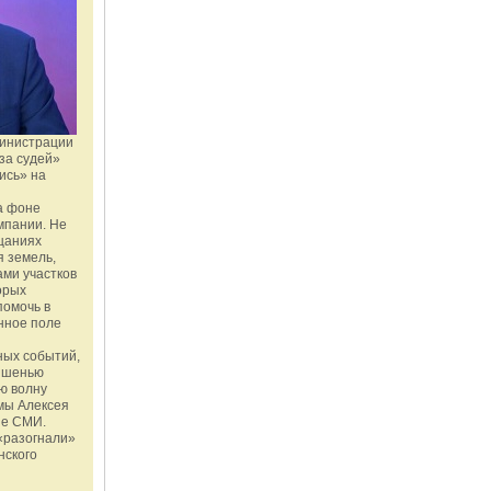
министрации
за судей»
ись» на
а фоне
мпании. Не
щаниях
 земель,
ми участков
орых
помочь в
нное поле
ных событий,
мишенью
ю волну
мы Алексея
ые СМИ.
«разогнали»
нского