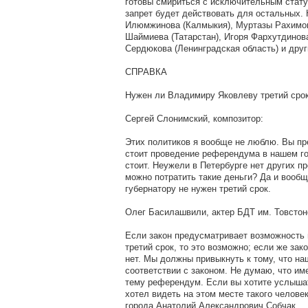
готовы смириться с исключительным стату
запрет будет действовать для остальных.
Илюмжинова (Калмыкия), Муртазы Рахимов
Шаймиева (Татарстан), Игоря Фархутдинов
Сердюкова (Ленинградская область) и друг
СПРАВКА
Нужен ли Владимиру Яковлеву третий сро
Сергей Слонимский, композитор:
Этих политиков я вообще не люблю. Вы пр
стоит проведение референдума в нашем г
стоит. Неужели в Петербурге нет других п
можно потратить такие деньги? Да и вообщ
губернатору не нужен третий срок.
Олег Басилашвили, актер БДТ им. Товстон
Если закон предусматривает возможность 
третий срок, то это возможно; если же зак
нет. Мы должны привыкнуть к тому, что на
соответствии с законом. Не думаю, что им
тему референдум. Если вы хотите услышат
хотел видеть на этом месте такого челове
города Анатолий Александрович Собчак.