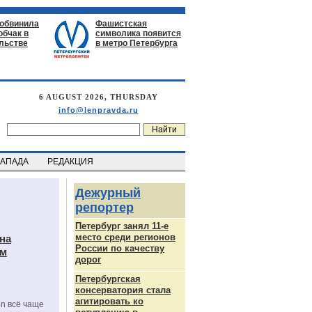
 обвинила
Фашистская
обчак в
символика появится
льстве
в метро Петербурга
6 AUGUST 2026, THURSDAY
info@lenpravda.ru
ЗАПАДА
РЕДАКЦИЯ
Дежурный
репортер
Петербург занял 11-е
место среди регионов
на
России по качеству
ам
дорог
Петербургская
консерватория стала
агитировать ко
on всё чаще