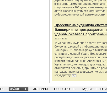
украинскими спецслужбами, террорис
экстремистскими организациями для п
координации в РФ диверсионно-терро
актов, массовых убийств, осуществле
кибермошеннической деятельности».
Прессинг на судебную систе
Башкирии не прекращается, 
ударом оказался арбитражны
26.07.2026
Тема защиты судебной власти станов
более актуальной в информационном
Башкирии. Сначала в фокусе внимани
ситуация с мэрией Уфы и Верховным 
республики, о чем мы уже писали. Теп
критики обрушилась на Арбитражный 
Удивительно, но поводом для недово
становятся решения, принятые в рамк
направленные на возвращение актив
государству.
СТИ
ДАЙДЖЕСТ
ИХ НРАВЫ
НОВОСТИ СПБ
БУДНИ СЕВЕРО-