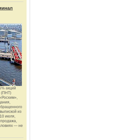
минал
5% акций
 (ПНТ)
«Росхим»,
дания,
 обращенного
 выпиской из
10 июля,
 продажа,
словиях — не