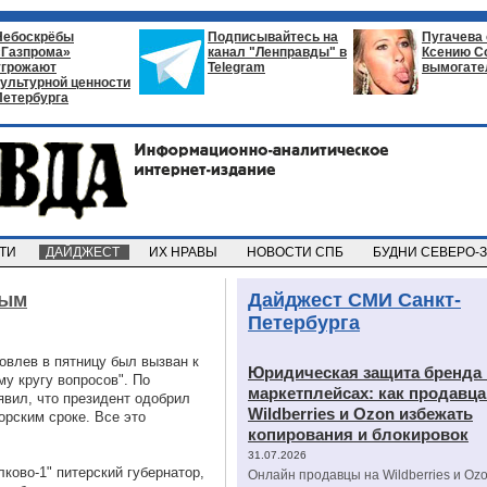
Небоскрёбы
Подписывайтесь на
Пугачева
«Газпрома»
канал "Ленправды" в
Ксению С
угрожают
Telegram
вымогате
культурной ценности
Петербурга
СТИ
ДАЙДЖЕСТ
ИХ НРАВЫ
НОВОСТИ СПБ
БУДНИ СЕВЕРО-
вым
Дайджест СМИ Санкт-
Петербурга
овлев в пятницу был вызван к
Юридическая защита бренда 
у кругу вопросов". По
маркетплейсах: как продавц
явил, что президент одобрил
Wildberries и Ozon избежать
орским сроке. Все это
копирования и блокировок
31.07.2026
ково-1" питерский губернатор,
Онлайн продавцы на Wildberries и Oz