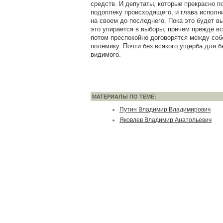
средств. И депутаты, которые прекрасно 
подоплеку происходящего, и глава исполн
на своем до последнего. Пока это будет в
это упирается в выборы, причем прежде вс
потом преспокойно договорятся между соб
полемику. Почти без всякого ущерба для б
видимого.
МАТЕРИАЛЫ ПО ТЕМЕ:
Путин Владимир Владимирович
Яковлев Владимир Анатольевич