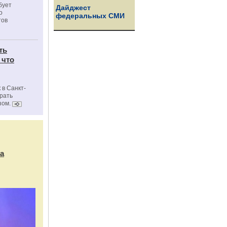
бует
Дайджест
о
федеральных СМИ
тов
ть
 что
 в Санкт-
брать
зом.
а