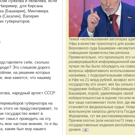
сом Лужкова и Яковлева, если
 Например, для Кирсана
а (Башкирия), Минтимера
а (Сахалин), Валерия
их губернаторов.
Темой «использования автопарка ад
к
Уфы в качестве транспорта для разво
Верховного суда Башкирии «возмутил
совещании правительства региона.
Примечательно, что произошло это н
развернувшейся информационной ка
едставляете себе, сколько
лучше ли бы было обсуждать на сове
ороде? Это слишком дорого
вопросы эффективного использования
роблем, на решение которых
например, с подозрительными обмена
е, мне кажется, что нашему
в Уфе на 21 млрд рублей, возврат кот
государству, кто знает, мог бы сильно 
поддержке бойцов СВО. Информацио
огова, народный артист СССР:
Башкирии, порой, удивляющее своей
избирательностью в оценке тех или и
все чаще напоминает поле боя, где 
перевыборов губернатора на
становятся федеральные судьи. Нову
он этого не предусматривает, то
всколыхнули запросы депутата Госду
ше государство живет в
Журавлева, тут же растиражированн
еет смысл проводить на эту
Причем охотно (или неохотно?) тему 
ь мое частное мнение, то я бы
государственные издания республика
ка, каким был мэр нашего
уровня.