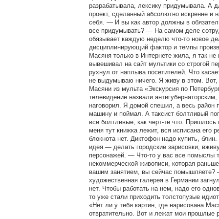
разрабатывала, лексику придумывала. А 
проект, сделанный абсолютно искренне и н
себя. — И вы как автор должны в обязате
все придумывать? — На самом деле сотру
обязывает каждую неделю что-то новое д
дисциплинирующий фактор и темпы произв
Масяня только в Интернете жила, я так не 
вывешивал на сайт мультики со строгой п
рухнул от наплыва посетителей. Что касае
не выдумываю ничего. Я живу в этом. Вот,
Масяни из мульта «Экскурсия по Петербург
телевидение назвали антигубернаторским, 
наговорил. Я домой спешил, а весь район 
машину и поймал. А таксист болтливый поп
все болтливые, как черт-те что. Пришлось 
меня тут книжка лежит, вся исписана его 
блокнота нет. Диктофон надо купить, блин
идея — делать городские зарисовки, вжив
персонажей. — Что-то у вас все помыслы т
некоммерческой живописи, которая раньш
вашим занятием, вы сейчас помышляете? 
художественная галерея в Германии загнул
нет. Чтобы работать на нем, надо его одно
то уже стали приходить толстопузые идиот
«Нет ли у тебя картин, где нарисована Ма
отвратительно. Вот и лежат мои прошлые р