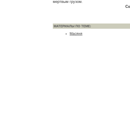
мертвым грузом.
Со
МАТЕРИАЛЫ ПО ТЕМЕ:
Масяня