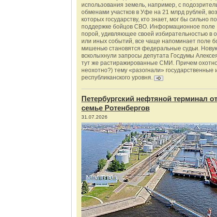
использования земель, например, с подозрите
обменами участков в Уфе на 21 млрд рублей, во
которых государству, кто знает, мог бы сильно п
поддержке бойцов СВО. Информационное поле 
порой, удивляющее своей избирательностью в о
или иных событий, все чаще напоминает поле бо
мишенью становятся федеральные судьи. Нову
всколыхнули запросы депутата Госдумы Алексе
тут же растиражированные СМИ. Причем охотно
неохотно?) тему «разогнали» государственные 
республиканского уровня.
Петербургский нефтяной терминал о
семье Ротенбергов
31.07.2026