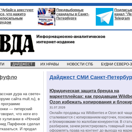
У Чубайса арестуют
Предвыборные
Подписыв
все, что нажито
скандалы в Санкт-
канал "Л
непосильным
Петербурге
Telegram
трудом
СТИ
ДАЙДЖЕСТ
ИХ НРАВЫ
НОВОСТИ СПБ
БУДНИ СЕВЕРО-
 фуфло
Дайджест СМИ Санкт-Петербур
Юридическая защита бренда на
ассная дура на свете»
маркетплейсах: как продавцам Wildbe
уме сайта mult.ru), в
Ozon избежать копирования и блоки
 программе
31.07.2026
онки — питерский
Онлайн продавцы на Wildberries и Ozon всё чащ
оворил, что ноги его
сталкиваются с копированием карточек, похожи
е хулиганки в «Ночной
и блокировками по жалобам конкурентов. В стат
онид Парфенов сделал
разбираем, зачем регистрировать товарный зна
отказаться. И продал
оформлять права на контент до выхода на марк