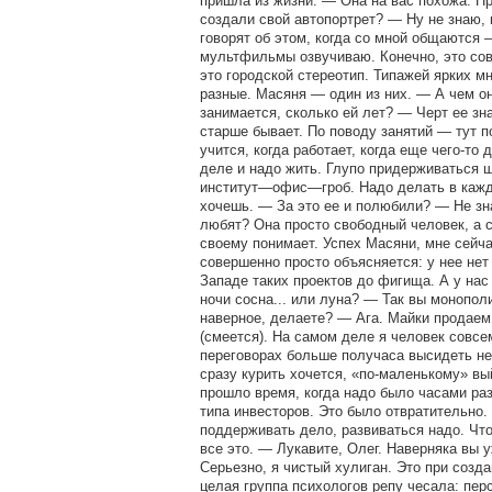
пришла из жизни. — Она на вас похожа. Пр
создали свой автопортрет? — Ну не знаю, 
говорят об этом, когда со мной общаются 
мультфильмы озвучиваю. Конечно, это со
это городской стереотип. Типажей ярких мн
разные. Масяня — один из них. — А чем о
занимается, сколько ей лет? — Черт ее знае
старше бывает. По поводу занятий — тут п
учится, когда работает, когда еще чего-то 
деле и надо жить. Глупо придерживаться
институт—офис—гроб. Надо делать в кажд
хочешь. — За это ее и полюбили? — Не зна
любят? Она просто свободный человек, а 
своему понимает. Успех Масяни, мне сейча
совершенно просто объясняется: у нее нет
Западе таких проектов до фигища. А у нас
ночи сосна... или луна? — Так вы монопол
наверное, делаете? — Ага. Майки продаем
(смеется). На самом деле я человек совсе
переговорах больше получаса высидеть не
сразу курить хочется, «по-маленькому» вы
прошло время, когда надо было часами раз
типа инвесторов. Это было отвратительно.
поддерживать дело, развиваться надо. Чт
все это. — Лукавите, Олег. Наверняка вы 
Серьезно, я чистый хулиган. Это при созд
целая группа психологов репу чесала: пер