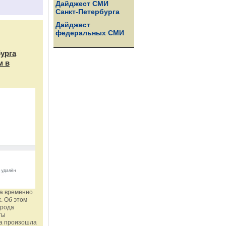
Дайджест СМИ
Санкт-Петербурга
Дайджест
федеральных СМИ
бурга
м в
га временно
. Об этом
орода
ты
ка произошла