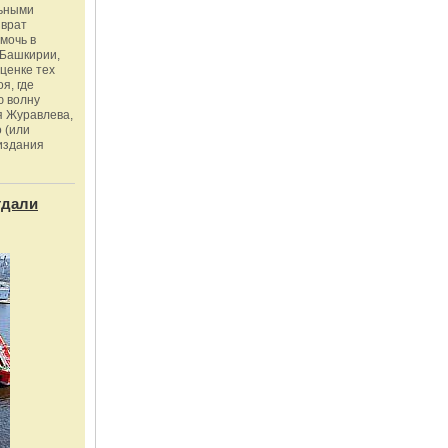
льными
зврат
омочь в
Башкирии,
ценке тех
я, где
ю волну
я Журавлева,
 (или
издания
тдали