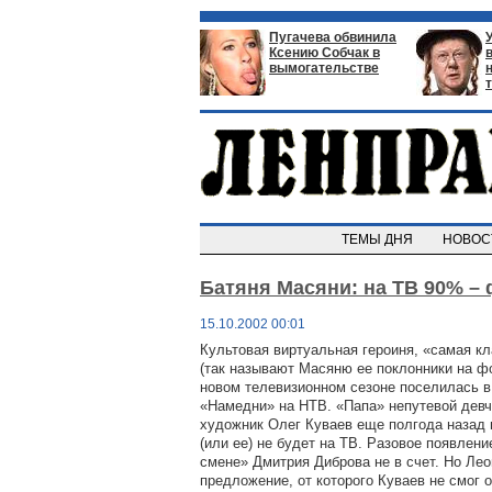
Пугачева обвинила
Ксению Собчак в
вымогательстве
ТЕМЫ ДНЯ
НОВО
Батяня Масяни: на ТВ 90% –
15.10.2002 00:01
Культовая виртуальная героиня, «самая кл
(так называют Масяню ее поклонники на фор
новом телевизионном сезоне поселилась в
«Намедни» на НТВ. «Папа» непутевой девч
художник Олег Куваев еще полгода назад г
(или ее) не будет на ТВ. Разовое появлени
смене» Дмитрия Диброва не в счет. Но Ле
предложение, от которого Куваев не смог 