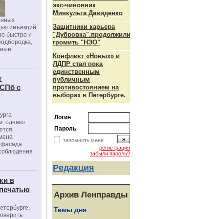
экс-чиновник
Минкульта Давиденко
анных
Защитники карьера
щью инъекций
"Дубровка".продолжили
но быстро и
подбородка,
громить "НЭО"
зные
Конфликт «Новых» и
ЛДПР стал пока
единственным
г
публичным
 СПб с
противостоянием на
выборах в Петербурге.
урга
Логин
, однако
Пароль
ется
мена
запомнить меня
я фасада
регистрация
 соблюдения
забыли пароль?
Редакция
ки в
 печатью
Архив Ленправды
Петербурге,
Темы дня
роверить