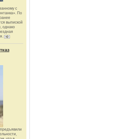
занному с
онтанка». По
 ранее
тся выпиской
, однако
мездная
я.
тказ
 предъявили
ельности,
м, что в