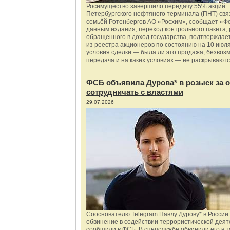
Росимущество завершило передачу 55% акций
Петербургского нефтяного терминала (ПНТ) свя
семьёй Ротенбергов АО «Росхим», сообщает «Ф
данным издания, переход контрольного пакета,
обращенного в доход государства, подтверждае
из реестра акционеров по состоянию на 10 июля
условия сделки — была ли это продажа, безвоз
передача и на каких условиях — не раскрываютс
ФСБ объявила Дурова* в розыск за о
сотрудничать с властями
29.07.2026
Сооснователю Telegram Павлу Дурову* в России
обвинение в содействии террористической деят
сообщили в ФСБ. В спецслужбе обвинили его в то