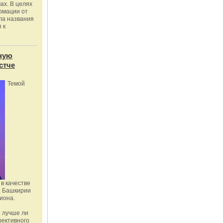
ах. В целях
рмации от
ла названия
 к
ную
стче
Темой
в качестве
а Башкирии
иона.
 лучше ли
фективного