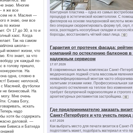
изнайтесь: вы
не знаю. Многие
— я же все
Контурная пластика – одна из самых востребов
всем не я. Масяня —
процедур в эстетической косметологии. С помо
ого я знаю, они все
филлеров на основе гиалуроновой кислоты мож
на по жизни
без операции скорректировать форму губ, скул, 
носа, разгладить носогубные складки и носослё
т. От 17 до 30, а то и
борозды, восстановить чёткий овал лица.
олный хаос. Когда
делает. Так на самом
 шаблона школа—
Гарантия от протечек фасада: рейтин
ый момент жизни, что
компаний по остеклению балконов в
ю. Кто знает, за что
надежным сервисом
свободу уж каждый по-
17.07.2026
с в голову пришло,
В современных жилых комплексах Санкт-Петерб
 конкурентов. На
модернизация лоджий стала массовым явлением
 она одна, словно в
неквалифицированный монтаж часто оборачива
ист! Бизнес неплохой,
залитыми этажами ниже. Профессиональная за
 с Масяней, футболки
холодного остекления на теплое без изменени
м не бизнесовый. На
требует безупречной гидроизоляции и строгого
 могу. Мне очень
архитектурных регламентов застройщика.
йти. Слава Богу,
говаривать, искать
Где предпринимателю заказать визит
 Теперь надо
Санкт-Петербурге и что учесть перед
обы хотя бы содержать
ужасно деловой. —
4.07.2026
ании Бивиса и Батхеда
Как выбрать место для печати визиток в Санкт-
подготовить макет, подобрать материал и что п
сонажей