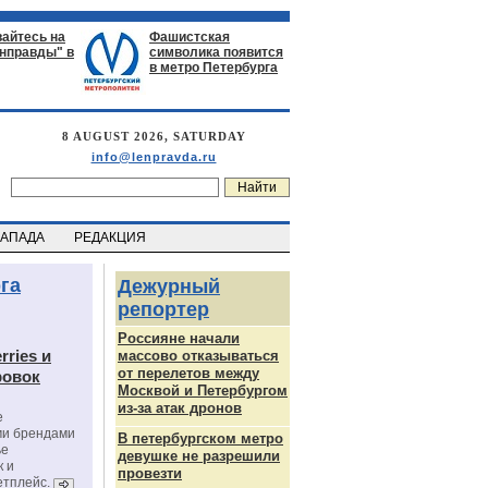
айтесь на
Фашистская
енправды" в
символика появится
в метро Петербурга
8 AUGUST 2026, SATURDAY
info@lenpravda.ru
ЗАПАДА
РЕДАКЦИЯ
га
Дежурный
репортер
Россияне начали
rries и
массово отказываться
от перелетов между
ровок
Москвой и Петербургом
из-за атак дронов
е
ми брендами
В петербургском метро
ье
девушке не разрешили
к и
провезти
етплейс.