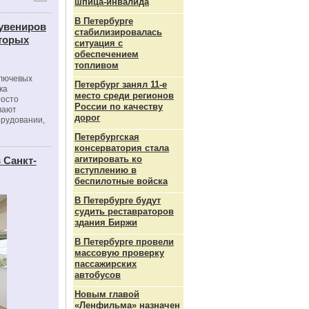
шпица‑инвалида
В Петербурге
сувениров
стабилизировалась
оторых
ситуация с
обеспечением
топливом
ключевых
Петербург занял 11-е
ка
место среди регионов
росто
России по качеству
вают
дорог
орудовании,
Петербургская
консерватория стала
агитировать ко
 Санкт-
вступлению в
беспилотные войска
В Петербурге будут
судить реставраторов
здания Биржи
В Петербурге провели
массовую проверку
пассажирских
автобусов
Новым главой
«Ленфильма» назначен