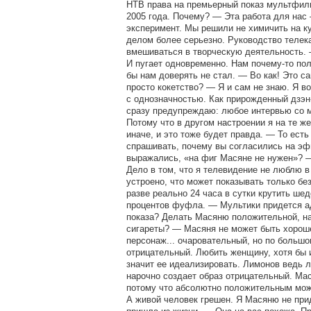
НТВ права на премьерный показ мультфил
2005 года. Почему? — Эта работа для на
эксперимент. Мы решили не химичить на ку
делом более серьезно. Руководство телек
вмешиваться в творческую деятельность.
И пугает одновременно. Нам почему-то по
бы нам доверять не стал. — Во как! Это с
просто кокетство? — Я и сам не знаю. Я в
с однозначностью. Как прирожденный дзэн
сразу предупреждаю: любое интервью со
Потому что в другом настроении я на те ж
иначе, и это тоже будет правда. — То ест
спрашивать, почему вы согласились на эфи
выражались, «на фиг Масяне не нужен»? 
Дело в том, что я телевидение не люблю в
устроено, что может показывать только бе
разве реально 24 часа в сутки крутить ше
процентов фуфла. — Мультики придется а
показа? Делать Масяню положительной, на
сигареты? — Масяня не может быть хороше
персонаж... очаровательный, но по большо
отрицательный. Любить женщину, хотя бы 
значит ее идеализировать. Лимонов ведь л
нарочно создает образ отрицательный. Ма
потому что абсолютно положительным може
А живой человек грешен. Я Масяню не при