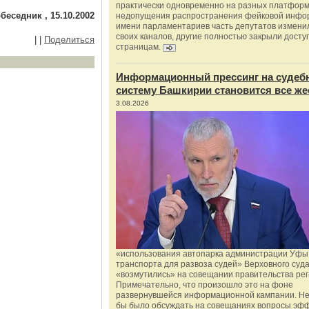
практически одновременно на разных платформ
беседник , 15.10.2002
недопущения распространения фейковой инфо
имени парламентариев часть депутатов измени
своих каналов, другие полностью закрыли доступ
|
|
Поделиться
страницам.
Информационный прессинг на судеб
систему Башкирии становится все же
3.08.2026
«использования автопарка администрации Уфы 
транспорта для развоза судей» Верховного суд
«возмутились» на совещании правительства рег
Примечательно, что произошло это на фоне
развернувшейся информационной кампании. Не
бы было обсуждать на совещаниях вопросы эф