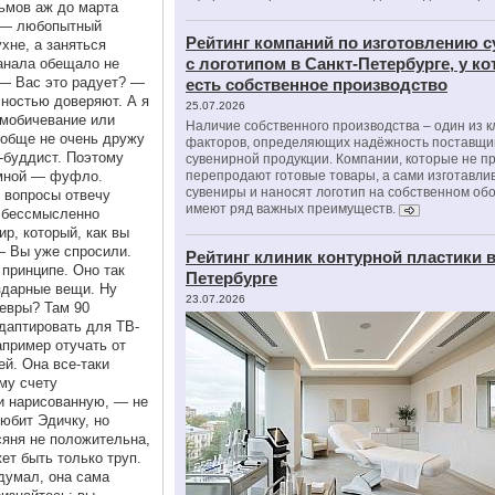
ьмов аж до марта
с — любопытный
Рейтинг компаний по изготовлению 
хне, а заняться
с логотипом в Санкт-Петербурге, у к
анала обещало не
 — Вас это радует? —
есть собственное производство
лностью доверяют. А я
25.07.2026
амобичевание или
Наличие собственного производства – один из 
ообще не очень дружу
факторов, определяющих надёжность поставщи
-буддист. Поэтому
сувенирной продукции. Компании, которые не п
 мной — фуфло.
перепродают готовые товары, а сами изготавли
сувениры и наносят логотип на собственном об
е вопросы отвечу
имеют ряд важных преимуществ.
ь бессмысленно
р, который, как вы
— Вы уже спросили.
Рейтинг клиник контурной пластики в
 принципе. Оно так
Петербурге
здарные вещи. Ну
23.07.2026
девры? Там 90
даптировать для ТВ-
пример отучать от
й. Она все-таки
му счету
и нарисованную, — не
юбит Эдичку, но
сяня не положительна,
т быть только труп.
думал, она сама