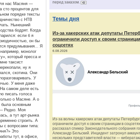
перед заказом.
для нас Масяня —
а сто процентов для
льном порядке тексты
Темы дня
дничество с НТВ
елать. Нынешний
одства бодрят. Когда
Из‑за хакерских атак депутаты Петер
парился: если б я
ограничили доступ к своим страница
ериодичностью, он бы
соцсетях
тся придумывания... Я
 например, монолог
6.08.2026
у», который пресса и
мне таксист
перекопали, ну я
ался, скотина. Они
поразговаривать. У
речью. У меня даже
. На самом деле есть
ую писать голоса
олько о Масяне. А о
е была основным
— Редко. Моя
ась, а тут арт-рынка
Из‑за волны хакерских атак депутаты Петербур
временно строить. А
ограничили доступ к своим страницам в соцсетях
ы с вопросами типа:
рассказал спикер Законодательного собрания г
сяня?» Это
Александр Бельский. Инцидент затронул аккаун
аботы тут, в офисе,
нескольких представителей власти — киберата