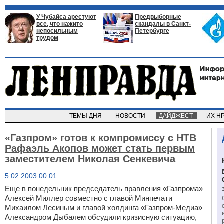
У Чубайса арестуют
Предвыборные
все, что нажито
скандалы в Санкт-
непосильным
Петербурге
трудом
ТЕМЫ ДНЯ
НОВОСТИ
ДАЙДЖЕСТ
ИХ Н
«Газпром» готов к компромиссу с НТВ
Рафаэль Акопов может стать первым
заместителем Николая Сенкевича
5.02.2003 00:01
Еще в понедельник председатель правления «Газпрома»
Алексей Миллер совместно с главой Минпечати
Михаилом Лесиным и главой холдинга «Газпром-Медиа»
Александром Дыбалем обсудили кризисную ситуацию,