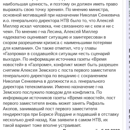
наибольшая ценность, и поэтому он должен иметь право
выражать свою точку зрения». По мнению министра,
основной мотивацией при назначении Николая Сенкевича
и.о. генерального директора НТВ было то, что Алексей
Миллер искал человека, «не связанного ни с кем и ни с
чем». По мнению г-на Лесина, Алексей Миллер
«адекватно оценивает ситуацию и заинтересован в
скором разрешении кризиса с наименьшими потерями
для компании». Он также отметил, что у главы
«Газпрома» в создавшейся ситуации «есть сценарий
выхода». По информации источника газеты «Время
новостей» в «Газпроме», конфликт может быть разрешен
снятием Алексея Земского с поста первого заместителя
генерального директора по вещанию с сохранением
Николая Сенкевича в должности и.о. генерального
директора телекомпании. Именно назначение г-на
Земского послужило поводом для конфликта. По
информации источников газеты «Время новостей», пост
первого заместителя вновь может занять Рафаэль
Акопов, занимавший пост первого заместителя
гендиректора при Борисе Йордане и подавший в отставку
несколько дней назад. Как заявили в самом НТВ, их
такой вариант тоже вполне устраивает.