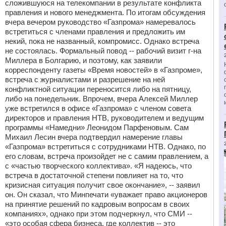
сложившуюся на телекомпании в результате конфликта
правления и нового менеджмента. По итогам обсуждения
вчера вечером руководство «Газпрома» намеревалось
встретиться с членами правления и предложить им
некий, пока не названный, компромисс. Однако встреча
не состоялась. Формальный повод -- рабочий визит г-на
Миллера в Болгарию, и поэтому, как заявили
корреспонденту газеты «Время новостей» в «Газпроме»,
встреча с журналистами и разрешение на ней
конфликтной ситуации переносится либо на пятницу,
либо на понедельник. Впрочем, вчера Алексей Миллер
уже встретился в офисе «Газпрома» с членом совета
директоров и правления НТВ, руководителем и ведущим
программы «Намедни» Леонидом Парфеновым. Сам
Михаил Лесин вчера подтвердил намерение главы
«Газпрома» встретиться с сотрудниками НТВ. Однако, по
его словам, встреча произойдет не с самим правлением, а
с «частью творческого коллектива». «Я надеюсь, что
встреча в достаточной степени повлияет на то, что
кризисная ситуация получит свое окончание», -- заявил
он. Он сказал, что Минпечати «уважает право акционеров
на принятие решений по кадровым вопросам в своих
компаниях», однако при этом подчеркнул, что СМИ --
«это особая сфера бизнеса, где коллектив -- это