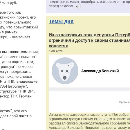
подготовить макет, подобрать материал и что п
 млн руб.
перед заказом.
ере того как
тинский проект, его
Темы дня
ах потенциального
ду, что Ковыктинский
о в рамках
Из‑за хакерских атак депутаты Петер
ири, - объясняет
ограничили доступ к своим страница
соцсетях
ы вызывают сомнения,
6.08.2026
м" не имеет смысла".
, дело еще и в том,
тролеум" не менее
могут предложить
ов пока не спешит
ВР и ТНК, владеющие
СИА-Петролеум",
структуре "ТНК BP".
ектор ТНК Герман
стям", что его
Из‑за волны хакерских атак депутаты Петербур
даст свой пакет в
ограничили доступ к своим страницам в соцсетях
рассказал спикер Законодательного собрания г
Александр Бельский. Инцидент затронул аккаун