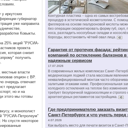
словиях.
 у иркутских
Контурная пластика – одна из самых востребов
нференции губернатор
процедур в эстетической косметологии. С помо
страция уже направила
филлеров на основе гиалуроновой кислоты мож
рудничестве,
без операции скорректировать форму губ, скул, 
носа, разгладить носогубные складки и носослё
разработке Ковыкты.
борозды, восстановить чёткий овал лица.
 на 25% акций "РУСИА-
частников проекта
Гарантия от протечек фасада: рейтин
сия, которая снизит
компаний по остеклению балконов в
азпрому" получить
надежным сервисом
.
17.07.2026
В современных жилых комплексах Санкт-Петерб
, местные власти
модернизация лоджий стала массовым явлением
лизовав опцион с ВР.
неквалифицированный монтаж часто оборачива
вую очередь отвечает
залитыми этажами ниже. Профессиональная за
ист предлагает
холодного остекления на теплое без изменени
спорт, но и на
требует безупречной гидроизоляции и строгого
ди этого мы готовы
архитектурных регламентов застройщика.
Где предпринимателю заказать визит
вкусу, и монополист
Санкт-Петербурге и что учесть перед
ий "РУСИА-Петролеум"
. Но спустя некоторое
4.07.2026
анированные
Как выбрать место для печати визиток в Санкт-