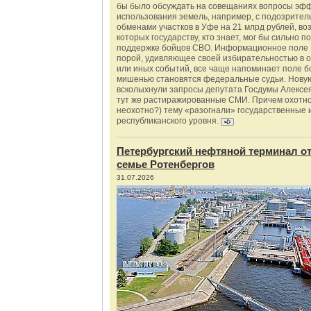
бы было обсуждать на совещаниях вопросы эф
использования земель, например, с подозрите
обменами участков в Уфе на 21 млрд рублей, во
которых государству, кто знает, мог бы сильно п
поддержке бойцов СВО. Информационное поле 
порой, удивляющее своей избирательностью в о
или иных событий, все чаще напоминает поле бо
мишенью становятся федеральные судьи. Нову
всколыхнули запросы депутата Госдумы Алексе
тут же растиражированные СМИ. Причем охотно
неохотно?) тему «разогнали» государственные 
республиканского уровня.
Петербургский нефтяной терминал о
семье Ротенбергов
31.07.2026