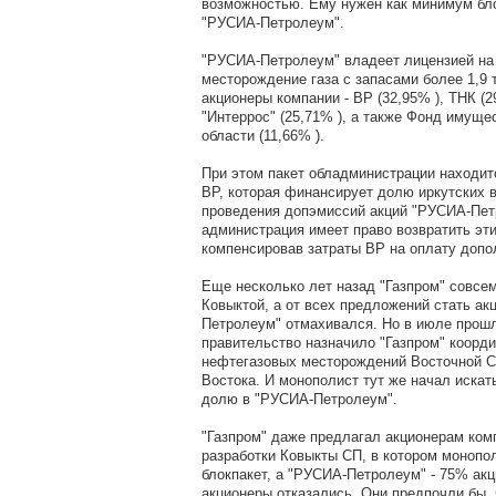
возможностью. Ему нужен как минимум бл
"РУСИА-Петролеум".
"РУСИА-Петролеум" владеет лицензией на
месторождение газа с запасами более 1,9 
акционеры компании - BP (32,95% ), ТНК (2
"Интеррос" (25,71% ), а также Фонд имуще
области (11,66% ).
При этом пакет обладминистрации находит
ВР, которая финансирует долю иркутских в
проведения допэмиссий акций "РУСИА-Пет
администрация имеет право возвратить эти
компенсировав затраты BP на оплату допо
Еще несколько лет назад "Газпром" совсе
Ковыктой, а от всех предложений стать а
Петролеум" отмахивался. Но в июле прошл
правительство назначило "Газпром" коорд
нефтегазовых месторождений Восточной С
Востока. И монополист тут же начал искат
долю в "РУСИА-Петролеум".
"Газпром" даже предлагал акционерам ком
разработки Ковыкты СП, в котором моноп
блокпакет, а "РУСИА-Петролеум" - 75% акц
акционеры отказались. Они предпочли бы, 