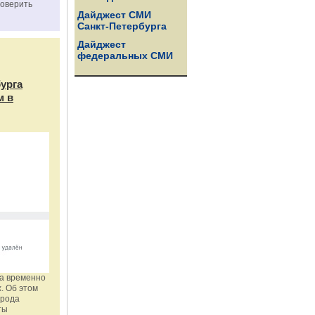
роверить
Дайджест СМИ
Санкт-Петербурга
Дайджест
федеральных СМИ
бурга
м в
га временно
. Об этом
орода
ты