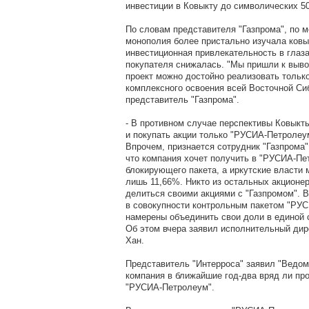
инвестиции в Ковыкту до символических 50
По словам представителя "Газпрома", по м
монополия более пристально изучала ковык
инвестиционная привлекательность в глаз
покупателя снижалась. "Мы пришли к выво
проект можно достойно реализовать тольк
комплексного освоения всей Восточной Сиб
представитель "Газпрома".
- В противном случае перспективы Ковыкт
и покупать акции только "РУСИА-Петролеу
Впрочем, признается сотрудник "Газпрома"
что компания хочет получить в "РУСИА-Пе
блокирующего пакета, а иркутские власти 
лишь 11,66%. Никто из остальных акционер
делиться своими акциями с "Газпромом". 
в совокупности контрольным пакетом "РУ
намерены объединить свои доли в единой 
Об этом вчера заявил исполнительный дир
Хан.
Представитель "Интерроса" заявил "Ведомо
компания в ближайшие год-два вряд ли про
"РУСИА-Петролеум".