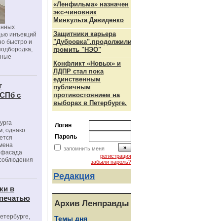
«Ленфильма» назначен
экс-чиновник
Минкульта Давиденко
анных
Защитники карьера
щью инъекций
"Дубровка".продолжили
но быстро и
подбородка,
громить "НЭО"
зные
Конфликт «Новых» и
ЛДПР стал пока
единственным
г
публичным
 СПб с
противостоянием на
выборах в Петербурге.
урга
Логин
, однако
Пароль
ется
мена
запомнить меня
я фасада
регистрация
 соблюдения
забыли пароль?
Редакция
ки в
 печатью
Архив Ленправды
Петербурге,
Темы дня