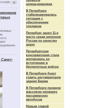
провезти
етплейс.
шпица‑инвалида
В Петербурге
сувениров
стабилизировалась
оторых
ситуация с
обеспечением
топливом
ключевых
Петербург занял 11-е
ка
место среди регионов
росто
России по качеству
вают
дорог
орудовании,
Петербургская
консерватория стала
агитировать ко
 Санкт-
вступлению в
беспилотные войска
В Петербурге будут
судить реставраторов
здания Биржи
В Петербурге провели
массовую проверку
пассажирских
автобусов
Новым главой