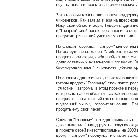
поучаствовал в проекте на коммерческих у
Зато газовый монополист нашел поддержку
чиновников. Как заявил вчера на пресс-ко
Иркутской области Борис Говорин, админи
в "Газпром" свой проект соглашения о сот
предусматривающий участие монополии в 
По словам Говорина, "Газпром" менее чем
Петролеум" не согласен. "Либо кто-то из у
продаст свои акции, либо пройдет допэмис
долю остальных акционеров и позволит "Г
блокирующий пакет", - поясняет губернатор
По словам одного из иркутских чиновников
готовы продать "Газпрому" свой пакет, реа
"Участие "Газпрома" в этом проекте в пер
интересам нашей области, так как монопол
продавать ковыктинский газ не только на эк
внутренний рынок, - говорит чиновник. - Ра
продать ему свой пакет".
Сначала "Газпрому" эта идея пришлась по 
даже выделил 1 млрд руб. на покупку акц
в проекте своей инвестпрограммы на 2003 г
время "Газпром" передумал и снизил запл