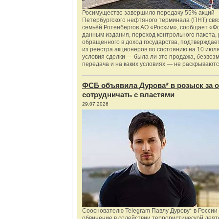
Росимущество завершило передачу 55% акций
Петербургского нефтяного терминала (ПНТ) свя
семьёй Ротенбергов АО «Росхим», сообщает «Ф
данным издания, переход контрольного пакета,
обращенного в доход государства, подтверждае
из реестра акционеров по состоянию на 10 июля
условия сделки — была ли это продажа, безвоз
передача и на каких условиях — не раскрываютс
ФСБ объявила Дурова* в розыск за о
сотрудничать с властями
29.07.2026
Сооснователю Telegram Павлу Дурову* в России
обвинение в содействии террористической деят