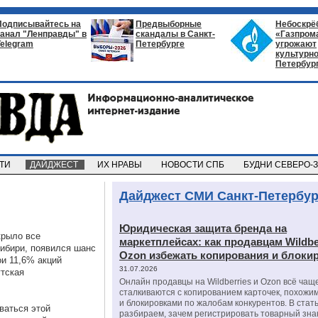
Подписывайтесь на
Предвыборные
Небоскрё
канал "Ленправды" в
скандалы в Санкт-
«Газпром
Telegram
Петербурге
угрожают
культурно
Петербур
СТИ
ДАЙДЖЕСТ
ИХ НРАВЫ
НОВОСТИ СПБ
БУДНИ СЕВЕРО-
Дайджест СМИ Санкт-Петербур
Юридическая защита бренда на
крыло все
маркетплейсах: как продавцам Wildbe
ибири, появился шанс
Ozon избежать копирования и блоки
и 11,6% акций
31.07.2026
утская
Онлайн продавцы на Wildberries и Ozon всё чащ
сталкиваются с копированием карточек, похожи
и блокировками по жалобам конкурентов. В стат
ваться этой
разбираем, зачем регистрировать товарный зна