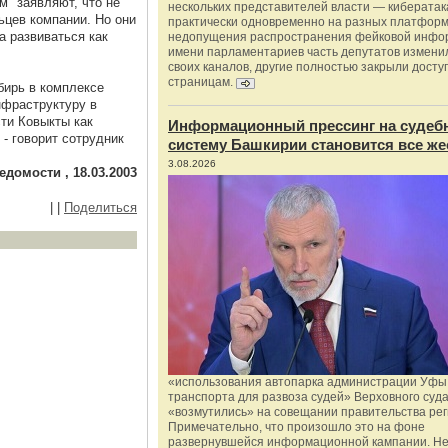
" заявляют, что не
нескольких представителей власти — киберата
ьцев компании. Но они
практически одновременно на разных платформ
а развиваться как
недопущения распространения фейковой инфо
имени парламентариев часть депутатов измени
своих каналов, другие полностью закрыли доступ
страницам.
бирь в комплексе
нфраструктуру в
сти Ковыкты как
Информационный прессинг на судеб
 - говорит сотрудник
систему Башкирии становится все же
3.08.2026
едомости , 18.03.2003
|
|
Поделиться
«использования автопарка администрации Уфы 
транспорта для развоза судей» Верховного суд
«возмутились» на совещании правительства рег
Примечательно, что произошло это на фоне
развернувшейся информационной кампании. Не