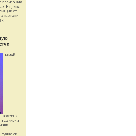
ка произошла
ах. В целях
рмации от
ла названия
 к
ную
стче
Темой
в качестве
а Башкирии
иона.
 лучше ли