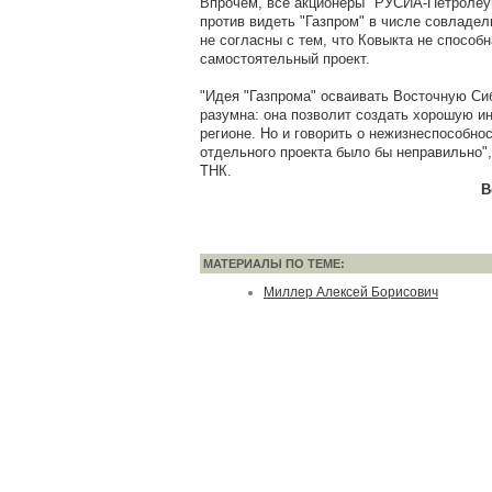
Впрочем, все акционеры "РУСИА-Петролеум
против видеть "Газпром" в числе совладел
не согласны с тем, что Ковыкта не способн
самостоятельный проект.
"Идея "Газпрома" осваивать Восточную Си
разумна: она позволит создать хорошую и
регионе. Но и говорить о нежизнеспособно
отдельного проекта было бы неправильно",
ТНК.
В
МАТЕРИАЛЫ ПО ТЕМЕ:
Миллер Алексей Борисович