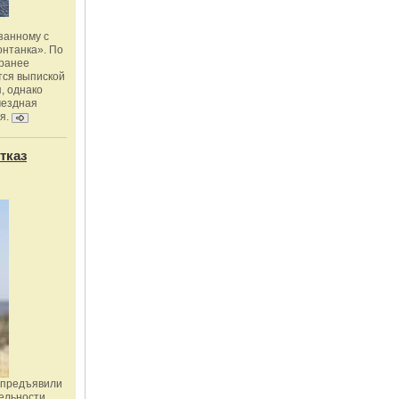
занному с
онтанка». По
 ранее
тся выпиской
, однако
мездная
я.
тказ
 предъявили
ельности,