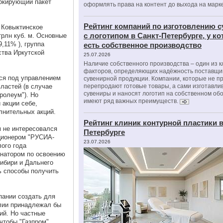
окирующий пакет
оформлять права на контент до выхода на марк
Рейтинг компаний по изготовлению 
 Ковыктинское
с логотипом в Санкт-Петербурге, у к
трлн куб. м. Основные
9,11% ), группа
есть собственное производство
ства Иркутской
25.07.2026
Наличие собственного производства – один из 
факторов, определяющих надёжность поставщи
ся под управлением
сувенирной продукции. Компании, которые не п
ластей (в случае
перепродают готовые товары, а сами изготавли
сувениры и наносят логотип на собственном об
ролеум"). Но
имеют ряд важных преимуществ.
 акции себе,
лнительных акций.
Рейтинг клиник контурной пластики в
м не интересовался
Петербурге
кционером "РУСИА-
23.07.2026
ого года
инатором по освоению
ибири и Дальнего
ь способы получить
пании создать для
олии принадлежал бы
ий. Но частные
чтобы "Газпром"