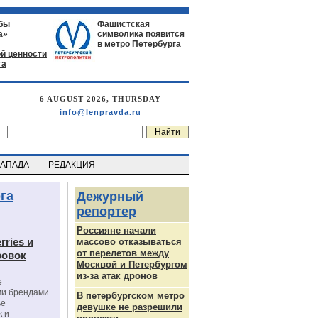
бы
Фашистская
а»
символика появится
в метро Петербурга
й ценности
га
6 AUGUST 2026, THURSDAY
info@lenpravda.ru
ЗАПАДА
РЕДАКЦИЯ
га
Дежурный
репортер
Россияне начали
rries и
массово отказываться
от перелетов между
ровок
Москвой и Петербургом
из-за атак дронов
е
ми брендами
В петербургском метро
ье
девушке не разрешили
к и