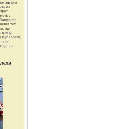
фективного
льными
зврат
омочь в
Башкирии,
ценке тех
я, где
ю волну
я Журавлева,
 (или
издания
тдали