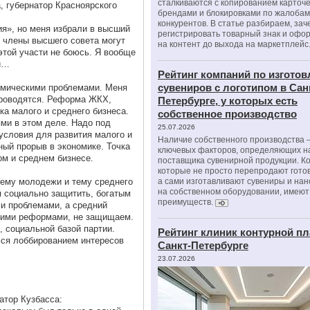
сталкиваются с копированием карточе
, губернатор Красноярского
брендами и блокировками по жалобам
конкурентов. В статье разбираем, зач
ия», но меня избрали в высший
регистрировать товарный знак и офо
о члены высшего совета могут
на контент до выхода на маркетплейс
этой участи не боюсь. Я вообще
ай…
Рейтинг компаний по изгото
сувениров с логотипом в Сан
омическими проблемами. Меня
проводятся. Реформа ЖКХ,
Петербурге, у которых есть
ка малого и среднего бизнеса.
собственное производство
ми в этом деле. Надо под
25.07.2026
условия для развития малого и
Наличие собственного производства –
ный прорыв в экономике. Точка
ключевых факторов, определяющих н
ом и среднем бизнесе.
поставщика сувенирной продукции. К
которые не просто перепродают гото
тему молодежи и тему среднего
а сами изготавливают сувениры и нан
на собственном оборудовании, имеют
я социально защитить, богатым
преимуществ.
ми проблемами, а средний
этими реформами, не защищаем.
, социальной базой партии.
Рейтинг клиник контурной пл
ься лоббированием интересов
Санкт-Петербурге
23.07.2026
атор Кузбасса: