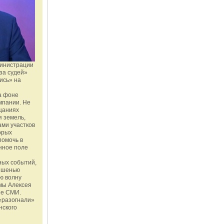
министрации
за судей»
ись» на
а фоне
мпании. Не
щаниях
 земель,
ми участков
орых
помочь в
нное поле
ных событий,
мишенью
ю волну
мы Алексея
ые СМИ.
«разогнали»
нского