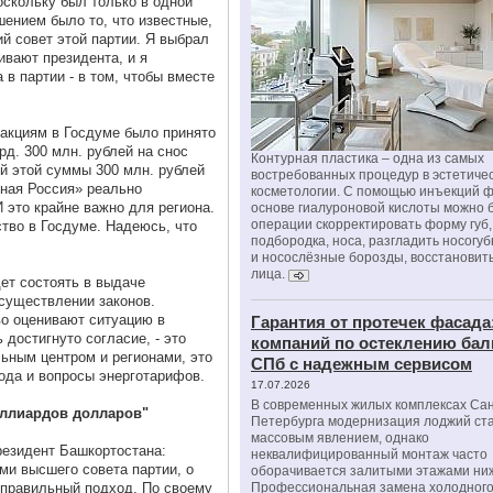
оскольку был только в одной
ением было то, что известные,
й совет этой партии. Я выбрал
вают президента, и я
в партии - в том, чтобы вместе
акциям в Госдуме было принято
д. 300 млн. рублей на снос
Контурная пластика – одна из самых
ей этой суммы 300 млн. рублей
востребованных процедур в эстетиче
иная Россия» реально
косметологии. С помощью инъекций 
 это крайне важно для региона.
основе гиалуроновой кислоты можно 
операции скорректировать форму губ, 
ство в Госдуме. Надеюсь, что
подбородка, носа, разгладить носогу
и носослёзные борозды, восстановить
лица.
ет состоять в выдаче
осуществлении законов.
во оценивают ситуацию в
Гарантия от протечек фасада
 достигнуто согласие, - это
компаний по остеклению бал
ным центром и регионами, это
СПб с надежным сервисом
года и вопросы энерготарифов.
17.07.2026
В современных жилых комплексах Сан
иллиардов долларов"
Петербурга модернизация лоджий ст
массовым явлением, однако
резидент Башкортостана:
неквалифицированный монтаж часто
и высшего совета партии, о
оборачивается залитыми этажами ни
 правильный подход. По своему
Профессиональная замена холодного