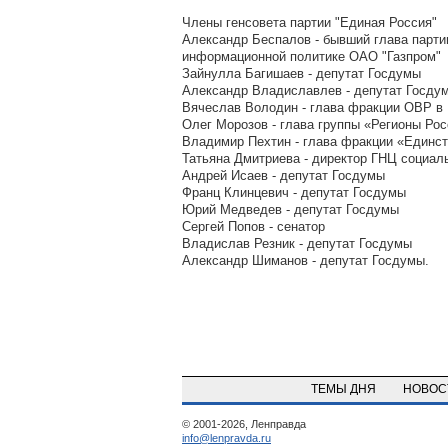
Члены генсовета партии "Единая Россия"
Александр Беспалов - бывший глава парти
информационной политике ОАО "Газпром"
Зайнулла Багишаев - депутат Госдумы
Александр Владиславлев - депутат Госду
Вячеслав Володин - глава фракции ОВР в
Олег Морозов - глава группы «Регионы Рос
Владимир Пехтин - глава фракции «Единст
Татьяна Дмитриева - директор ГНЦ социал
Андрей Исаев - депутат Госдумы
Франц Клинцевич - депутат Госдумы
Юрий Медведев - депутат Госдумы
Сергей Попов - сенатор
Владислав Резник - депутат Госдумы
Александр Шиманов - депутат Госдумы.
ТЕМЫ ДНЯ
НОВО
© 2001-2026, Ленправда
info@lenpravda.ru