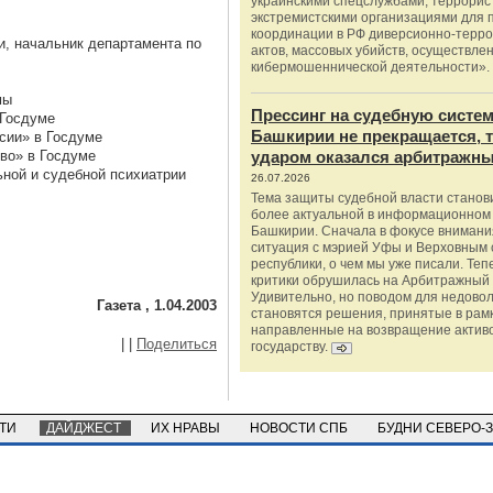
украинскими спецслужбами, террорис
экстремистскими организациями для п
координации в РФ диверсионно-терро
и, начальник департамента по
актов, массовых убийств, осуществле
кибермошеннической деятельности».
мы
Прессинг на судебную систе
 Госдуме
Башкирии не прекращается, 
сии» в Госдуме
во» в Госдуме
ударом оказался арбитражны
ьной и судебной психиатрии
26.07.2026
Тема защиты судебной власти станов
более актуальной в информационном
Башкирии. Сначала в фокусе внимани
ситуация с мэрией Уфы и Верховным 
республики, о чем мы уже писали. Теп
критики обрушилась на Арбитражный 
Удивительно, но поводом для недово
Газета , 1.04.2003
становятся решения, принятые в рамк
направленные на возвращение актив
|
|
Поделиться
государству.
СТИ
ДАЙДЖЕСТ
ИХ НРАВЫ
НОВОСТИ СПБ
БУДНИ СЕВЕРО-