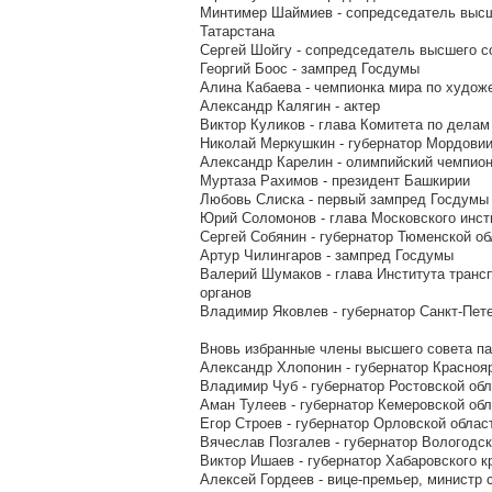
Минтимер Шаймиев - сопредседатель высш
Татарстана
Сергей Шойгу - сопредседатель высшего с
Георгий Боос - зампред Госдумы
Алина Кабаева - чемпионка мира по худож
Александр Калягин - актер
Виктор Куликов - глава Комитета по дела
Николай Меркушкин - губернатор Мордови
Александр Карелин - олимпийский чемпио
Муртаза Рахимов - президент Башкирии
Любовь Слиска - первый зампред Госдумы
Юрий Соломонов - глава Московского инст
Сергей Собянин - губернатор Тюменской об
Артур Чилингаров - зампред Госдумы
Валерий Шумаков - глава Института транс
органов
Владимир Яковлев - губернатор Санкт-Пет
Вновь избранные члены высшего совета па
Александр Хлопонин - губернатор Краснояр
Владимир Чуб - губернатор Ростовской об
Аман Тулеев - губернатор Кемеровской об
Егор Строев - губернатор Орловской облас
Вячеслав Позгалев - губернатор Вологодск
Виктор Ишаев - губернатор Хабаровского к
Алексей Гордеев - вице-премьер, министр 