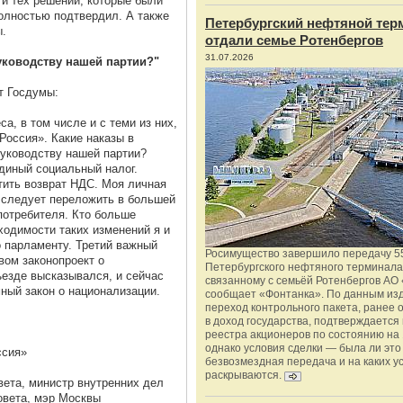
 и тех решений, которые были
олностью подтвердил. А также
Петербургский нефтяной тер
ы.
отдали семье Ротенбергов
31.07.2026
руководству нашей партии?"
т Госдумы:
а, в том числе и с теми из них,
Россия». Какие наказы в
руководству нашей партии?
единый социальный налог.
тить возврат НДС. Моя личная
- следует переложить в большей
потребителя. Кто больше
бходимости таких изменений я и
о парламенту. Третий важный
Росимущество завершило передачу 5
вом законопроект о
Петербургского нефтяного терминала
ъезде высказывался, и сейчас
связанному с семьёй Ротенбергов АО 
ный закон о национализации.
сообщает «Фонтанка». По данным из
переход контрольного пакета, ранее
в доход государства, подтверждается
реестра акционеров по состоянию на 
однако условия сделки — была ли это
ссия»
безвозмездная передача и на каких у
раскрываются.
вета, министр внутренних дел
овета, мэр Москвы