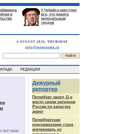
 обвинила
У Чубайса арестуют
обчак в
все, что нажито
льстве
непосильным
трудом
6 AUGUST 2026, THURSDAY
info@lenpravda.ru
ЗАПАДА
РЕДАКЦИЯ
Дежурный
репортер
Петербург занял 11-е
место среди регионов
на
России по качеству
ам
дорог
Петербургская
консерватория стала
агитировать ко
on всё чаще