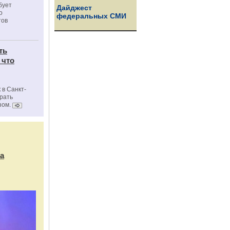
бует
Дайджест
о
федеральных СМИ
тов
ть
 что
 в Санкт-
брать
зом.
а