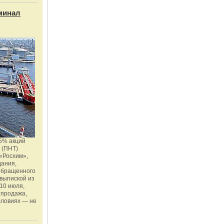
минал
5% акций
 (ПНТ)
«Росхим»,
дания,
 обращенного
 выпиской из
10 июля,
 продажа,
словиях — не