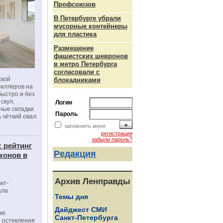
Профсоюзов
В Петербурге убрали
мусорные контейнеры
для пластика
Размещение
фашистских шевронов
в метро Петербурга
согласовали с
ской
блокадниками
филлеров на
быстро и без
скул,
Логин
бные складки
Пароль
 чёткий овал
запомнить меня
регистрация
забыли пароль?
: рейтинг
Редакция
конов в
Архив Ленправды
кт-
ала
Темы дня
Дайджест СМИ
же.
Санкт-Петербурга
 остекления