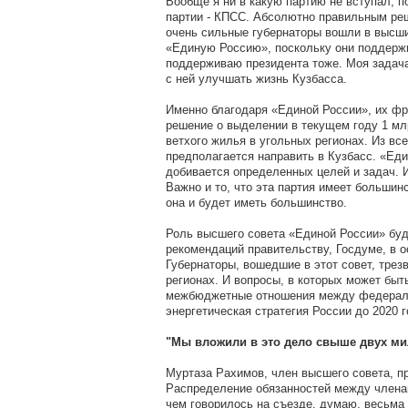
Вообще я ни в какую партию не вступал, п
партии - КПСС. Абсолютно правильным реш
очень сильные губернаторы вошли в высши
«Единую Россию», поскольку они поддержи
поддерживаю президента тоже. Моя задача 
с ней улучшать жизнь Кузбасса.
Именно благодаря «Единой России», их фр
решение о выделении в текущем году 1 млр
ветхого жилья в угольных регионах. Из вс
предполагается направить в Кузбасс. «Ед
добивается определенных целей и задач. И
Важно и то, что эта партия имеет большин
она и будет иметь большинство.
Роль высшего совета «Единой России» буд
рекомендаций правительству, Госдуме, в 
Губернаторы, вошедшие в этот совет, трез
регионах. И вопросы, в которых может быть
межбюджетные отношения между федераль
энергетическая стратегия России до 2020 
"Мы вложили в это дело свыше двух м
Муртаза Рахимов, член высшего совета, п
Распределение обязанностей между членам
чем говорилось на съезде, думаю, весьма