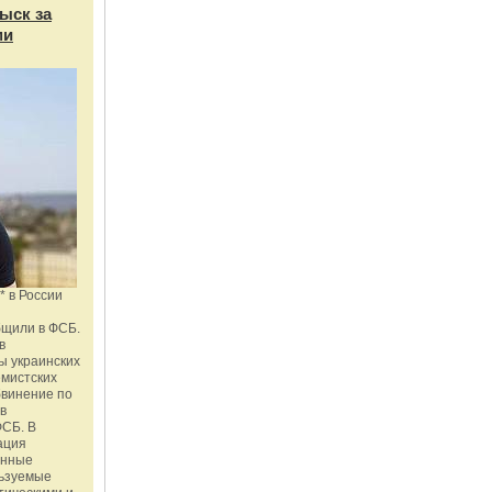
ыск за
ми
* в России
бщили в ФСБ.
в
ы украинских
емистских
бвинение по
 в
ФСБ. В
ация
енные
льзуемые