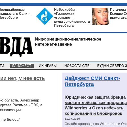
Предвыборные
Небоскрёбы
Пугачева
скандалы в Санкт-
«Газпрома»
Ксению С
Петербурге
угрожают
вымогате
культурной ценности
Петербурга
СТИ
ДАЙДЖЕСТ
ИХ НРАВЫ
НОВОСТИ СПБ
БУДНИ СЕВЕРО-
ии нет, у нее есть
Дайджест СМИ Санкт-
Петербурга
Юридическая защита бренда 
ою область, Александр
маркетплейсах: как продавц
ртаза Рахимов - ТЭК, а
Wildberries и Ozon избежать
ионализации.
копирования и блокировок
31.07.2026
о не боюсь"
Онлайн продавцы на Wildberries и Oz