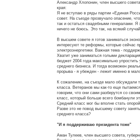
Александр Хлопонин, член высшего совета
края:
Я не вступаю в ряды партии «Единая Росс
совет. На съезде прозвучало опасение, чт
так и остаться свадебными генералами. Я 
ничего не боюсь. Это так, на всякий случ
В высшем совете я готов заниматься экон
интересуют те реформы, которые сейчас 
электроэнергетики. Важная тема - поддерж
Хватит уже заниматься голыми декларация
бюджет 2004 года максимально упростить 
среднего бизнеса. И тогда возможен реаль
прорыва - я убежден - лежит именно в мал
К сожалению, на съезде мало обсуждали 
класса. Ветеранов мы как-то еще пытаемс
говорим, что они сами разберутся со свои
класс, который больше всего бомбанули 
Средний класс мог бы вполне стать опорой
Разве это не повод высшему совету занят
среднего класса?
"И я поддерживаю президента тоже"
Аман Тулеев, член высшего совета, губерн