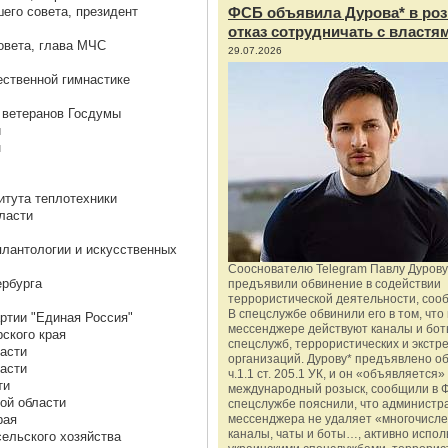
его совета, президент
ФСБ объявила Дурова* в роз
отказ сотрудничать с властя
овета, глава МЧС
29.07.2026
ественной гимнастике
м ветеранов Госдумы
и
н
итута теплотехники
ласти
плантологии и искусственных
Сооснователю Telegram Павлу Дурову
ербурга
предъявили обвинение в содействии
террористической деятельности, соо
В спецслужбе обвинили его в том, что 
ртии "Единая Россия"
мессенджере действуют каналы и бот
ского края
спецслужб, террористических и экстр
ласти
организаций. Дурову* предъявлено о
ласти
ч.1.1 ст. 205.1 УК, и он «объявляется»
ти
международный розыск, сообщили в 
ой области
спецслужбе пояснили, что администр
рая
мессенджера не удаляет «многочисл
каналы, чаты и боты…, активно испо
сельского хозяйства