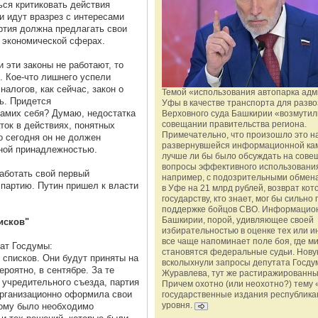
ься критиковать действия
и идут вразрез с интересами
артия должна предлагать свои
 экономической сферах.
 эти законы не работают, то
. Кое-что лишнего успели
алогов, как сейчас, закон о
Темой «использования автопарка ад
ь. Придется
Уфы в качестве транспорта для разво
Самих себя? Думаю, недостатка
Верховного суда Башкирии «возмутил
совещании правительства региона.
аток в действиях, понятных
Примечательно, что произошло это н
о сегодня он не должен
развернувшейся информационной ка
йной принадлежностью.
лучше ли бы было обсуждать на сове
вопросы эффективного использования
аботать свой первый
например, с подозрительными обмена
ю партию. Путин пришел к власти
в Уфе на 21 млрд рублей, возврат кот
государству, кто знает, мог бы сильно 
поддержке бойцов СВО. Информацио
Башкирии, порой, удивляющее своей
исков"
избирательностью в оценке тех или и
все чаще напоминает поле боя, где 
тат Госдумы:
становятся федеральные судьи. Нову
 списков. Они будут приняты на
всколыхнули запросы депутата Госду
ероятно, в сентябре. За те
Журавлева, тут же растиражированн
 учредительного съезда, партия
Причем охотно (или неохотно?) тему 
организационно оформила свои
государственные издания республика
уровня.
тому было необходимо