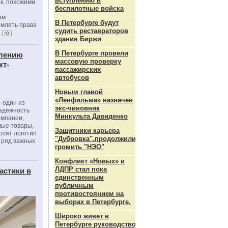
вступлению в
к, похожими
беспилотные войска
ем
В Петербурге будут
рмлять права
судить реставраторов
.
здания Биржи
В Петербурге провели
влению
массовую проверку
кт-
пассажирских
автобусов
Новым главой
«Ленфильма» назначен
 один из
экс-чиновник
адёжность
Минкульта Давиденко
омпании,
вые товары,
Защитники карьера
осят логотип
"Дубровка".продолжили
 ряд важных
громить "НЭО"
Конфликт «Новых» и
ЛДПР стал пока
астики в
единственным
публичным
противостоянием на
выборах в Петербурге.
Широко живет в
Петербурге руководство