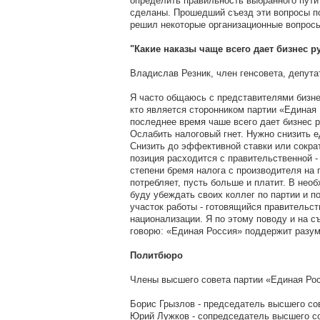
определить правильность выбранного пути
сделаны. Прошедший съезд эти вопросы п
решил некоторые организационные вопрос
"Какие наказы чаще всего дает бизнес 
Владислав Резник, член генсовета, депута
Я часто общаюсь с представителями бизнес
кто является сторонником партии «Единая 
последнее время чаше всего дает бизнес 
Ослабить налоговый гнет. Нужно снизить 
Снизить до эффективной ставки или сокра
позиция расходится с правительственной 
степени бремя налога с производителя на 
потребляет, пусть больше и платит. В нео
буду убеждать своих коллег по партии и п
участок работы - готовящийся правительст
национализации. Я по этому поводу и на с
говорю: «Единая Россия» поддержит разум
Политбюро
Члены высшего совета партии «Единая Ро
Борис Грызлов - председатель высшего со
Юрий Лужков - сопредседатель высшего с