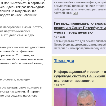
на теплое без изменения фасада тре
я мог бы отвечать в партии за
безупречной гидроизоляции и строгог
кса. Здесь как раз необходима
соблюдения архитектурных регламен
вленная на модернизацию
застройщика.
водств на базе новейших
Где предпринимателю заказа
е переработки сырья. Кстати,
визитки в Санкт-Петербурге и
 на нефтехимических
учесть перед печатью
 в это дело свыше двух
4.07.2026
Как выбрать место для печати визиток
Петербурге, подготовить макет, подо
ении российским государством
материал и что проверить перед зака
озволяла бы эффективно
регионов. У страны, не
е может быть экономического
Темы дня
олитики свой посильный вклад.
Информационный прессинг н
судебную систему Башкирии
го совета, президент
становится все жестче
3.08.2026
о отстаивать свою позицию в
нства населения. И партия
что она создана на основе