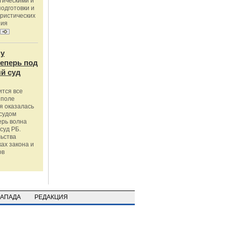
тическими и
одготовки и
ристических
ния
му
теперь под
й суд
ится все
 поле
я оказалась
судом
ерь волна
суд РБ.
льства
ах закона и
ов
ЗАПАДА
РЕДАКЦИЯ