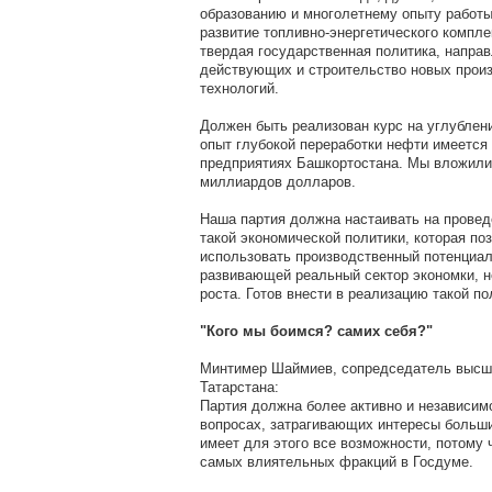
образованию и многолетнему опыту работы 
развитие топливно-энергетического компле
твердая государственная политика, напра
действующих и строительство новых произ
технологий.
Должен быть реализован курс на углублени
опыт глубокой переработки нефти имеется
предприятиях Башкортостана. Мы вложили
миллиардов долларов.
Наша партия должна настаивать на провед
такой экономической политики, которая п
использовать производственный потенциал 
развивающей реальный сектор экономки, н
роста. Готов внести в реализацию такой п
"Кого мы боимся? самих себя?"
Минтимер Шаймиев, сопредседатель высше
Татарстана:
Партия должна более активно и независим
вопросах, затрагивающих интересы больши
имеет для этого все возможности, потому 
самых влиятельных фракций в Госдуме.