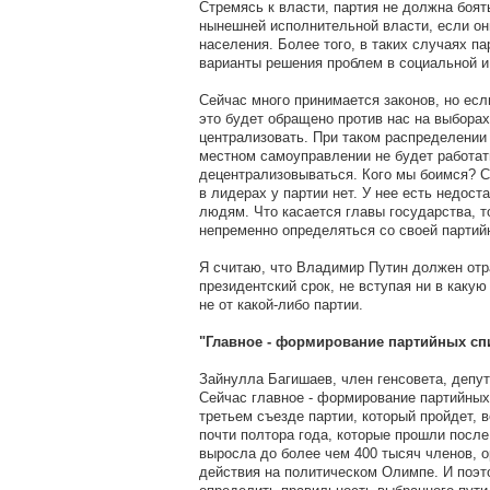
Стремясь к власти, партия не должна боят
нынешней исполнительной власти, если он
населения. Более того, в таких случаях п
варианты решения проблем в социальной и
Сейчас много принимается законов, но если
это будет обращено против нас на выборах
централизовать. При таком распределении н
местном самоуправлении не будет работат
децентрализовываться. Кого мы боимся? 
в лидерах у партии нет. У нее есть недост
людям. Что касается главы государства, т
непременно определяться со своей парти
Я считаю, что Владимир Путин должен отр
президентский срок, не вступая ни в каку
не от какой-либо партии.
"Главное - формирование партийных сп
Зайнулла Багишаев, член генсовета, депу
Сейчас главное - формирование партийных
третьем съезде партии, который пройдет, в
почти полтора года, которые прошли после
выросла до более чем 400 тысяч членов, 
действия на политическом Олимпе. И поэ