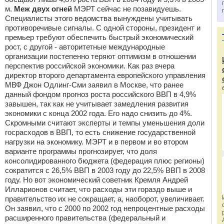
м.
Меж двух огней
МЭРТ сейчас не позавидуешь.
Специалисты этого ведомства вынуждены учитывать
противоречивые сигналы. С одной стороны, президент и
премьер требуют обеспечить быстрый экономический
рост, с другой - авторитетные международные
организации постепенно теряют оптимизм в отношении
перспектив российской экономики. Как раз вчера
директор второго департамента европейского управления
МВФ Джон Одлинг-Сми заявил в Москве, что ранее
данный фондом прогноз роста российского ВВП в 4,9%
завышен, так как не учитывает замедления развития
экономики с конца 2002 года. Его надо снизить до 4%.
Скромными считают эксперты и темпы уменьшения доли
госрасходов в ВВП, то есть снижение государственной
нагрузки на экономику. МЭРТ и в первом и во втором
варианте программы прогнозирует, что доля
консолидированного бюджета (федерация плюс регионы)
сократится с 26,5% ВВП в 2003 году до 22,5% ВВП в 2008
году. Но вот экономический советник Кремля Андрей
Илларионов считает, что расходы эти гораздо выше и
правительство их не сокращает, а, наоборот, увеличивает.
Он заявил, что с 2000 по 2002 год непроцентные расходы
расширенного правительства (федеральный и