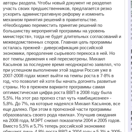
авторы раздела. Чтобы новый документ не разделил
участь своих предшественников, предлагается резко
ускорить административную реформу и изменить
механизм принятия решений в правительстве.
«Необходимо переместить принятие решений по
большинству мероприятий программы на уровень
министерств», тогда не будет длительных согласований и
межведомственных споров. Главная цель программы
осталась прежней - диверсификация российской
экономики, преодоление сырьевого перекоса в ней. Но
вот темпы движения к ней пересмотрены. Михаил
Касьянов за последнее время неоднократно заявлял, что
при успешном выполнении этой задачи Россия уже в
2007-2008 годах может выйти на темпы роста в 7-8% в
год, что позволит ей хотя бы начать догонять развитые
страны. Но в прежнем варианте программы самая
оптимистическая цифра роста ВВП в 2008 году была
5,5%. На этот раз прогноз стал чуть «амбициознее» -
5,8%. До 7%, на которые надеялся Михаил Касьянов, все
еще далеко. При этом в прогнозной части программы
образовалась своего рода «вилка». Улучшив ожидания
на 2008 года, МЭРТ снизил показатели 2004 и 2005 годов.
Вместо 5,5% и 5,7% теперь российской экономике
обещают лишь 4,8% роста ВВП в 2004 году и 5,3% в 2005-