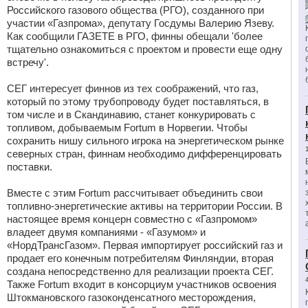
Российского газового общества (РГО), созданного при
участии «Газпрома», депутату Госдумы Валерию Язеву.
Как сообщили ГАЗЕТЕ в РГО, финны обещали 'более
тщательно ознакомиться с проектом и провести еще одну
встречу'.
СЕГ интересует финнов из тех соображений, что газ,
который по этому трубопроводу будет поставляться, в
том числе и в Скандинавию, станет конкурировать с
топливом, добываемым Fortum в Норвегии. Чтобы
сохранить нишу сильного игрока на энергетическом рынке
северных стран, финнам необходимо дифференцировать
поставки.
Вместе с этим Fortum рассчитывает объединить свои
топливно-энергетические активы на территории России. В
настоящее время концерн совместно с «Газпромом»
владеет двумя компаниями - «Газумом» и
«НордТрансГазом». Первая импортирует российский газ и
продает его конечным потребителям Финляндии, вторая
создана непосредственно для реализации проекта СЕГ.
Также Fortum входит в консорциум участников освоения
Штокмановского газоконденсатного месторождения,