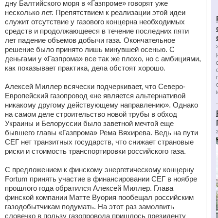
дну Балтийского моря в «Газпроме» говорят уже
несколько лет. Препятствием к реализации этой идеи
служит отсутствие у газового концерна необходимых
средств и продолжающееся в течение последних пяти
лет падение объемов добычи газа. Окончательное
решение было принято лишь минувшей осенью. С
деньгами у «Газпрома» все так же плохо, но с амбициями,
как показывает практика, дела обстоят хорошо.
Алексей Миллер всячески подчеркивает, что Северо-
Европейский газопровод «не является альтернативой
никакому другому действующему направлению». Однако
на самом деле строительство новой трубы в обход
Украины и Белоруссии было заветной мечтой еще
бывшего главы «Газпрома» Рема Вяхирева. Ведь на пути
СЕГ нет транзитных государств, что снижает страновые
риски и стоимость транспортировки российского газа.
С предложением к финскому энергетическому концерну
Fortum принять участие в финансировании СЕГ в ноябре
прошлого года обратился Алексей Миллер. Глава
финской компании Матте Вуория пообещал российским
газодобытчикам подумать. На этот раз замолвить
словечко в пользу газопровода пришлось президенту