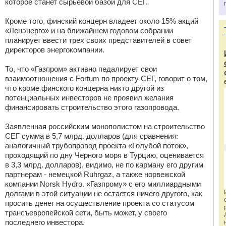
которое станет сырьевой базой для СЕГ.
Кроме того, финский концерн владеет около 15% акций
«Ленэнерго» и на ближайшем годовом собрании
планирует ввести трех своих представителей в совет
директоров энергокомпании.
То, что «Газпром» активно педалирует свои
взаимоотношения с Fortum по проекту СЕГ, говорит о том,
что кроме финского концерна никто другой из
потенциальных инвесторов не проявил желания
финансировать строительство этого газопровода.
Заявленная российским монополистом на строительство
СЕГ сумма в 5,7 млрд. долларов (для сравнения:
аналогичный трубопровод проекта «Голубой поток»,
проходящий по дну Черного моря в Турцию, оценивается
в 3,3 млрд. долларов), видимо, не по карману его другим
партнерам - немецкой Ruhrgaz, а также норвежской
компании Norsk Hydro. «Газпрому» с его миллиардными
долгами в этой ситуации не остается ничего другого, как
просить денег на осуществление проекта со статусом
трансъевропейской сети, быть может, у своего
последнего инвестора.