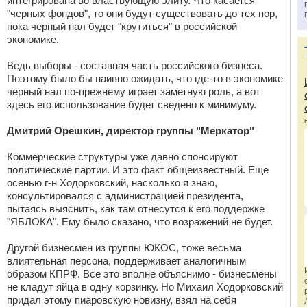
интегрирована во властвующую элиту. Что касается
"черных фондов", то они будут существовать до тех пор,
пока черный нал будет "крутиться" в российской
экономике.
Ведь выборы - составная часть российского бизнеса.
Поэтому было бы наивно ожидать, что где-то в экономике
черный нал по-прежнему играет заметную роль, а вот
здесь его использование будет сведено к минимуму.
Дмитрий Орешкин, директор группы "Меркатор"
Коммерческие структуры уже давно спонсируют
политические партии. И это факт общеизвестный. Еще
осенью г-н Ходорковский, насколько я знаю,
консультировался с администрацией президента,
пытаясь выяснить, как там отнесутся к его поддержке
"ЯБЛОКА". Ему было сказано, что возражений не будет.
Другой бизнесмен из группы ЮКОС, тоже весьма
влиятельная персона, поддерживает аналогичным
образом КПРФ. Все это вполне объяснимо - бизнесмены
не кладут яйца в одну корзинку. Но Михаил Ходорковский
придал этому пиаровскую новизну, взял на себя