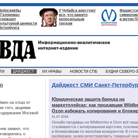
Небоскрёбы
У Чубайса арестуют
Фашистск
«Газпрома»
все, что нажито
символик
угрожают
непосильным
в метро П
культурной ценности
трудом
Петербурга
СТИ
ДАЙДЖЕСТ
ИХ НРАВЫ
НОВОСТИ СПБ
БУДНИ СЕВЕРО-
о
Дайджест СМИ Санкт-Петербур
Юридическая защита бренда на
мен на отказ от
маркетплейсах: как продавцам Wildbe
е того, акциями
Ozon избежать копирования и блоки
 содержание Москвой
31.07.2026
Онлайн продавцы на Wildberries и Ozon всё чащ
сталкиваются с копированием карточек, похожи
чев заявил, что
и блокировками по жалобам конкурентов. В стат
говорились о
разбираем, зачем регистрировать товарный зна