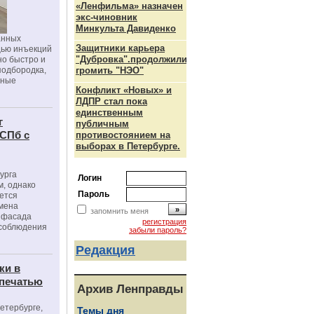
«Ленфильма» назначен
экс-чиновник
Минкульта Давиденко
анных
Защитники карьера
щью инъекций
"Дубровка".продолжили
но быстро и
подбородка,
громить "НЭО"
зные
Конфликт «Новых» и
ЛДПР стал пока
единственным
г
публичным
 СПб с
противостоянием на
выборах в Петербурге.
урга
Логин
, однако
Пароль
ется
мена
запомнить меня
я фасада
регистрация
 соблюдения
забыли пароль?
Редакция
ки в
 печатью
Архив Ленправды
Петербурге,
Темы дня