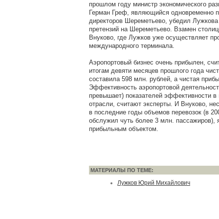
прошлом году министр экономического раз
Герман Греф, являющийся одновременно п
директоров Шереметьево, убедил Лужкова 
претензий на Шереметьево. Взамен столи
Внуково, где Лужков уже осуществляет пр
международного терминала.
Аэропортовый бизнес очень прибылен, счи
итогам девяти месяцев прошлого года чис
составила 598 млн. рублей, а чистая прибы
Эффективность аэропортовой деятельности
превышает) показателей эффективности в
отрасли, считают эксперты. И Внуково, не
в последние годы объемов перевозок (в 20
обслужил чуть более 3 млн. пассажиров), 
прибыльным объектом.
МАТЕРИАЛЫ ПО ТЕМЕ:
Лужков Юрий Михайлович