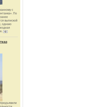
занному с
онтанка». По
 ранее
тся выпиской
, однако
мездная
я.
тказ
 предъявили
ельности,