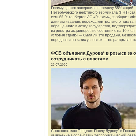
Росимущество завершило передачу 55% акций
Петербургского нефтяного терминала (ПНТ) свя
семьёй Ротенбергов АО «Росхим», сообщает «Ф
данным издания, переход контрольного пакета,
обращенного в доход государства, подтверждае
из реестра акционеров по состоянию на 10 июля
условия сделки — была ли это продажа, безвоз
передача и на каких условиях — не раскрываютс
ФСБ объявила Дурова* в розыск за о
сотрудничать с властями
29.07.2026
Сооснователю Telegram Павлу Дурову* в России
обвинение в содействии террористической деят