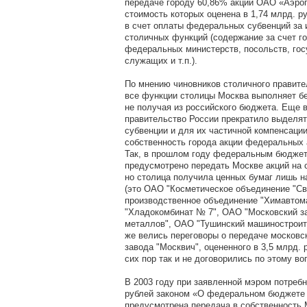
передаче городу 60,86% акций ОАО «Аэроп
стоимость которых оценена в 1,74 млрд. р
в счет оплаты федеральных субвенций за
столичных функций (содержание за счет г
федеральных министерств, посольств, го
служащих и т.п.).
По мнению чиновников столичного правите
все функции столицы Москва выполняет бе
не получая из российского бюджета. Еще в
правительство России прекратило выделя
субвенции и для их частичной компенсации
собственность города акции федеральных
Так, в прошлом году федеральным бюдже
предусмотрено передать Москве акций на 
но столица получила ценных бумаг лишь на
(это ОАО "Косметическое объединение "Св
производственное объединение "Химавтом
"Хладокомбинат № 7", ОАО "Московский за
металлов", ОАО "Тушинский машиностроите
же велись переговоры о передаче московс
завода "Москвич", оцененного в 3,5 млрд. 
сих пор так и не договорились по этому во
В 2003 году при заявленной мэром потребн
рублей законом «О федеральном бюджете 
предусмотрена передача в собственность 