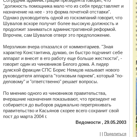
Сотрудник администрации президента говорит, что
"должность помощника мало что из себя представляет и
назначение на нее - это форма почетной отставки".
Однако руководитель одной из госкомпаний говорит, что
Шувалов вскоре получит более высокую должность и
продолжит заниматься административной реформой.
Впрочем, сам Шувалов отверг это предположение.
Мерзликин вчера отказался от комментариев. "Зная
характер Константина, думаю, он быстро подчинит себе
аппарат и внесет в его работу еще больше жесткости", -
говорит один из чиновников Белого дома. А лидер
думской фракции СПС Борис Немцов называет нового
руководителя аппарата "толковым парнем", который "по-
деловому" и "ответственно" решает вопросы.
По мнению одного из чиновников правительства,
вчерашние назначения показывают, что президент не
собирается до выборов радикально перетряхивать
правительство и Касьянов скорее всего сохранит свой
пост до марта 2004 г.
Ведомости , 29.05.2003
|
|
Поделиться