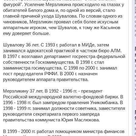
фигурой". Усиление Мерзликина происходило на глазах у
обитателей Белого дома и, по одной из версий, стало
главной причиной ухода Шувалова. По словам одного из
чиновников, Мерзликин проявил себя более искусным
аппаратным игроком, чем Шувалов, к тому же Касьянов
ему доверяет больше.
Шувалову 36 лет. С 1993 г. работал в МИДе, затем
занимался адвокатской практикой в частном бюро АЛМ.
В 1997 г. возглавил департамент госреестра федеральной
собственности Госкомимущества. В 1998 г. стал
замминистра госимущества. С 1998 по 2000 г. занимал
пост председателя РФФИ. В 2000 г. назначен
руководителем аппарата правительства.
Мерзликину 37 лет. В 1992 - 1996 гг. - президент
Российской международной валютно-фондовой биржи. В
1996 - 1998 гг. был зампредом правления Уникомбанка. В
1998 - 1999 гг. занимал должности советника, заместителя
руководителя секретариата первого зампреда
правительства коммуниста Юрия Маслюкова.
В 1999 - 2000 гг. работал помощником министра финансов