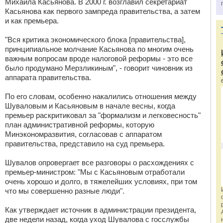
Михаила Касьянова. В 2000 г. возглавил секретариат
Касьянова как первого зампреда правительства, а затем
и как премьера.
"Вся критика экономического блока [правительства],
принципиальное молчание Касьянова по многим очень
важным вопросам вроде налоговой реформы - это все
было продумано Мерзликиным", - говорит чиновник из
аппарата правительства.
По его словам, особенно накалились отношения между
Шуваловым и Касьяновым в начале весны, когда
премьер раскритиковал за "формализм и легковесность"
план административной реформы, которую
Минэкономразвития, согласовав с аппаратом
правительства, представило на суд премьера.
Шувалов опровергает все разговоры о расхождениях с
премьер-министром: "Мы с Касьяновым отработали
очень хорошо и долго, в тяжелейших условиях, при том
что мы совершенно разные люди".
Как утверждает источник в администрации президента,
две недели назад, когда уход Шувалова с госслужбы