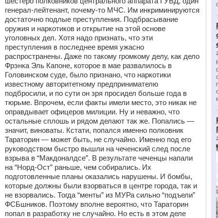
шестеро полковников центрального аппарата ГУВД, один
генерал-лейтенант, почему-то МЧС. Им инкриминируются
достаточно подлые преступления. Подбрасывание
оружия и наркотиков и открытие на этой основе
уголовных дел. Хотя надо признать, что эти
преступления в последнее время ужасно
распространены. Даже по такому громкому делу, как дело
Фрэнка Эль Капоне, которое в мае развалилось в
Головинском суде, было признано, что наркотики
известному авторитетному предпринимателю
подбросили, и по сути он зря просидел больше года в
тюрьме. Впрочем, если факты имели место, это никак не
оправдывает офицеров милиции. Ну и неважно, что
остальные сплошь и рядом делают так же. Попались —
значит, виноваты. Кстати, попался именно полковник
Тараторин — может быть, не случайно. Именно под его
руководством быстро вышли на чеченский след после
взрыва в “Макдоналдсе”. В результате чеченцы напали
на “Норд-Ост” раньше, чем собирались. Их
подготовленные планы оказались нарушены. И бомбы,
которые должны были взорваться в центре города, так и
не взорвались. Тогда “менты” из МУРа сильно “подъели”
ФСБшников. Поэтому вполне вероятно, что Тараторин
попал в разработку не случайно. Но есть в этом деле