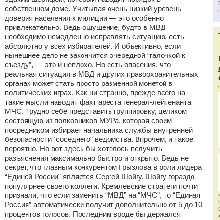
собственном доме. Учитывая очень низкий уровень
доверия населения к милиции — это особенно
привлекательно. Ведь ощущение, будто в МВД
необходимо немедленно исправлять ситуацию, есть
абсолютно у всех избирателей. И объективно, если
нынешнее дело не закончится очередной “галочкой к
съезду”, — это и неплохо. Но есть опасения, что
реальная ситуация в МВД и других правоохранительных
органах может стать просто разменной монетой в
политических играх. Как ни странно, прежде всего на
такие мысли наводит факт ареста генерал-лейтенанта
МЧС. Трудно себе представить группировку, целиком
состоящую из полковников МУРа, которая своим
посредником избирает начальника службы внутренней
безопасности “соседнего” ведомства. Впрочем, и такое
вероятно. Но вот здесь бы хотелось получить
разъяснения максимально быстро и открыто. Ведь не
секрет, что главным конкурентом Грызлова в роли лидера
“Единой России” является Сергей Шойгу. Шойгу гораздо
популярнее своего коллеги. Кремлевские стратеги почти
признали, что если заменить “МВД” на “МЧС”, то “Единая
Россия” автоматически получит дополнительно от 5 до 10
процентов голосов. Последним вроде бы держался