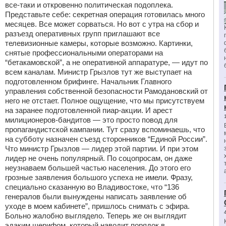
все-таки и откровенно политическая подоплека.
Представьте себе: секретная операция готовилась много
месяцев. Все может сорваться. Но вот с утра на сбор и
разъезд оперативных групп приглашают все
телевизионные камеры, которые возможно. Картинки,
снятые профессиональными операторами на
“бетакамовской”, а не оперативной аппаратуре, — идут по
всем каналам. Министр Грызлов тут же выступает на
подготовленном брифинге. Начальник Главного
управления собственной безопасности Рамодановский от
него не отстает. Полное ощущение, что мы присутствуем
на заранее подготовленной пиар-акции. И арест
милиционеров-бандитов — это просто повод для
пропагандистской кампании. Тут сразу вспоминаешь, что
на субботу назначен съезд сторонников “Единой России”.
Что министр Грызлов — лидер этой партии. И при этом
лидер не очень популярный. По соцопросам, он даже
неузнаваем большей частью населения. До этого его
грозные заявления большого успеха не имели. Фразу,
специально сказанную во Владивостоке, что “136
генералов были вынуждены написать заявление об
уходе в моем кабинете”, пришлось снимать с эфира.
Больно жалобно выглядело. Теперь же он выглядит
эдаким шерифом, который наводит порядок в