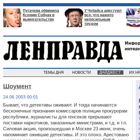
Пугачева обвинила
У Чубайса арестуют
Ксению Собчак в
все, что нажито
вымогательстве
непосильным
трудом
ТЕМЫ ДНЯ
НОВОСТИ
ДАЙДЖЕСТ
ИХ Н
Шоумент
24.06.2003 00:01
Бывает, что детективы оживают. И тогда начинаются
бесконечные признания комиссаров полиции прокурорам
республики, журналисты для генсеков прерывают
поставки наркотиков, заказанные министрами, и т.д. и т.п.
Силовая акция, произошедшая в Москве 23 июня, очень
напоминает ожившие детективы. И это плохо. Арестовано