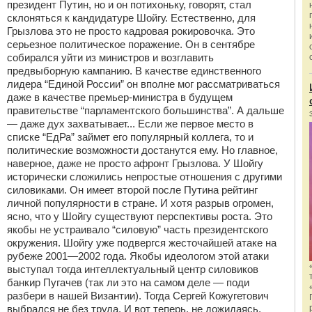
президент Путин, но и он потихоньку, говорят, стал
склоняться к кандидатуре Шойгу. Естественно, для
Грызлова это не просто кадровая рокировочка. Это
серьезное политическое поражение. Он в сентябре
собирался уйти из министров и возглавить
предвыборную кампанию. В качестве единственного
лидера “Единой России” он вполне мог рассматриваться
даже в качестве премьер-министра в будущем
правительстве “парламентского большинства”. А дальше
— даже дух захватывает... Если же первое место в
списке “ЕдРа” займет его популярный коллега, то и
политические возможности достанутся ему. Но главное,
наверное, даже не просто афронт Грызлова. У Шойгу
исторически сложились непростые отношения с другими
силовиками. Он имеет второй после Путина рейтинг
личной популярности в стране. И хотя разрыв огромен,
ясно, что у Шойгу существуют перспективы роста. Это
якобы не устраивало “силовую” часть президентского
окружения. Шойгу уже подвергся жесточайшей атаке на
рубеже 2001—2002 года. Якобы идеологом этой атаки
выступал тогда интеллектуальный центр силовиков
банкир Пугачев (так ли это на самом деле — поди
разбери в нашей Византии). Тогда Сергей Кожугетович
выбрался не без труда. И вот теперь, не дожидаясь,