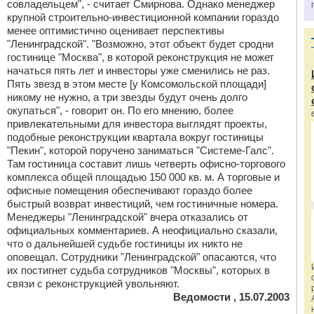
совладельцем", - считает Смирнова. Однако менеджер
крупной строительно-инвестиционной компании гораздо
менее оптимистично оценивает перспективы
"Ленинградской". "Возможно, этот объект будет сродни
гостинице "Москва", в которой реконструкция не может
начаться пять лет и инвесторы уже сменились не раз.
Пять звезд в этом месте [у Комсомольской площади]
никому не нужно, а три звезды будут очень долго
окупаться", - говорит он. По его мнению, более
привлекательными для инвестора выглядят проекты,
подобные реконструкции квартала вокруг гостиницы
"Пекин", которой поручено заниматься "Системе-Галс".
Там гостиница составит лишь четверть офисно-торгового
комплекса общей площадью 150 000 кв. м. А торговые и
офисные помещения обеспечивают гораздо более
быстрый возврат инвестиций, чем гостиничные номера.
Менеджеры "Ленинградской" вчера отказались от
официальных комментариев. А неофициально сказали,
что о дальнейшей судьбе гостиницы их никто не
оповещал. Сотрудники "Ленинградской" опасаются, что
их постигнет судьба сотрудников "Москвы", которых в
связи с реконструкцией увольняют.
Ведомости , 15.07.2003