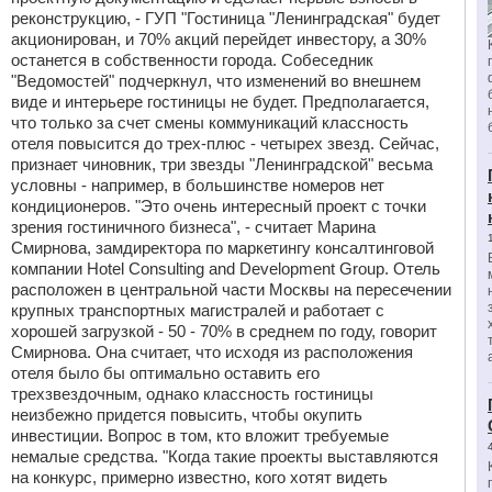
реконструкцию, - ГУП "Гостиница "Ленинградская" будет
акционирован, и 70% акций перейдет инвестору, а 30%
останется в собственности города. Собеседник
"Ведомостей" подчеркнул, что изменений во внешнем
виде и интерьере гостиницы не будет. Предполагается,
что только за счет смены коммуникаций классность
отеля повысится до трех-плюс - четырех звезд. Сейчас,
признает чиновник, три звезды "Ленинградской" весьма
условны - например, в большинстве номеров нет
кондиционеров. "Это очень интересный проект с точки
зрения гостиничного бизнеса", - считает Марина
Смирнова, замдиректора по маркетингу консалтинговой
компании Hotel Consulting and Development Group. Отель
расположен в центральной части Москвы на пересечении
крупных транспортных магистралей и работает с
хорошей загрузкой - 50 - 70% в среднем по году, говорит
Смирнова. Она считает, что исходя из расположения
отеля было бы оптимально оставить его
трехзвездочным, однако классность гостиницы
неизбежно придется повысить, чтобы окупить
инвестиции. Вопрос в том, кто вложит требуемые
немалые средства. "Когда такие проекты выставляются
на конкурс, примерно известно, кого хотят видеть