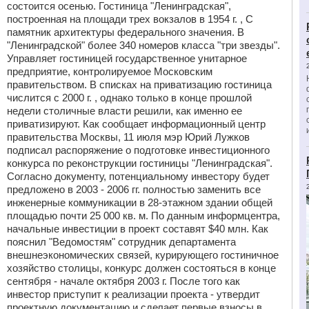
состоится осенью. Гостиница "Ленинградская",
построенная на площади трех вокзалов в 1954 г. , С
памятник архитектуры федерального значения. В
"Ленинградской" более 340 номеров класса "три звезды".
Управляет гостиницей государственное унитарное
предприятие, контролируемое Московским
правительством. В списках на приватизацию гостиница
числится с 2000 г. , однако только в конце прошлой
недели столичные власти решили, как именно ее
приватизируют. Как сообщает информационный центр
правительства Москвы, 11 июля мэр Юрий Лужков
подписал распоряжение о подготовке инвестиционного
конкурса по реконструкции гостиницы "Ленинградская".
Согласно документу, потенциальному инвестору будет
предложено в 2003 - 2006 гг. полностью заменить все
инженерные коммуникации в 28-этажном здании общей
площадью почти 25 000 кв. м. По данным информцентра,
начальные инвестиции в проект составят $40 млн. Как
пояснил "Ведомостям" сотрудник департамента
внешнеэкономических связей, курирующего гостиничное
хозяйство столицы, конкурс должен состояться в конце
сентября - начале октября 2003 г. После того как
инвестор приступит к реализации проекта - утвердит
проектную документацию и сделает первые взносы в