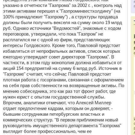
указано в отчетности "Газпрома" за 2002 г. , контроль над
этими активами перешел к "Газпроминвестхолдингу" (на
100% принадлежит "Газпрому") , а структуры продавца
должны были получить векселя на сумму около 19 млрд
руб. Однако источники "Ведомостей", знакомые с ходом
переговоров, утверждали, что пока "Газпром" не
расплатился ни с одной из фирм, представляющих
интересы Голдовского. Кроме того, Павловой предстоит
избавляться от непрофильных активов, список которых
ежегодно утверждает совет директоров "Газпрома". В
частности, в этом году монополия должна избавиться от
акций 154 предприятий на сумму 6 млрд руб. Источник в
"Газпроме" считает, что сейчас Павловой предстоит
плотная работа с госорганами, связанная с оформлением
на себя прав собственности на возвращенные активы. По
мнению собеседника, это как раз тот фронт работ, где
нужен юрист с опытом государственной службы.
Впрочем, аналитики отмечают, что Алексей Миллер
отдает предпочтение кадрам, которым он доверяет, -
бывшим сотрудникам петербургских властных и
коммерческих структур. "В первом приближении новый
руководитель имущественного департамента "Газпрома"
выглядит более профессионально, чем ее