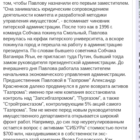
том, чтобы Павлову назначили его первым заместителем.
"Она занималась юридическим сопровождением
деятельности комитета и разработкой методики
управления имуществом", - вспоминает чиновник
питерской администрации. После того как в 1996 г.
команда Собчака покинула Смольный, Павлова
вернулась на юрфак питерского университета, а вскоре
покинула город и перешла на работу в администрацию
президента. По словам бывшего советника Собчака
Ватаняра Ягьи, ее пригласил туда Путин, бывший тогда
замом руководителя президентской администрации. До
вчерашнего дня Павлова работала заместителем
начальника экономического управления администрации.
Предшественник Павловой в "Газпроме" Александр
Красненков далеко продвинулся в деле возврата активов
"Газпрома": именно при нем компания восстановила
контроль над "Запсибгазпромом", "Пургазом", а также
"Стройтрансгазом", контролирующим 5% акций самого
"Газпрома". Тем не менее перед новым руководителем
имущественного департамента открывается широкий
фронт работ. Например, до сих пор неурегулированным
остается вопрос с активами "СИБУРа" стоимостью почти
$700 млн, находившимися в собственности экс-
президента этой компании Якова Голдовского. Как