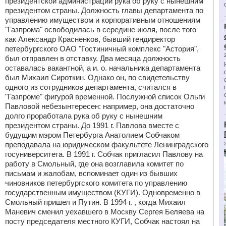
президентской администрации рука об руку с нынешним
президентом страны. Должность главы департамента по
управлению имуществом и корпоративным отношениям
"Газпрома" освободилась в середине июля, после того
как Александр Красненков, бывший гендиректор
петербургского ОАО "Гостиничный комплекс "Астория",
был отправлен в отставку. Два месяца должность
оставалась вакантной, а и. о. начальника департамента
был Михаил Сироткин. Однако он, по свидетельству
одного из сотрудников департамента, считался в
"Газпроме" фигурой временной. Послужной список Ольги
Павловой небезынтересен: например, она достаточно
долго проработала рука об руку с нынешним
президентом страны. До 1991 г. Павлова вместе с
будущим мэром Петербурга Анатолием Собчаком
преподавала на юридическом факультете Ленинградского
госуниверситета. В 1991 г. Собчак пригласил Павлову на
работу в Смольный, где она возглавила комитет по
письмам и жалобам, вспоминает один из бывших
чиновников петербургского комитета по управлению
государственным имуществом (КУГИ). Одновременно в
Смольный пришел и Путин. В 1994 г. , когда Михаил
Маневич сменил уехавшего в Москву Сергея Беляева на
посту председателя местного КУГИ, Собчак настоял на