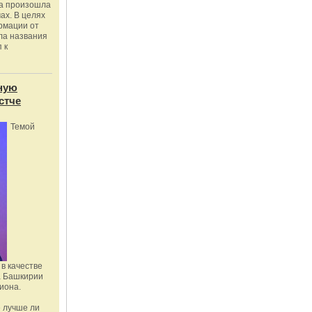
ка произошла
ах. В целях
рмации от
ла названия
 к
ную
стче
Темой
в качестве
а Башкирии
иона.
 лучше ли