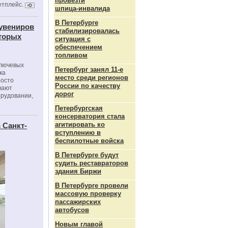
провезти
етплейс.
шпица‑инвалида
В Петербурге
сувениров
стабилизировалась
оторых
ситуация с
обеспечением
топливом
ключевых
Петербург занял 11-е
ка
место среди регионов
росто
России по качеству
вают
дорог
орудовании,
Петербургская
консерватория стала
агитировать ко
 Санкт-
вступлению в
беспилотные войска
В Петербурге будут
судить реставраторов
здания Биржи
В Петербурге провели
массовую проверку
пассажирских
автобусов
Новым главой