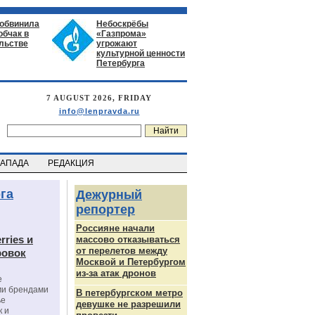
 обвинила
Небоскрёбы
обчак в
«Газпрома»
льстве
угрожают
культурной ценности
Петербурга
7 AUGUST 2026, FRIDAY
info@lenpravda.ru
ЗАПАДА
РЕДАКЦИЯ
га
Дежурный
репортер
Россияне начали
rries и
массово отказываться
от перелетов между
ровок
Москвой и Петербургом
из-за атак дронов
е
ми брендами
В петербургском метро
ье
девушке не разрешили
к и