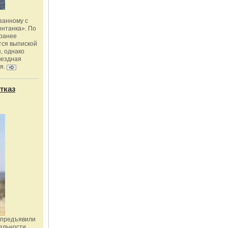
занному с
онтанка». По
 ранее
тся выпиской
, однако
мездная
я.
тказ
 предъявили
ельности,