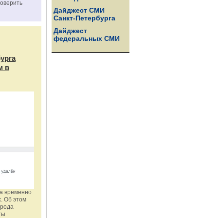
роверить
Дайджест СМИ
Санкт-Петербурга
Дайджест
федеральных СМИ
бурга
м в
га временно
. Об этом
орода
ты