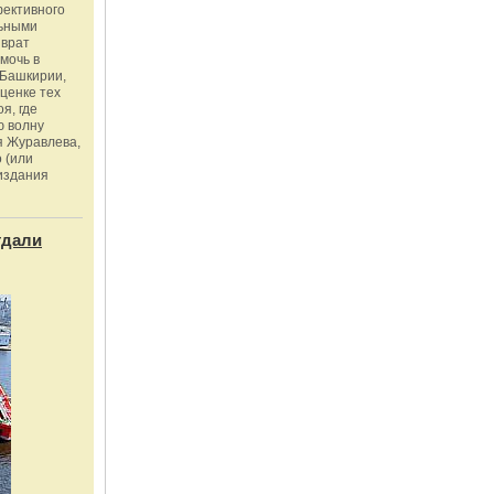
фективного
льными
зврат
омочь в
Башкирии,
ценке тех
я, где
ю волну
я Журавлева,
 (или
издания
тдали