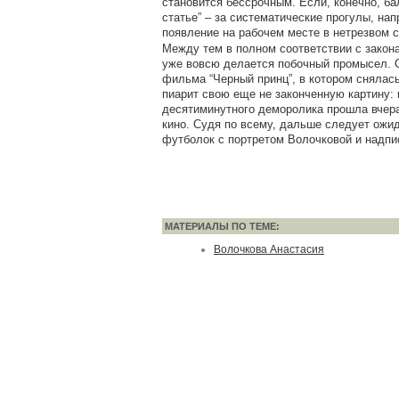
становится бессрочным. Если, конечно, ба
статье” – за систематические прогулы, нап
появление на рабочем месте в нетрезвом с
Между тем в полном соответствии с закон
уже вовсю делается побочный промысел. 
фильма “Черный принц”, в котором снялась
пиарит свою еще не законченную картину: 
десятиминутного деморолика прошла вчер
кино. Судя по всему, дальше следует ожи
футболок с портретом Волочковой и надпись
МАТЕРИАЛЫ ПО ТЕМЕ:
Волочкова Анастасия