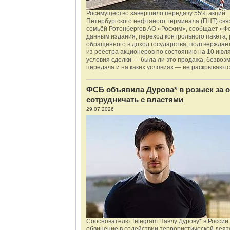
Росимущество завершило передачу 55% акций
Петербургского нефтяного терминала (ПНТ) свя
семьёй Ротенбергов АО «Росхим», сообщает «Ф
данным издания, переход контрольного пакета,
обращенного в доход государства, подтверждае
из реестра акционеров по состоянию на 10 июля
условия сделки — была ли это продажа, безвоз
передача и на каких условиях — не раскрываютс
ФСБ объявила Дурова* в розыск за о
сотрудничать с властями
29.07.2026
Сооснователю Telegram Павлу Дурову* в России
обвинение в содействии террористической деят