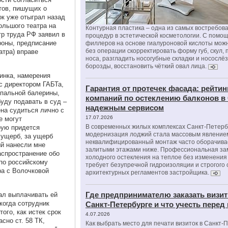
тов, пишущих о
ок уже отыграл назад
ольшого театра на
Контурная пластика – одна из самых востребов
тр труда РФ заявил в
процедур в эстетической косметологии. С помо
роны, предписание
филлеров на основе гиалуроновой кислоты мож
без операции скорректировать форму губ, скул, 
атра) вправе
носа, разгладить носогубные складки и носослё
борозды, восстановить чёткий овал лица.
инка, намерения
с директором ГАБТа,
Гарантия от протечек фасада: рейтин
опальной балерины,
компаний по остеклению балконов в
буду подавать в суд –
надежным сервисом
ена судиться лично с
17.07.2026
е могут
В современных жилых комплексах Санкт-Петерб
рую придется
модернизация лоджий стала массовым явлением
 ущерб, за ущерб
неквалифицированный монтаж часто оборачива
ый нанесли мне
залитыми этажами ниже. Профессиональная за
аспространение обо
холодного остекления на теплое без изменени
 по российскому
требует безупречной гидроизоляции и строгого
ра с Волочковой
архитектурных регламентов застройщика.
Где предпринимателю заказать визит
ал выплачивать ей
 когда сотрудник
Санкт-Петербурге и что учесть перед
ого, как истек срок
4.07.2026
сно ст. 58 ТК,
Как выбрать место для печати визиток в Санкт-