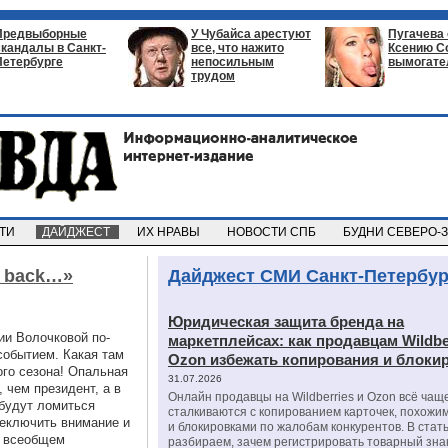
Предвыборные
У Чубайса арестуют
Пугачева
скандалы в Санкт-
все, что нажито
Ксению С
Петербурге
непосильным
вымогате
трудом
СТИ
ДАЙДЖЕСТ
ИХ НРАВЫ
НОВОСТИ СПБ
БУДНИ СЕВЕРО-
e back…»
Дайджест СМИ Санкт-Петербур
Юридическая защита бренда на
ии Волочковой по-
маркетплейсах: как продавцам Wildbe
событием. Какая там
Ozon избежать копирования и блоки
ого сезона! Опальная
31.07.2026
 чем президент, а в
Онлайн продавцы на Wildberries и Ozon всё чащ
будут ломиться
сталкиваются с копированием карточек, похожи
реключить внимание и
и блокировками по жалобам конкурентов. В стат
о всеобщем
разбираем, зачем регистрировать товарный зна