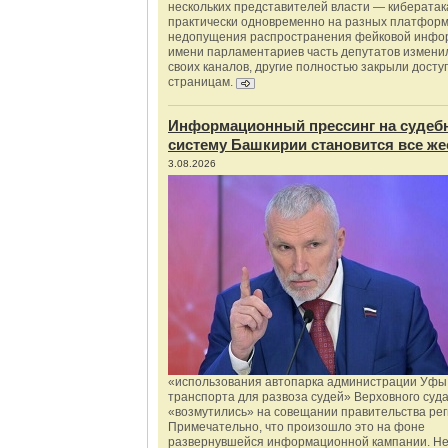
нескольких представителей власти — киберата
практически одновременно на разных платформ
недопущения распространения фейковой инфо
имени парламентариев часть депутатов измени
своих каналов, другие полностью закрыли доступ
страницам.
Информационный прессинг на судеб
систему Башкирии становится все же
3.08.2026
«использования автопарка администрации Уфы 
транспорта для развоза судей» Верховного суд
«возмутились» на совещании правительства рег
Примечательно, что произошло это на фоне
развернувшейся информационной кампании. Не