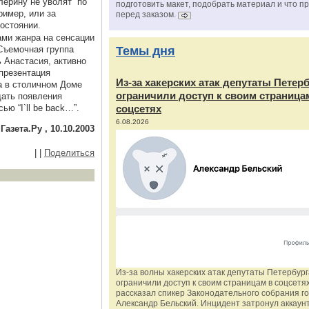
лерину не уволят “по
подготовить макет, подобрать материал и что п
ример, или за
перед заказом.
остоянии.
ами жанра на сенсации
Съемочная группа
Темы дня
 Анастасия, активно
презентация
Из‑за хакерских атак депутаты Петер
а в столичном Доме
ограничили доступ к своим страница
дать появления
ю “I`ll be back…”.
соцсетях
6.08.2026
Газета.Ру , 10.10.2003
|
|
Поделиться
Из‑за волны хакерских атак депутаты Петербур
ограничили доступ к своим страницам в соцсетях
рассказал спикер Законодательного собрания г
Александр Бельский. Инцидент затронул аккаун