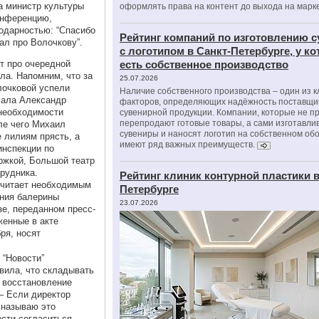
 а министр культуры
оформлять права на контент до выхода на марк
онференцию,
одарностью: “Спасибо
Рейтинг компаний по изготовлению 
ал про Волочкову”.
с логотипом в Санкт-Петербурге, у к
т про очередной
есть собственное производство
ла. Напомним, что за
25.07.2026
лочковой успели
Наличие собственного производства – один из 
чала Александр
факторов, определяющих надёжность поставщи
 необходимости
сувенирной продукции. Компании, которые не п
перепродают готовые товары, а сами изготавли
ле чего Михаил
сувениры и наносят логотип на собственном об
 лилиям прясть, а
имеют ряд важных преимуществ.
инспекции по
жкой, Большой театр
рудника.
Рейтинг клиник контурной пластики в
считает необходимым
Петербурге
ения балерины
23.07.2026
зе, переданном пресс-
женные в акте
ря, носят
 “Новости”
вила, что складывать
а восстановление
 – Если директор
 называю это
сти согласиться