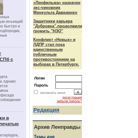
«Ленфильма» назначен
экс-чиновник
Минкульта Давиденко
анных
Защитники карьера
щью инъекций
"Дубровка".продолжили
но быстро и
подбородка,
громить "НЭО"
зные
Конфликт «Новых» и
ЛДПР стал пока
единственным
г
публичным
 СПб с
противостоянием на
выборах в Петербурге.
урга
Логин
, однако
Пароль
ется
мена
запомнить меня
я фасада
регистрация
 соблюдения
забыли пароль?
Редакция
ки в
 печатью
Архив Ленправды
Петербурге,
Темы дня