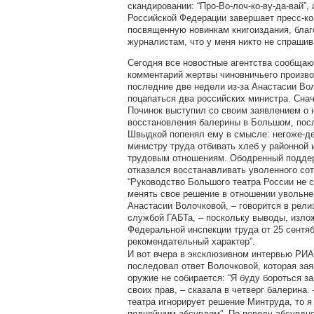
скандировании: “Про-Во-лоч-ко-ву-да-вай”,
Российской Федерации завершает пресс-к
посвященную новинкам книгоиздания, благ
журналистам, что у меня никто не спрашив
Сегодня все новостные агентства сообщаю
комментарий жертвы чиновничьего произво
последние две недели из-за Анастасии Во
поцапаться два российских министра. Сна
Починок выступил со своим заявлением о
восстановления балерины в Большом, пос
Швыдкой попенял ему в смысле: негоже-де
министру труда отбивать хлеб у районной 
трудовым отношениям. Ободренный поддер
отказался восстанавливать уволенного сот
“Руководство Большого театра России не 
менять свое решение в отношении увольн
Анастасии Волочковой, – говорится в рели
службой ГАБТа, – поскольку выводы, изло
Федеральной инспекции труда от 25 сентяб
рекомендательный характер”.
И вот вчера в эксклюзивном интервью РИА
последовал ответ Волочковой, которая зая
оружие не собирается: “Я буду бороться з
своих прав, – сказала в четверг балерина.
театра игнорирует решение Минтруда, то я
полнейшим абсурдом”. По поводу абсурдно