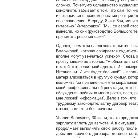
сложно. Почему-то большинство журналис
конфликте, забывает о том, что сам Почин
и согласился с правомерностью реакции Б
свое заявление. В среду, 8 октября, минис
интервью “Интерфаксу”: “Мы, со своей сто
вынесли, но они (руководство Большого те
принимать решения сами”.
Однако, несмотря на соглашательство Поч
Волочковой, которая собирается судиться 
вполне могут увенчаться успехом. Слова 
прозвучавшие во вторник: “Я обязательно 
в какой, это решит мой адвокат. И я намер
Иксановым. И иск будет большой”, – вполн
материализоваться в круглую сумму, кото
выложить “за причиненный мне моральный
моей профессиональной репутации, котор
обсуждения публично моего роста, веса, р
мне ложной информации”. Дело в том, что
трудовому законодательству договор теат
отныне является бессрочным.
Уволив Волочкову 30 июня, театр продолж
зарплату вплоть до августа. А в ситуации,
продолжает выполнять свою работу после т
действия срочного договора, договор, согла