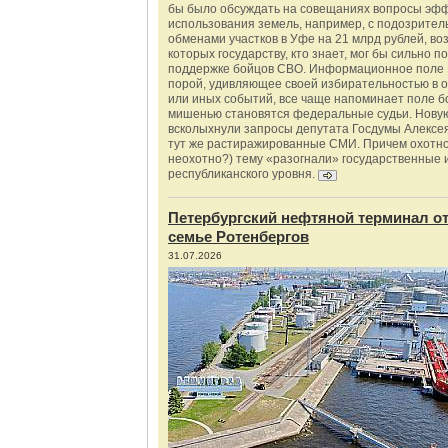
бы было обсуждать на совещаниях вопросы эф
использования земель, например, с подозрите
обменами участков в Уфе на 21 млрд рублей, во
которых государству, кто знает, мог бы сильно п
поддержке бойцов СВО. Информационное поле 
порой, удивляющее своей избирательностью в о
или иных событий, все чаще напоминает поле бо
мишенью становятся федеральные судьи. Нову
всколыхнули запросы депутата Госдумы Алексе
тут же растиражированные СМИ. Причем охотно
неохотно?) тему «разогнали» государственные 
республиканского уровня.
Петербургский нефтяной терминал о
семье Ротенбергов
31.07.2026