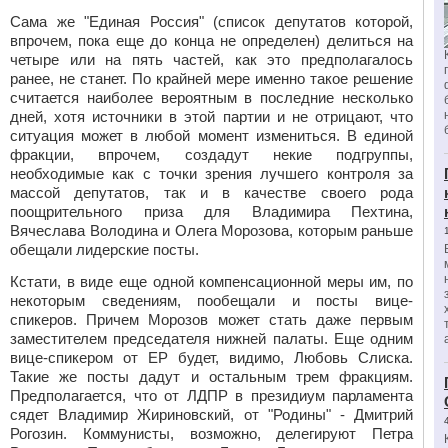
Сама же "Единая Россия" (список депутатов которой,
впрочем, пока еще до конца не определен) делиться на
четыре или на пять частей, как это предполагалось
ранее, не станет. По крайней мере именно такое решение
считается наиболее вероятным в последние несколько
дней, хотя источники в этой партии и не отрицают, что
ситуация может в любой момент измениться. В единой
фракции, впрочем, создадут некие подгруппы,
необходимые как с точки зрения лучшего контроля за
массой депутатов, так и в качестве своего рода
поощрительного приза для Владимира Пехтина,
Вячеслава Володина и Олега Морозова, которым раньше
обещали лидерские посты.
Кстати, в виде еще одной компенсационной меры им, по
некоторым сведениям, пообещали и посты вице-
спикеров. Причем Морозов может стать даже первым
заместителем председателя нижней палаты. Еще одним
вице-спикером от ЕР будет, видимо, Любовь Слиска.
Такие же посты дадут и остальным трем фракциям.
Предполагается, что от ЛДПР в президиум парламента
сядет Владимир Жириновский, от "Родины" - Дмитрий
Рогозин. Коммунисты, возможно, делегируют Петра