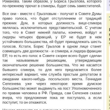
Романова. Таким образом, у Бориса Грызлова, которого
по-прежнему прочат в спикеры, будет семь заместителей.
Все они - вместе с Грызловым - получат в Совете Думы
право голоса, что будет отступлением от традиций
прежних Дум, в которых должность вице-спикера
являлась исключительно представительской. С учетом
того, что в Совет нижней палаты, конечно, войдут и
лидеры четырех фракций, у ЕР не будет в нем
устойчивого большинства, ей будет принадлежать шесть
голосов. Кстати, Борис Грызлов в одном лице станет
совмещать две должности - и спикера, и лидера фракции
ЕР, то есть его голос в Совете скорее всего будет сделан
так называемым решающим, утверждающим
окончательное решение большинства. Что же касается
бывшего спикера, то для него предлагается более
интересный вариант, чем служба простым депутатом в
ожидании какого-нибудь посольского места. Геннадия
Селезнева уже через некоторое время думское
большинство может выдвинуть на пост Уполномоченного
по правам человека в РФ. Правда, сам Селезнев сказал
вчера, что предложение пока не поступало, а если
поступит, то он откажется.