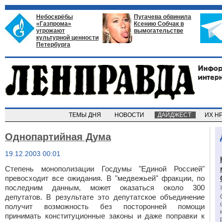
Небоскрёбы
Пугачева обвинила
«Газпрома»
Ксению Собчак в
угрожают
вымогательстве
культурной ценности
Петербурга
ТЕМЫ ДНЯ
НОВОСТИ
ДАЙДЖЕСТ
ИХ Н
Однопартийная Дума
19.12.2003 00:01
Степень монополизации Госдумы "Единой Россией"
превосходит все ожидания. В "медвежьей" фракции, по
последним данным, может оказаться около 300
депутатов. В результате это депутатское объединение
получит возможность без посторонней помощи
принимать конституционные законы и даже поправки к