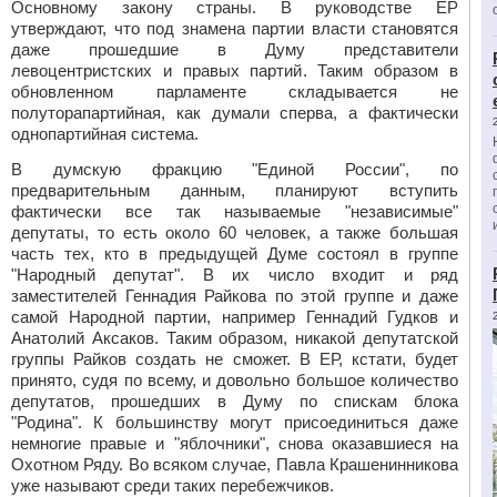
Основному закону страны. В руководстве ЕР
утверждают, что под знамена партии власти становятся
даже прошедшие в Думу представители
левоцентристских и правых партий. Таким образом в
обновленном парламенте складывается не
полуторапартийная, как думали сперва, а фактически
однопартийная система.
В думскую фракцию "Единой России", по
предварительным данным, планируют вступить
фактически все так называемые "независимые"
депутаты, то есть около 60 человек, а также большая
часть тех, кто в предыдущей Думе состоял в группе
"Народный депутат". В их число входит и ряд
заместителей Геннадия Райкова по этой группе и даже
самой Народной партии, например Геннадий Гудков и
Анатолий Аксаков. Таким образом, никакой депутатской
группы Райков создать не сможет. В ЕР, кстати, будет
принято, судя по всему, и довольно большое количество
депутатов, прошедших в Думу по спискам блока
"Родина". К большинству могут присоединиться даже
немногие правые и "яблочники", снова оказавшиеся на
Охотном Ряду. Во всяком случае, Павла Крашенинникова
уже называют среди таких перебежчиков.