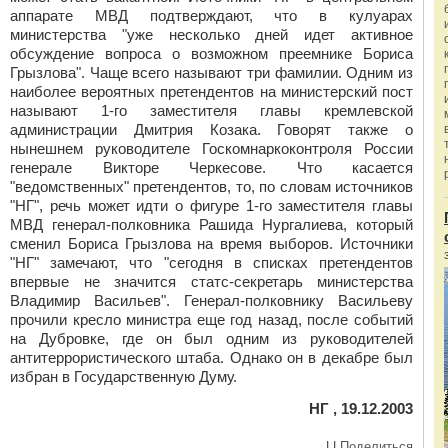
аппарате МВД подтверждают, что в кулуарах
министерства "уже несколько дней идет активное
обсуждение вопроса о возможном преемнике Бориса
Грызлова". Чаще всего называют три фамилии. Одним из
наиболее вероятных претендентов на министерский пост
называют 1-го заместителя главы кремлевской
администрации Дмитрия Козака. Говорят также о
нынешнем руководителе Госкомнаркоконтроля России
генерале Викторе Черкесове. Что касается
"ведомственных" претендентов, то, по словам источников
"НГ", речь может идти о фигуре 1-го заместителя главы
МВД генерал-полковника Рашида Нургалиева, который
сменил Бориса Грызлова на время выборов. Источники
"НГ" замечают, что "сегодня в списках претендентов
впервые не значится статс-секретарь министерства
Владимир Васильев". Генерал-полковнику Васильеву
прочили кресло министра еще год назад, после событий
на Дубровке, где он был одним из руководителей
антитеррористического штаба. Однако он в декабре был
избран в Государственную Думу.
НГ , 19.12.2003
|
|
Поделиться