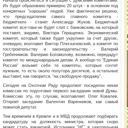
Начала проясняться и ситуация с думскими комитетами.
Их будет образовано примерно 20 штук - в основном под
конкретных "хороших" людей. Уже фактически решено,
что председателем самого главного комитета -
бюджетного - станет Александр Жуков. Бюджетный
комитет все-таки не будет слит с банковским, на который
поставят, видимо, Виктора Геращенко. Экономический
комитет, который также будет укрупнен за счет других,
очевидно, возглавит Виктор Плескачевский, а комитет по
госстроительству и законодательству - Валерий
Гребенников. Валерию Богомолову, возможно, передадут
комитет по международным делам. А вообще-то "Единая
Россия" возьмет себе те комитеты, которые сочтет
нужным, то есть около полутора десятков, а остальные
выставит, как говорится, "на свободную продажу".
Сегодня на Охотном Ряду продолжит посиделки некая
комиссия по подготовке первого заседания новой Думы.
Комиссию эту, по слухам, возглавляет Олег Ковалев.
Откроет заседание Валентин Варенников, как самый
пожилой депутат.
Тем временем в Кремле и в МВД продолжают подбирать
кандидатуру на должность министра, которая скоро
может стать вакантной. Источники "НГ" в центральном