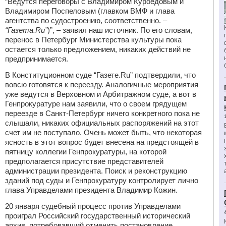
“Ведутся переговоры с Владимиром Куроедовым и
Владимиром Поспеловым (главком ВМФ и глава
агентства по судостроению, соответственно. –
“Газета.Ru”
)”, – заявил наш источник. По его словам,
перенос в Петербург Министерства культуры пока
остается только предложением, никаких действий не
предпринимается.
В Конституционном суде “Газете.Ru” подтвердили, что
вовсю готовятся к переезду. Аналогичные мероприятия
уже ведутся в Верховном и Арбитражном суде, а вот в
Генпрокуратуре нам заявили, что о своем грядущем
переезде в Санкт-Петербург ничего конкретного пока не
слышали, никаких официальных распоряжений на этот
счет им не поступало. Очень может быть, что некоторая
ясность в этот вопрос будет внесена на предстоящей в
пятницу коллегии Генпрокуратуры, на которой
предполагается присутствие представителей
администрации президента. Поиск и реконструкцию
зданий под суды и Генпрокуратуру контролирует лично
глава Управделами президента Владимир Кожин.
20 января судебный процесс против Управделами
проиграл Российский государственный исторический
архив, потребовавший отменить постановление