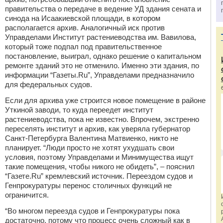
правительства о передаче в ведение УД здания сената и
синода на Исаакиевской площади, в котором
располагается архив. Аналогичный иск против
Управделами Институт растениеводства им. Вавилова,
который тоже подпал под правительственное
постановление, выиграл, однако решение о капитальном
ремонте зданий это не отменило. Именно эти здания, по
информации “Газеты.Ru”, Управделами предназначило
для федеральных судов.
Если для архива уже строится новое помещение в районе
Уткиной заводи, то куда переедет институт
растениеводства, пока не известно. Впрочем, экстренно
переселять институт и архив, как уверяла губернатор
Санкт-Петербурга Валентина Матвиенко, никто не
планирует. “Люди просто не хотят ухудшать свои
условия, поэтому Управделами и Минимущества ищут
такие помещения, чтобы никого не обидеть”, – пояснил
“Газете.Ru” кремлевский источник. Переездом судов и
Генпрокуратуры перенос столичных функций не
ограничится.
“Во многом переезда судов и Генпрокуратуры пока
достаточно, потому что процесс очень сложный как в