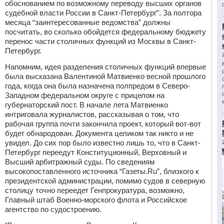
обоснованием по возможному переводу высших органов
судебной власти России в Санкт-Петербург”. За полтора
месяца “заинтересованные ведомства” должны
посчитать, во сколько обойдется федеральному бюджету
перенос части столичных функций из Москвы в Санкт-
Петербург.
Напомним, идея разделения столичных функций впервые
была высказана Валентиной Матвиенко весной прошлого
года, когда она была назначена полпредом в Северо-
Западном федеральном округе с прицелом на
губернаторский пост. В начале лета Матвиенко
интриговала журналистов, рассказывая о том, что
рабочая группа почти закончила проект, который вот-вот
будет обнародован. Документа целиком так никто и не
увидел. До сих пор было известно лишь то, что в Санкт-
Петербург переедут Конституционный, Верховный и
Высший арбитражный суды. По сведениям
высокопоставленного источника “Газеты.Ru”, близкого к
президентской администрации, помимо судов в северную
столицу точно переедет Генпрокуратура, возможно,
Главный штаб Военно-морского флота и Российское
агентство по судостроению.