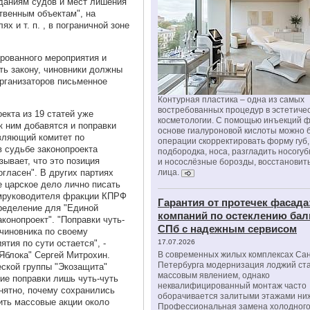
даниям судов и мест лишения
твенным объектам", на
 и т. п. , в пограничной зоне
ированного мероприятия и
ть закону, чиновники должны
рганизаторов письменное
Контурная пластика – одна из самых
востребованных процедур в эстетиче
екта из 19 статей уже
косметологии. С помощью инъекций 
к ним добавятся и поправки
основе гиалуроновой кислоты можно 
вляющий комитет по
операции скорректировать форму губ, 
в судьбе законопроекта
подбородка, носа, разгладить носогу
зывает, что это позиция
и носослёзные борозды, восстановить
огласен". В других партиях
лица.
е царское дело лично писать
амруководителя фракции КПРФ
Гарантия от протечек фасада
пределение для "Единой
компаний по остеклению бал
конопроект". "Поправки чуть-
СПб с надежным сервисом
 чиновника по своему
тия по сути остается", -
17.07.2026
Яблока" Сергей Митрохин.
В современных жилых комплексах Сан
Петербурга модернизация лоджий ст
ской группы "Экозащита"
массовым явлением, однако
ие поправки лишь чуть-чуть
неквалифицированный монтаж часто
нятно, почему сохранились
оборачивается залитыми этажами ни
ть массовые акции около
Профессиональная замена холодного