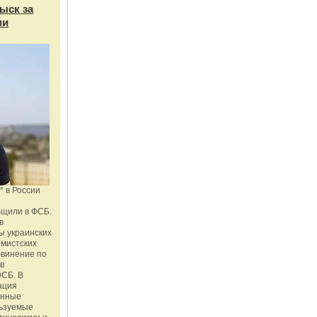
ыск за
ми
* в России
бщили в ФСБ.
в
ы украинских
емистских
бвинение по
 в
ФСБ. В
ация
енные
льзуемые