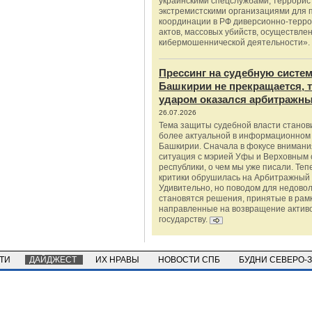
украинскими спецслужбами, террорис
экстремистскими организациями для п
координации в РФ диверсионно-терро
актов, массовых убийств, осуществле
кибермошеннической деятельности».
Прессинг на судебную систе
Башкирии не прекращается, 
ударом оказался арбитражны
26.07.2026
Тема защиты судебной власти станов
более актуальной в информационном
Башкирии. Сначала в фокусе внимани
ситуация с мэрией Уфы и Верховным 
республики, о чем мы уже писали. Теп
критики обрушилась на Арбитражный 
Удивительно, но поводом для недово
становятся решения, принятые в рамк
направленные на возвращение актив
государству.
СТИ
ДАЙДЖЕСТ
ИХ НРАВЫ
НОВОСТИ СПБ
БУДНИ СЕВЕРО-