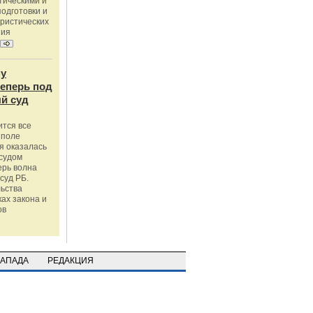
тическими и
одготовки и
ристических
ния
му
теперь под
й суд
ится все
 поле
я оказалась
судом
ерь волна
суд РБ.
льства
ах закона и
ов
ЗАПАДА
РЕДАКЦИЯ