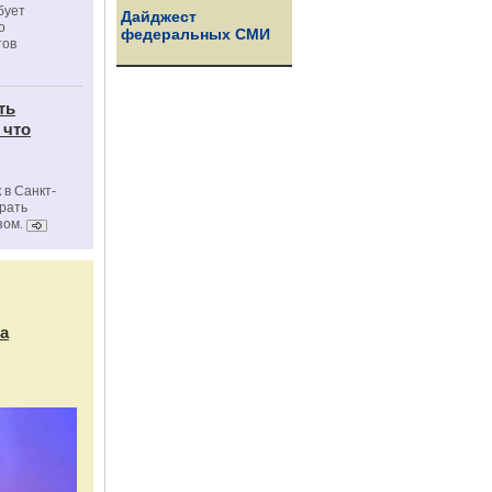
бует
Дайджест
о
федеральных СМИ
тов
ть
 что
 в Санкт-
брать
зом.
а