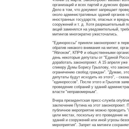
организаций и всех партий и думских фрак
Дело в том, что документ запрещает пров
около административных зданий органов г
иностранных государств, опасных и вредн
сооружений и т. д. Хотя разрешительный 
акций заменялся на уведомительный, треб
митингов многократно ужесточались.
"Единороссы" приняли законопроект в перв
обратив никакого внимания на митинг, орг
"Яблоком", КПРФ и общественными органи
день некоторые депутаты от "Единой Росси
доработать законопроект. А 15 апреля уже
спикеру Думы Борису Грызлову, что законо
ограничению свобод граждан". "Думаю, это
депутаты будут исходить из этого", - сказ
"единороссов". После этого и Грызлов заяв
проведение собраний у зданий администра
власти "неправомерным".
Вчера президентская пресс-служба опубл
заключение Путина на этот законопроект. П
публичное мероприятие можно проводить "
цели местах, поскольку его проведение не
зданий и сооружений или иной угрозы безо
мероприятия". Запрет на митинги сохраняе