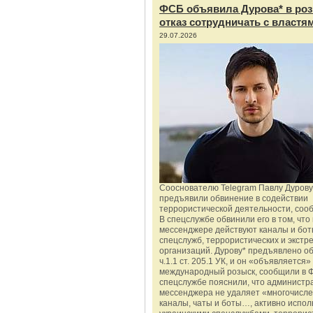
ФСБ объявила Дурова* в роз
отказ сотрудничать с властя
29.07.2026
Сооснователю Telegram Павлу Дурову
предъявили обвинение в содействии
террористической деятельности, соо
В спецслужбе обвинили его в том, что 
мессенджере действуют каналы и бот
спецслужб, террористических и экстр
организаций. Дурову* предъявлено о
ч.1.1 ст. 205.1 УК, и он «объявляется»
международный розыск, сообщили в 
спецслужбе пояснили, что администр
мессенджера не удаляет «многочисл
каналы, чаты и боты…, активно испо