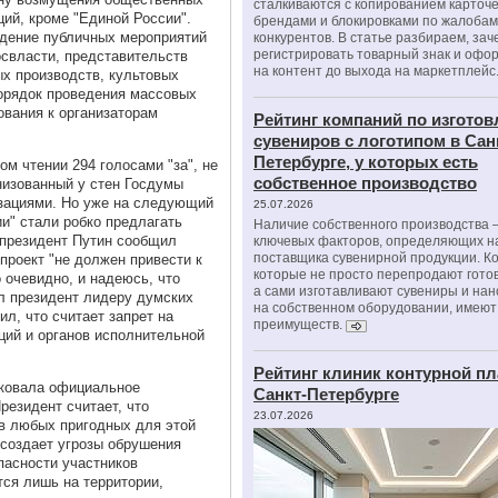
сталкиваются с копированием карточе
ций, кроме "Единой России".
брендами и блокировками по жалобам
едение публичных мероприятий
конкурентов. В статье разбираем, зач
регистрировать товарный знак и офо
освласти, представительств
на контент до выхода на маркетплейс
ых производств, культовых
порядок проведения массовых
ования к организаторам
Рейтинг компаний по изгото
сувениров с логотипом в Сан
Петербурге, у которых есть
ом чтении 294 голосами "за", не
собственное производство
анизованный у стен Госдумы
зациями. Но уже на следующий
25.07.2026
и" стали робко предлагать
Наличие собственного производства –
 президент Путин сообщил
ключевых факторов, определяющих н
поставщика сувенирной продукции. К
проект "не должен привести к
которые не просто перепродают гото
 очевидно, и надеюсь, что
а сами изготавливают сувениры и нан
ал президент лидеру думских
на собственном оборудовании, имеют
ил, что считает запрет на
преимуществ.
ций и органов исполнительной
Рейтинг клиник контурной пл
иковала официальное
Санкт-Петербурге
резидент считает, что
23.07.2026
в любых пригодных для этой
 создает угрозы обрушения
пасности участников
тся лишь на территории,