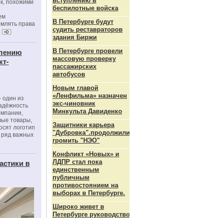
вступлению в
к, похожими
беспилотные войска
ем
В Петербурге будут
рмлять права
судить реставраторов
.
здания Биржи
В Петербурге провели
влению
массовую проверку
кт-
пассажирских
автобусов
Новым главой
«Ленфильма» назначен
 один из
экс-чиновник
адёжность
Минкульта Давиденко
омпании,
вые товары,
Защитники карьера
осят логотип
"Дубровка".продолжили
 ряд важных
громить "НЭО"
Конфликт «Новых» и
ЛДПР стал пока
астики в
единственным
публичным
противостоянием на
выборах в Петербурге.
Широко живет в
Петербурге руководство