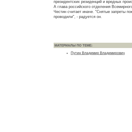
президентских резиденций и вредных произв
А глава российского отделения Всемирног
Честин считает иначе. "Снятые запреты п
проводили", - радуется он.
МАТЕРИАЛЫ ПО ТЕМЕ:
Путин Владимир Владимирович