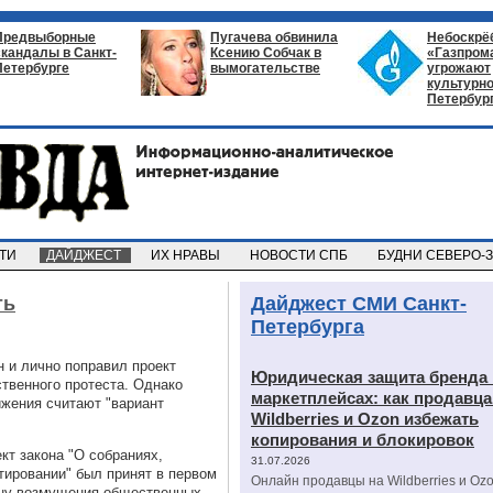
Предвыборные
Пугачева обвинила
Небоскрё
скандалы в Санкт-
Ксению Собчак в
«Газпром
Петербурге
вымогательстве
угрожают
культурно
Петербур
СТИ
ДАЙДЖЕСТ
ИХ НРАВЫ
НОВОСТИ СПБ
БУДНИ СЕВЕРО-
ть
Дайджест СМИ Санкт-
Петербурга
н и лично поправил проект
Юридическая защита бренда 
твенного протеста. Однако
маркетплейсах: как продавц
жения считают "вариант
Wildberries и Ozon избежать
копирования и блокировок
кт закона "О собраниях,
31.07.2026
тировании" был принят в первом
Онлайн продавцы на Wildberries и Oz
лну возмущения общественных