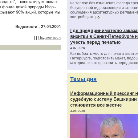
одств", - констатирует эколог.
на теплое без изменения фасада тре
о фонда дикой природы Игорь
безупречной гидроизоляции и строгог
окрывают 90% акций, которые мы
соблюдения архитектурных регламен
застройщика.
Ведомости , 27.04.2004
Где предпринимателю заказа
визитки в Санкт-Петербурге и
|
|
Поделиться
учесть перед печатью
4.07.2026
Как выбрать место для печати визиток
Петербурге, подготовить макет, подо
материал и что проверить перед зака
Темы дня
Информационный прессинг н
судебную систему Башкирии
становится все жестче
3.08.2026