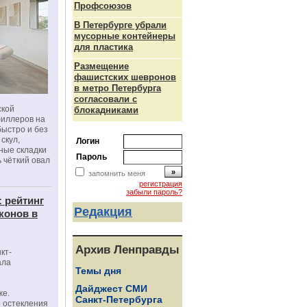
Профсоюзов
В Петербурге убрали
мусорные контейнеры
для пластика
Размещение
фашистских шевронов
в метро Петербурга
согласовали с
ской
блокадниками
филлеров на
быстро и без
скул,
Логин
бные складки
Пароль
 чёткий овал
запомнить меня
регистрация
забыли пароль?
: рейтинг
Редакция
конов в
Архив Ленправды
кт-
ала
Темы дня
Дайджест СМИ
же.
Санкт-Петербурга
 остекления