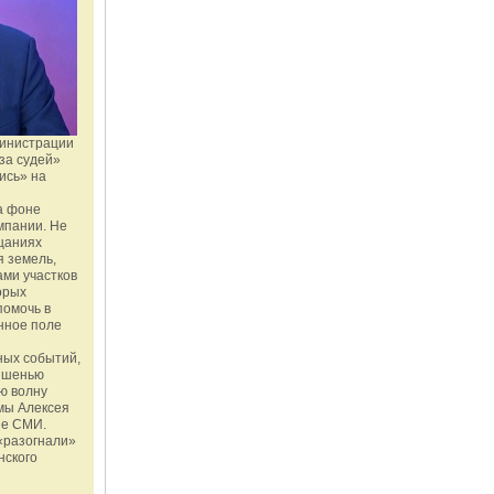
министрации
за судей»
ись» на
а фоне
мпании. Не
щаниях
 земель,
ми участков
орых
помочь в
нное поле
ных событий,
мишенью
ю волну
мы Алексея
ые СМИ.
«разогнали»
нского