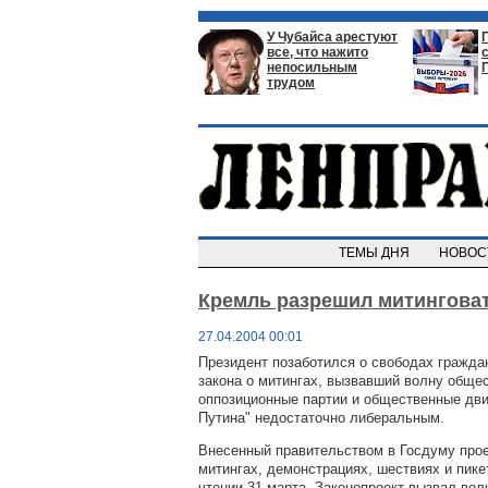
У Чубайса арестуют
все, что нажито
непосильным
трудом
ТЕМЫ ДНЯ
НОВО
Кремль разрешил митингова
27.04.2004 00:01
Президент позаботился о свободах гражда
закона о митингах, вызвавший волну общес
оппозиционные партии и общественные дви
Путина" недостаточно либеральным.
Внесенный правительством в Госдуму прое
митингах, демонстрациях, шествиях и пике
чтении 31 марта. Законопроект вызвал во