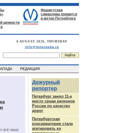
бы
Фашистская
а»
символика появится
в метро Петербурга
й ценности
га
6 AUGUST 2026, THURSDAY
info@lenpravda.ru
ЗАПАДА
РЕДАКЦИЯ
Дежурный
репортер
Петербург занял 11-е
место среди регионов
на
России по качеству
ам
дорог
Петербургская
консерватория стала
агитировать ко
on всё чаще