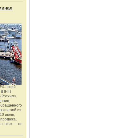
минал
5% акций
 (ПНТ)
«Росхим»,
дания,
 обращенного
 выпиской из
10 июля,
 продажа,
словиях — не