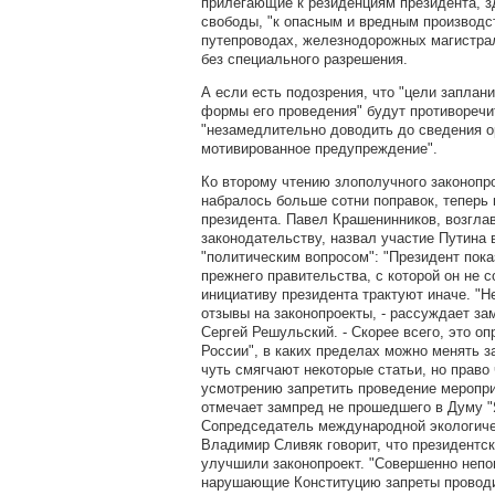
прилегающие к резиденциям президента, з
свободы, "к опасным и вредным производс
путепроводах, железнодорожных магистралях
без специального разрешения.
А если есть подозрения, что "цели заплан
формы его проведения" будут противоречи
"незамедлительно доводить до сведения о
мотивированное предупреждение".
Ко второму чтению злополучного законопро
набралось больше сотни поправок, теперь 
президента. Павел Крашенинников, возгла
законодательству, назвал участие Путина 
"политическим вопросом": "Президент пока
прежнего правительства, с которой он не с
инициативу президента трактуют иначе. "Н
отзывы на законопроекты, - рассуждает з
Сергей Решульский. - Скорее всего, это о
России", в каких пределах можно менять за
чуть смягчают некоторые статьи, но право
усмотрению запретить проведение мероприя
отмечает зампред не прошедшего в Думу "
Сопредседатель международной экологиче
Владимир Сливяк говорит, что президентск
улучшили законопроект. "Совершенно непо
нарушающие Конституцию запреты проводи