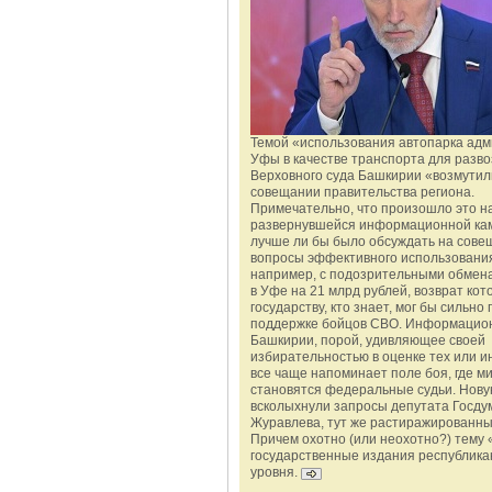
Темой «использования автопарка ад
Уфы в качестве транспорта для разво
Верховного суда Башкирии «возмутил
совещании правительства региона.
Примечательно, что произошло это н
развернувшейся информационной ка
лучше ли бы было обсуждать на сове
вопросы эффективного использования
например, с подозрительными обмена
в Уфе на 21 млрд рублей, возврат кот
государству, кто знает, мог бы сильно 
поддержке бойцов СВО. Информацио
Башкирии, порой, удивляющее своей
избирательностью в оценке тех или и
все чаще напоминает поле боя, где 
становятся федеральные судьи. Нову
всколыхнули запросы депутата Госду
Журавлева, тут же растиражированн
Причем охотно (или неохотно?) тему 
государственные издания республика
уровня.